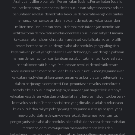
Arah Juang diterbitkan oleh Perserikatan Sosialis. Perserikatan Sosialis
melihat kepentingan mendesak kelas buruh dan rakyat Indonesia adalah
penuntasan revolusi demokratis. Revolusi demokratis yang tidak tuntas
memunculkan persoalan dalam bidang demokrasi, kebangsaan dan
militerisme. Penuntasan revolusi demokratis ini dengan mendirikan
kediktaktoran demokratis revolusioner kelas buruh dan rakyat. Dimana
kekuasaan akan didemokratiskan; aset-aset kapitalis akan diambilalih
secara bertahap dimulai dengan alat-alat produksi yang paling siap;
kepemilikan privat yang kecil-kecil akan didorong, bukan dengan paksaan
namun dengan contoh dan bantuan sosial, untuk menjadi koperasi atau
bentuk kooperatif lainnya. Penuntasan revolusi demokratik secara
revolusioner akan mempermudah kelas buruh untuk mengorganisasikan
kekuatannya. Melemahkan cengkraman kelas borjuis yang setengah hati
dalam perjuangan demokrasi. Dari penuntasan revolusi demokratik
tersebut kelas buruh dapat segera, sesuai dengan tingkat kekuatannya,
kekuatan kesadaran kelas dan proletariat yang terorganisir, untuk bergerak
ke revolusi sosialis. Tatanan sosialisme yang dimaksud adalah kekuasaan
kelas buruh dan rakyat pekerja yang terorganisasi sebagai negara, yang
mewujud di dalam dewan-dewan rakyat. Bersamaan dengan itu,
pengorganisasian alat-alat produksi akan dilakukan secara demokratis dan
terencana, demi mewujudkan masyarakat tanpa kelas dan
keberlangsungan alam, sehingga untuk pertama kalinya suatu masyarakat