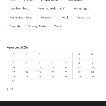
Opini Pembaca
Perempuan dan LGBT
Perjuangan
Pernyataan Sikap
Perspektif
Pojok
Reportase
Sejarah
Strategi Taktik
Teori
Agustus 2026
S
S
R
K
J
S
M
1
2
3
4
5
6
7
8
9
10
11
12
13
14
15
16
17
18
19
20
21
22
23
24
25
26
27
28
29
30
31
« Jul