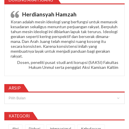
Herdiansyah Hamzah
Koran adalah mesin ideologi yang berfungsi untuk memasok
kesadaran sekaligus menuntun perjuangan rakyat. Berpuluh
tahun mesin ideologi ini dibiarkan lapuk tak terurus. Ideologi
gerakan seperti kering perspektif dan berserak dimana-
mana. Dan Arah Juang telah mengisi ruang kosong itu
secara konsisten. Karena konsistensi inilah yang
membuatnya layak untuk menjadi panduan bagi gerakan
rakyat.
Dosen, peneliti pusat studi anti korupsi (SAKSI) Fakultas
Hukum Unmul serta penggiat Aksi Kamisan Kaltim
ARSIP
Arsip
KATEGORI
Aksi
Diskusi
Internasional
Kebudayaan