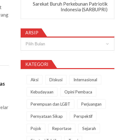
Sarekat Buruh Perkebunan Patriotik
t
Indonesia (SARBUPRI)
yang
ARSIP
Arsip
KATEGORI
Aksi
Diskusi
Internasional
as
Kebudayaan
Opini Pembaca
Perempuan dan LGBT
Perjuangan
elar
Pernyataan Sikap
Perspektif
Pojok
Reportase
Sejarah