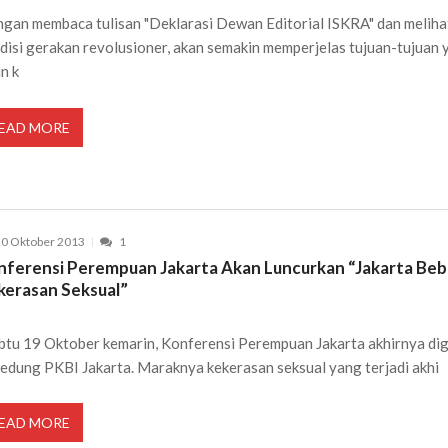
gan membaca tulisan "Deklarasi Dewan Editorial ISKRA" dan meliha
disi gerakan revolusioner, akan semakin memperjelas tujuan-tujuan 
in k
EAD MORE
0 Oktober 2013
1
nferensi Perempuan Jakarta Akan Luncurkan “Jakarta Beb
kerasan Seksual”
tu 19 Oktober kemarin, Konferensi Perempuan Jakarta akhirnya dig
gedung PKBI Jakarta. Maraknya kekerasan seksual yang terjadi akhi
EAD MORE