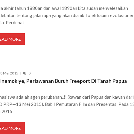
a akhir tahun 1880an dan awal 1890an kita sudah menyelesaikan
debatan tentang jalan apa yang akan diambil oleh kaum revolusioner
ia. Perdebat
EAD MORE
8 Mei 2015
0
kinemokiye, Perlawanan Buruh Freeport Di Tanah Papua
asiswa adalah agen perubahan..!! (kawan dari Papua dan kawan dari
 PRP—13 Mei 2015). Bab I Pemutaran Film dan Presentasi Pada 1
i 2015
EAD MORE