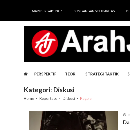
Skip
Skip
to
to
MARI BERGABUNG!
SUMBANGAN SOLIDARITAS
B
navigation
content
Arah Juang
Melipat Ganda, Membakar Tirani
PERSPEKTIF
TEORI
STRATEGI TAKTIK
S
Kategori:
Diskusi
Home
Reportase
Diskusi
Page 5
2
Da