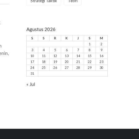
Strategi Taktik
Teori
k
Agustus 2026
S
S
R
K
J
S
M
1
2
h
3
4
5
6
7
8
9
enin,
10
11
12
13
14
15
16
17
18
19
20
21
22
23
24
25
26
27
28
29
30
31
« Jul