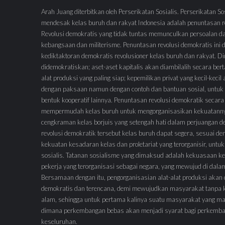
s
Arah Juang diterbitkan oleh Perserikatan Sosialis. Perserikatan So
mendesak kelas buruh dan rakyat Indonesia adalah penuntasan re
i
Revolusi demokratis yang tidak tuntas memunculkan persoalan d
p
kebangsaan dan militerisme. Penuntasan revolusi demokratis ini
o
kediktaktoran demokratis revolusioner kelas buruh dan rakyat.
didemokratiskan; aset-aset kapitalis akan diambilalih secara ber
s
alat produksi yang paling siap; kepemilikan privat yang kecil-keci
dengan paksaan namun dengan contoh dan bantuan sosial, untuk 
bentuk kooperatif lainnya. Penuntasan revolusi demokratik secara
mempermudah kelas buruh untuk mengorganisasikan kekuatann
cengkraman kelas borjuis yang setengah hati dalam perjuangan 
revolusi demokratik tersebut kelas buruh dapat segera, sesuai de
kekuatan kesadaran kelas dan proletariat yang terorganisir, untuk
sosialis. Tatanan sosialisme yang dimaksud adalah kekuasaan ke
pekerja yang terorganisasi sebagai negara, yang mewujud di dal
Bersamaan dengan itu, pengorganisasian alat-alat produksi akan
demokratis dan terencana, demi mewujudkan masyarakat tanpa 
alam, sehingga untuk pertama kalinya suatu masyarakat yang ma
dimana perkembangan bebas akan menjadi syarat bagi perkemb
keseluruhan.