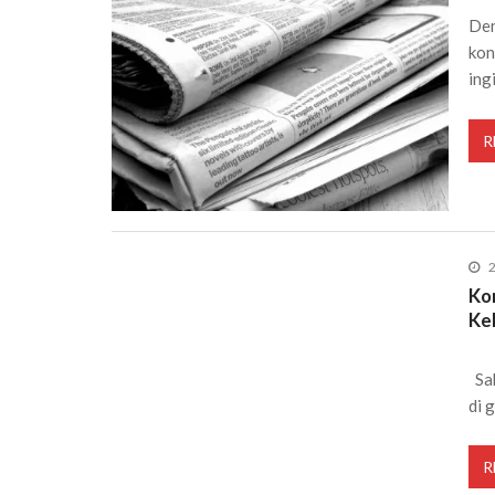
Den
kon
ing
R
2
Ko
Ke
Sab
di 
R