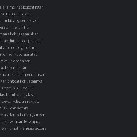
sialis melihat kepentingan
volusi demokratis.
alam bidang demokrasi,
 dengan mendirikan
 Dimana kekuasaan akan
tahap dimulai dengan alat-
l akan didorong, bukan
menjadi koperasi atau
 revolusioner akan
ya. Melemahkan
demokrasi. Dari penuntasan
ngan tingkat kekuatannya,
 bergerak ke revolusi
las buruh dan rakyat
am dewan-dewan rakyat.
 dilakukan secara
kelas dan keberlangsungan
nusiawi akan terwujud,
angan umat manusia secara