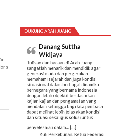
DUKUNG ARAH JUANG
Danang Suttha
Widjaya
fin
Tulisan dan bacaan di Arah Juang
or s
sangatlah menarik dan mendidik agar
generasi muda dan pergerakan
memahami sejarah dan juga kondisi
situasional dalam berbagai dinamika
bernegara yang bernama indonesia
dengan lebih objektif berdasarkan
kajian kajian dan pengamatan yang
mendalam sehingga bagi kita pembaca
dapat melihat lebih jelas akan kondisi
dan situasi sekaligus solusi untuk
“Danang Suttha Widjaya”
penyelesaian dalam…
[…]
Kuli Perkebunan, Ketua Federasi