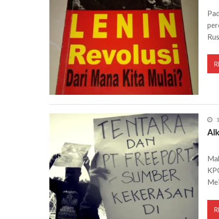
Pad
per
Rus
R
1
Al
Mah
KPO
Me
R