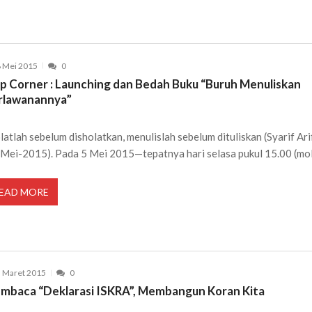
 Mei 2015
0
p Corner : Launching dan Bedah Buku “Buruh Menuliskan
rlawanannya”
latlah sebelum disholatkan, menulislah sebelum dituliskan (Syarif Ari
Mei-2015). Pada 5 Mei 2015—tepatnya hari selasa pukul 15.00 (mol
EAD MORE
 Maret 2015
0
mbaca “Deklarasi ISKRA”, Membangun Koran Kita