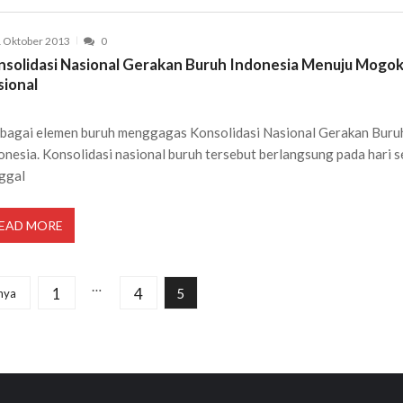
 Oktober 2013
0
nsolidasi Nasional Gerakan Buruh Indonesia Menuju Mogo
sional
bagai elemen buruh menggagas Konsolidasi Nasional Gerakan Buru
onesia. Konsolidasi nasional buruh tersebut berlangsung pada hari s
ggal
EAD MORE
…
1
4
5
nya