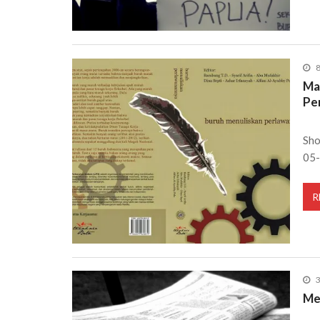
8
Ma
Pe
Sho
05-
R
3
Me