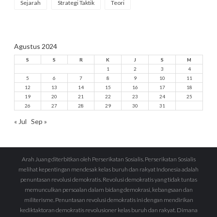
Sejarah
Strategi Taktik
Teori
Agustus 2024
S
S
R
K
J
S
M
1
2
3
4
5
6
7
8
9
10
11
12
13
14
15
16
17
18
19
20
21
22
23
24
25
26
27
28
29
30
31
« Jul
Sep »
Arah Juang diterbitkan oleh Perserikatan Sosialis. Perserikatan Sosialis
melihat kepentingan mendesak kelas buruh dan rakyat Indonesia adalah
penuntasan revolusi demokratis. Revolusi demokratis yang tidak tuntas
memunculkan persoalan dalam bidang demokrasi, kebangsaan dan
militerisme. Penuntasan revolusi demokratis ini dengan mendirikan
kediktaktoran demokratis revolusioner kelas buruh dan rakyat. Dimana