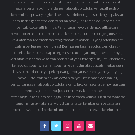
kekuasaan akan didemokratiskan; aset-aset kapitalis akan diambilalih
secara bertahap dimulai dengan alat-alat produksi yang paling siap;
kepemilikan privat yang kecil-kecil akan didorong, bukan dengan paksaan
namun dengan contoh dan bantuan sosial, untuk menjadi koperasi atau
bentuk kooperatif lainnya. Penuntasan revolusi demokratik secara
revolusioner akan mempermudah kelas buruh untuk mengorganisasikan
kekuatannya. Melemahkan cengkraman kelas borjuis yang setengah hati
dalam perjuangan demokrasi. Dari penuntasan revolusi demokratik
tersebut kelas buruh dapat segera, sesuai dengan tingkat kekuatannya,
kekuatan kesadaran kelas dan proletariat yang terorganisir, untuk bergerak
ke revolusi sosialis. Tatanan sosialisme yang dimaksud adalah kekuasaan
kelas buruh dan rakyat pekerja yang terorganisasi sebagai negara, yang
mewujud di dalam dewan-dewan rakyat. Bersamaan dengan itu,
pengorganisasian alat-alat produksi akan dilakukan secara demokratis dan
terencana, demi mewujudkan masyarakat tanpa kelas dan
keberlangsungan alam, sehingga untuk pertama kalinya suatu masyarakat
yang manusiawi akan terwujud, dimana perkembangan bebas akan
menjadi syarat bagi perkembangan umat manusia secara keseluruhan.