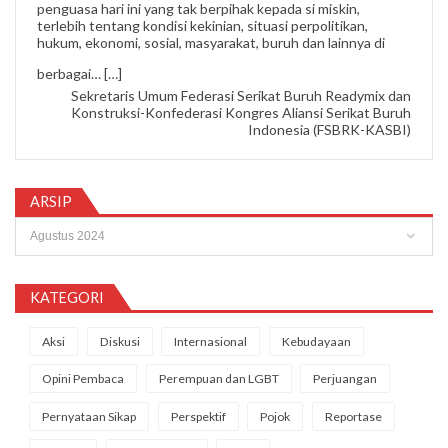
penguasa hari ini yang tak berpihak kepada si miskin,
terlebih tentang kondisi kekinian, situasi perpolitikan,
hukum, ekonomi, sosial, masyarakat, buruh dan lainnya di
“Nipi Sopandi”
berbagai…
[…]
Sekretaris Umum Federasi Serikat Buruh Readymix dan
Konstruksi-Konfederasi Kongres Aliansi Serikat Buruh
Indonesia (FSBRK-KASBI)
ARSIP
Arsip
KATEGORI
Aksi
Diskusi
Internasional
Kebudayaan
Opini Pembaca
Perempuan dan LGBT
Perjuangan
Pernyataan Sikap
Perspektif
Pojok
Reportase