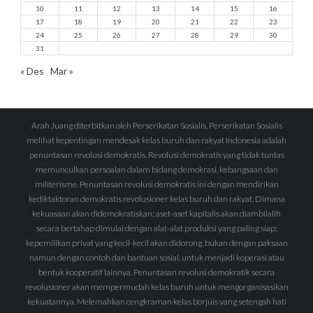
10
11
12
13
14
15
16
17
18
19
20
21
22
23
24
25
26
27
28
29
30
31
« Des
Mar »
Arah Juang diterbitkan oleh Perserikatan Sosialis. Perserikatan Sosialis
melihat kepentingan mendesak kelas buruh dan rakyat Indonesia adalah
penuntasan revolusi demokratis. Revolusi demokratis yang tidak tuntas
memunculkan persoalan dalam bidang demokrasi, kebangsaan dan
militerisme. Penuntasan revolusi demokratis ini dengan mendirikan
kediktaktoran demokratis revolusioner kelas buruh dan rakyat. Dimana
kekuasaan akan didemokratiskan; aset-aset kapitalis akan diambilalih
secara bertahap dimulai dengan alat-alat produksi yang paling siap;
kepemilikan privat yang kecil-kecil akan didorong, bukan dengan paksaan
namun dengan contoh dan bantuan sosial, untuk menjadi koperasi atau
bentuk kooperatif lainnya. Penuntasan revolusi demokratik secara
revolusioner akan mempermudah kelas buruh untuk mengorganisasikan
kekuatannya. Melemahkan cengkraman kelas borjuis yang setengah hati