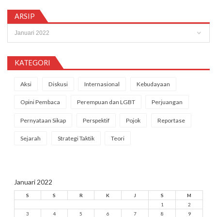
ARSIP
Arsip
KATEGORI
Aksi
Diskusi
Internasional
Kebudayaan
Opini Pembaca
Perempuan dan LGBT
Perjuangan
Pernyataan Sikap
Perspektif
Pojok
Reportase
Sejarah
Strategi Taktik
Teori
Januari 2022
S
S
R
K
J
S
M
1
2
3
4
5
6
7
8
9