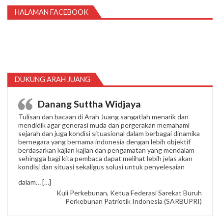
HALAMAN FACEBOOK
DUKUNG ARAH JUANG
Danang Suttha Widjaya
Tulisan dan bacaan di Arah Juang sangatlah menarik dan
mendidik agar generasi muda dan pergerakan memahami
sejarah dan juga kondisi situasional dalam berbagai dinamika
bernegara yang bernama indonesia dengan lebih objektif
berdasarkan kajian kajian dan pengamatan yang mendalam
sehingga bagi kita pembaca dapat melihat lebih jelas akan
kondisi dan situasi sekaligus solusi untuk penyelesaian
“Danang Suttha Widjaya”
dalam…
[…]
Kuli Perkebunan, Ketua Federasi Sarekat Buruh
Perkebunan Patriotik Indonesia (SARBUPRI)