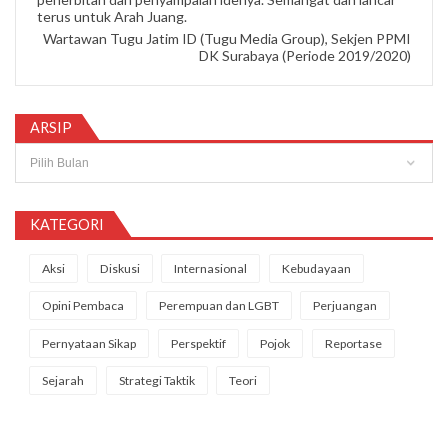
terus untuk Arah Juang.
Wartawan Tugu Jatim ID (Tugu Media Group), Sekjen PPMI
DK Surabaya (Periode 2019/2020)
ARSIP
Arsip
KATEGORI
Aksi
Diskusi
Internasional
Kebudayaan
Opini Pembaca
Perempuan dan LGBT
Perjuangan
Pernyataan Sikap
Perspektif
Pojok
Reportase
Sejarah
Strategi Taktik
Teori