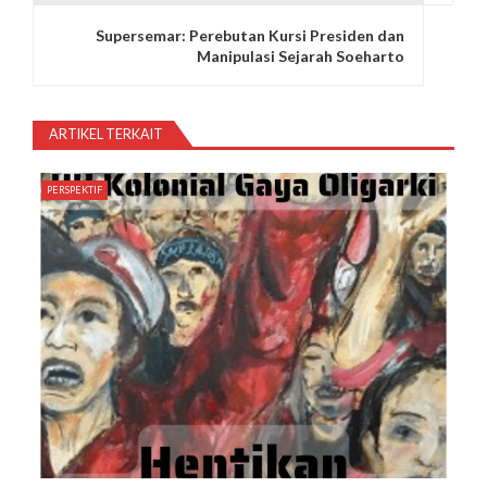
i
Supersemar: Perebutan Kursi Presiden dan
g
Manipulasi Sejarah Soeharto
a
s
ARTIKEL TERKAIT
i
PERSPEKTIF
p
o
s