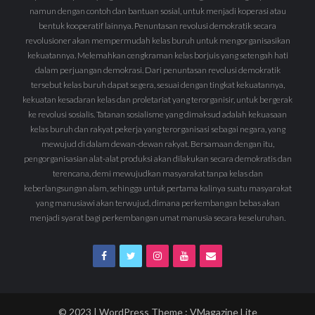
namun dengan contoh dan bantuan sosial, untuk menjadi koperasi atau
bentuk kooperatif lainnya. Penuntasan revolusi demokratik secara
revolusioner akan mempermudah kelas buruh untuk mengorganisasikan
kekuatannya. Melemahkan cengkraman kelas borjuis yang setengah hati
dalam perjuangan demokrasi. Dari penuntasan revolusi demokratik
tersebut kelas buruh dapat segera, sesuai dengan tingkat kekuatannya,
kekuatan kesadaran kelas dan proletariat yang terorganisir, untuk bergerak
ke revolusi sosialis. Tatanan sosialisme yang dimaksud adalah kekuasaan
kelas buruh dan rakyat pekerja yang terorganisasi sebagai negara, yang
mewujud di dalam dewan-dewan rakyat. Bersamaan dengan itu,
pengorganisasian alat-alat produksi akan dilakukan secara demokratis dan
terencana, demi mewujudkan masyarakat tanpa kelas dan
keberlangsungan alam, sehingga untuk pertama kalinya suatu masyarakat
yang manusiawi akan terwujud, dimana perkembangan bebas akan
menjadi syarat bagi perkembangan umat manusia secara keseluruhan.
© 2023 | WordPress Theme :
VMagazine Lite