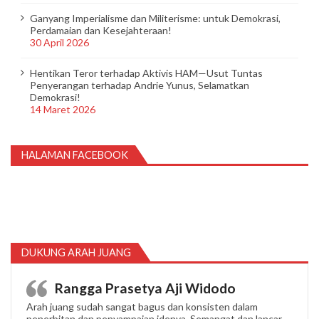
Ganyang Imperialisme dan Militerisme: untuk Demokrasi,
Perdamaian dan Kesejahteraan!
30 April 2026
Hentikan Teror terhadap Aktivis HAM—Usut Tuntas
Penyerangan terhadap Andrie Yunus, Selamatkan
Demokrasi!
14 Maret 2026
HALAMAN FACEBOOK
DUKUNG ARAH JUANG
Rangga Prasetya Aji Widodo
Arah juang sudah sangat bagus dan konsisten dalam
penerbitan dan penyampaian idenya. Semangat dan lancar