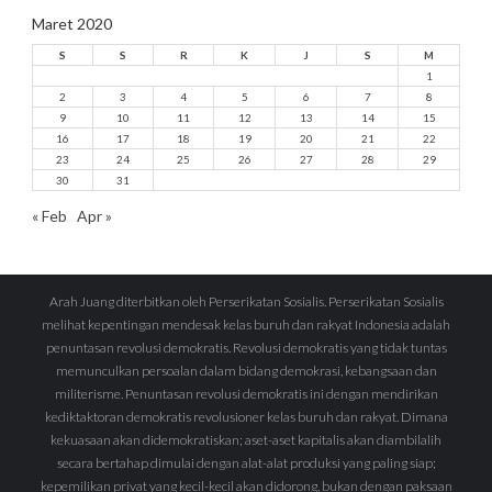
Maret 2020
S
S
R
K
J
S
M
1
2
3
4
5
6
7
8
9
10
11
12
13
14
15
16
17
18
19
20
21
22
23
24
25
26
27
28
29
30
31
« Feb
Apr »
Arah Juang diterbitkan oleh Perserikatan Sosialis. Perserikatan Sosialis
melihat kepentingan mendesak kelas buruh dan rakyat Indonesia adalah
penuntasan revolusi demokratis. Revolusi demokratis yang tidak tuntas
memunculkan persoalan dalam bidang demokrasi, kebangsaan dan
militerisme. Penuntasan revolusi demokratis ini dengan mendirikan
kediktaktoran demokratis revolusioner kelas buruh dan rakyat. Dimana
kekuasaan akan didemokratiskan; aset-aset kapitalis akan diambilalih
secara bertahap dimulai dengan alat-alat produksi yang paling siap;
kepemilikan privat yang kecil-kecil akan didorong, bukan dengan paksaan