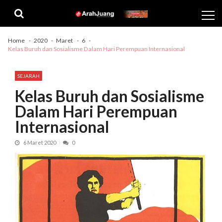
Skip
Skip
to
to
navigation
content
Home
2020
Maret
6
Kelas Buruh dan Sosialisme Dalam Hari Perempuan Internasional
SEJARAH
Kelas Buruh dan Sosialisme
Dalam Hari Perempuan
Internasional
6 Maret 2020
0