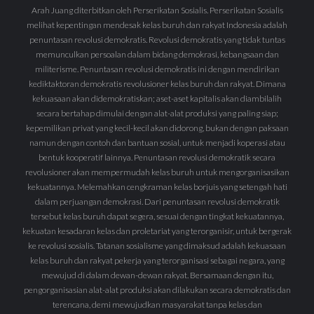
Arah Juang diterbitkan oleh Perserikatan Sosialis. Perserikatan Sosialis
melihat kepentingan mendesak kelas buruh dan rakyat Indonesia adalah
penuntasan revolusi demokratis. Revolusi demokratis yang tidak tuntas
memunculkan persoalan dalam bidang demokrasi, kebangsaan dan
militerisme. Penuntasan revolusi demokratis ini dengan mendirikan
kediktaktoran demokratis revolusioner kelas buruh dan rakyat. Dimana
kekuasaan akan didemokratiskan; aset-aset kapitalis akan diambilalih
secara bertahap dimulai dengan alat-alat produksi yang paling siap;
kepemilikan privat yang kecil-kecil akan didorong, bukan dengan paksaan
namun dengan contoh dan bantuan sosial, untuk menjadi koperasi atau
bentuk kooperatif lainnya. Penuntasan revolusi demokratik secara
revolusioner akan mempermudah kelas buruh untuk mengorganisasikan
kekuatannya. Melemahkan cengkraman kelas borjuis yang setengah hati
dalam perjuangan demokrasi. Dari penuntasan revolusi demokratik
tersebut kelas buruh dapat segera, sesuai dengan tingkat kekuatannya,
kekuatan kesadaran kelas dan proletariat yang terorganisir, untuk bergerak
ke revolusi sosialis. Tatanan sosialisme yang dimaksud adalah kekuasaan
kelas buruh dan rakyat pekerja yang terorganisasi sebagai negara, yang
mewujud di dalam dewan-dewan rakyat. Bersamaan dengan itu,
pengorganisasian alat-alat produksi akan dilakukan secara demokratis dan
terencana, demi mewujudkan masyarakat tanpa kelas dan