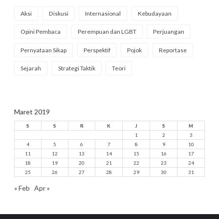
Aksi
Diskusi
Internasional
Kebudayaan
Opini Pembaca
Perempuan dan LGBT
Perjuangan
Pernyataan Sikap
Perspektif
Pojok
Reportase
Sejarah
Strategi Taktik
Teori
Maret 2019
S
S
R
K
J
S
M
1
2
3
4
5
6
7
8
9
10
11
12
13
14
15
16
17
18
19
20
21
22
23
24
25
26
27
28
29
30
31
« Feb
Apr »