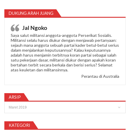
DUKUNG ARAH JUANG
Jal Ngoko
Saya salut militansi anggota-anggota Perserikat Sosialis.
Militansi selalu harus diukur dengan menjawab pertanyaan:
sejauh mana anggota sebuah partai kader betul-betul serius
dalam menjalankan keputusannya? Kalau keputusannya
adalah harus menjamin terbitnya koran partai sebagai salah
satu pekerjaan dasar, militansi diukur dengan apakah koran
bertahan terbit secara berkala dan berisi serius? Selamat
atas keuletan dan militansinnya.
Perantau di Australia
ARSIP
Arsip
KATEGORI