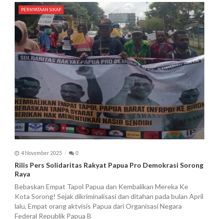
PERNYATAAN SIKAP
4 November 2025
0
Rilis Pers Solidaritas Rakyat Papua Pro Demokrasi Sorong
Raya
Bebaskan Empat Tapol Papua dan Kembalikan Mereka Ke
Kota Sorong! Sejak dikriminalisasi dan ditahan pada bulan April
lalu, Empat orang aktvisis Papua dari Organisasi Negara
Federal Republik Papua B