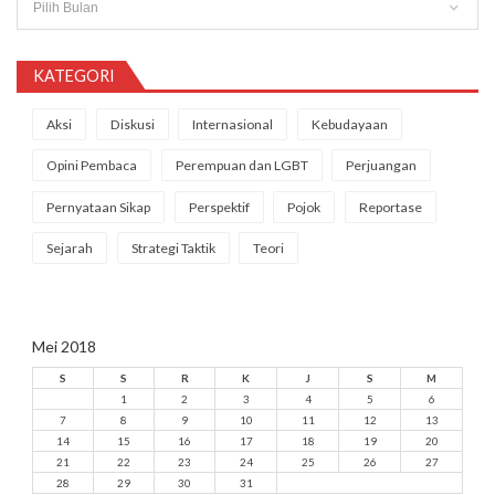
KATEGORI
Aksi
Diskusi
Internasional
Kebudayaan
Opini Pembaca
Perempuan dan LGBT
Perjuangan
Pernyataan Sikap
Perspektif
Pojok
Reportase
Sejarah
Strategi Taktik
Teori
Mei 2018
S
S
R
K
J
S
M
1
2
3
4
5
6
7
8
9
10
11
12
13
14
15
16
17
18
19
20
21
22
23
24
25
26
27
28
29
30
31