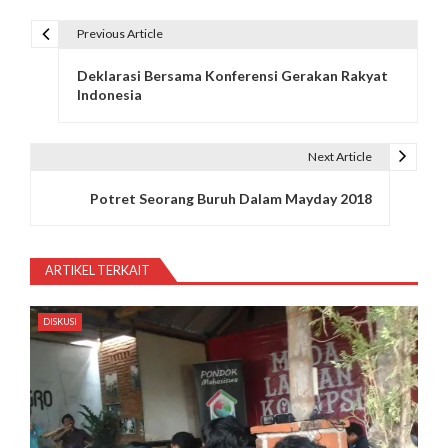
Previous Article
N
Deklarasi Bersama Konferensi Gerakan Rakyat
a
Indonesia
v
i
Next Article
g
Potret Seorang Buruh Dalam Mayday 2018
a
s
ARTIKEL TERKAIT
i
DISKUSI
p
o
s