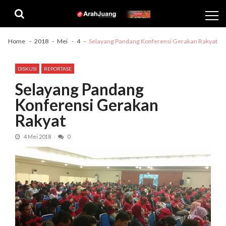
Skip
Skip
to
to
navigation
content
Home
2018
Mei
4
Selayang Pandang Konferensi Gerakan Rakyat
DISKUSI
REPORTASE
Selayang Pandang
Konferensi Gerakan
Rakyat
4 Mei 2018
0