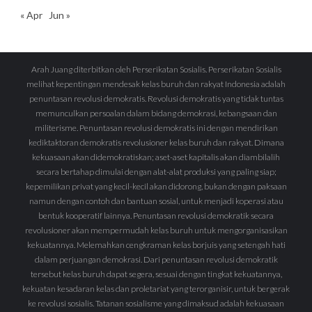
« Apr
Jun »
Arah Juang diterbitkan oleh Perserikatan Sosialis. Perserikatan Sosialis
melihat kepentingan mendesak kelas buruh dan rakyat Indonesia adalah
penuntasan revolusi demokratis. Revolusi demokratis yang tidak tuntas
memunculkan persoalan dalam bidang demokrasi, kebangsaan dan
militerisme. Penuntasan revolusi demokratis ini dengan mendirikan
kediktaktoran demokratis revolusioner kelas buruh dan rakyat. Dimana
kekuasaan akan didemokratiskan; aset-aset kapitalis akan diambilalih
secara bertahap dimulai dengan alat-alat produksi yang paling siap;
kepemilikan privat yang kecil-kecil akan didorong, bukan dengan paksaan
namun dengan contoh dan bantuan sosial, untuk menjadi koperasi atau
bentuk kooperatif lainnya. Penuntasan revolusi demokratik secara
revolusioner akan mempermudah kelas buruh untuk mengorganisasikan
kekuatannya. Melemahkan cengkraman kelas borjuis yang setengah hati
dalam perjuangan demokrasi. Dari penuntasan revolusi demokratik
tersebut kelas buruh dapat segera, sesuai dengan tingkat kekuatannya,
kekuatan kesadaran kelas dan proletariat yang terorganisir, untuk bergerak
ke revolusi sosialis. Tatanan sosialisme yang dimaksud adalah kekuasaan