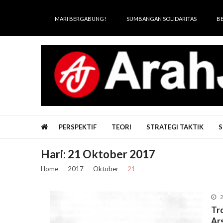
Skip
Skip
to
to
MARI BERGABUNG!
SUMBANGAN SOLIDARITAS
B
navigation
content
Arah Juang
Melipat Ganda, Membakar Tirani
PERSPEKTIF
TEORI
STRATEGI TAKTIK
S
Hari:
21 Oktober 2017
Home
2017
Oktober
21
2
Tr
Ar