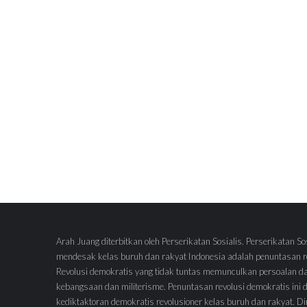
Arah Juang diterbitkan oleh Perserikatan Sosialis. Perserikatan So
mendesak kelas buruh dan rakyat Indonesia adalah penuntasan re
Revolusi demokratis yang tidak tuntas memunculkan persoalan d
kebangsaan dan militerisme. Penuntasan revolusi demokratis ini
kediktaktoran demokratis revolusioner kelas buruh dan rakyat.