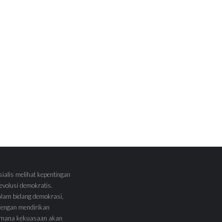
sialis melihat kepentingan
volusi demokratis.
alam bidang demokrasi,
 dengan mendirikan
 Dimana kekuasaan akan