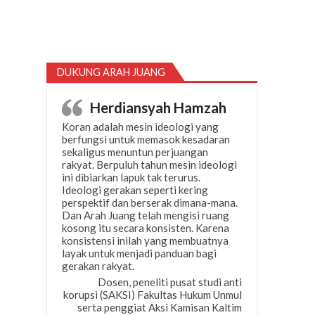
DUKUNG ARAH JUANG
Herdiansyah Hamzah
Koran adalah mesin ideologi yang
berfungsi untuk memasok kesadaran
sekaligus menuntun perjuangan
rakyat. Berpuluh tahun mesin ideologi
ini dibiarkan lapuk tak terurus.
Ideologi gerakan seperti kering
perspektif dan berserak dimana-mana.
Dan Arah Juang telah mengisi ruang
kosong itu secara konsisten. Karena
konsistensi inilah yang membuatnya
layak untuk menjadi panduan bagi
gerakan rakyat.
Dosen, peneliti pusat studi anti
korupsi (SAKSI) Fakultas Hukum Unmul
serta penggiat Aksi Kamisan Kaltim