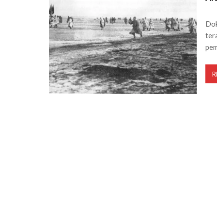
Dok
ter
pe
R