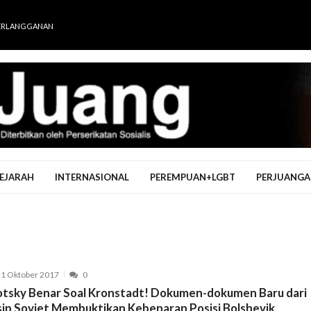
ERLANGGANAN
EJARAH
INTERNASIONAL
PEREMPUAN+LGBT
PERJUANGA
1 Oktober 2017
0
otsky Benar Soal Kronstadt! Dokumen-dokumen Baru dari
sip Soviet Membuktikan Kebenaran Posisi Bolshevik