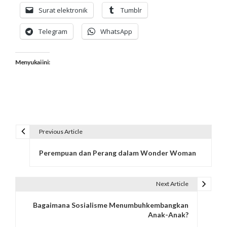
Surat elektronik
Tumblr
Telegram
WhatsApp
Menyukai ini:
Previous Article
N
Perempuan dan Perang dalam Wonder Woman
a
v
Next Article
i
Bagaimana Sosialisme Menumbuhkembangkan
g
Anak-Anak?