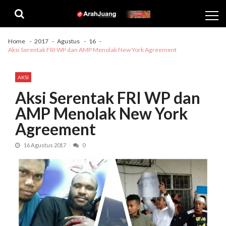
Skip
Skip
to
to
navigation
content
Home
2017
Agustus
16
Aksi Serentak FRI WP dan AMP Menolak New York Agreement
AKSI
Aksi Serentak FRI WP dan
AMP Menolak New York
Agreement
16 Agustus 2017
0