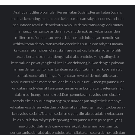
Arah Juang diterbitkan oleh Perserikatan Sosialis. Perserikatan Sosialis
melihat kepentingan mendesak kelas buruh dan rakyat Indonesia adalah
penuntasan revolusi demokratis. Revolusi demokratis yang tidak tuntas
memunculkan persoalan dalam bidang demokrasi, kebangsaan dan
militerisme. Penuntasan revolusi demokratis ini dengan mendirikan
kediktaktoran demokratis revolusioner kelas buruh dan rakyat. Dimana
kekuasaan akan didemokratiskan; aset-aset kapitalis akan diambilalih
secara bertahap dimulai dengan alat-alat produksi yang paling siap;
kepemilikan privat yang kecil-kecil akan didorong, bukan dengan paksaan
namun dengan contoh dan bantuan sosial, untuk menjadi koperasi atau
bentuk kooperatif lainnya. Penuntasan revolusi demokratik secara
revolusioner akan mempermudah kelas buruh untuk mengorganisasikan
kekuatannya. Melemahkan cengkraman kelas borjuis yang setengah hati
dalam perjuangan demokrasi. Dari penuntasan revolusi demokratik
tersebut kelas buruh dapat segera, sesuai dengan tingkat kekuatannya,
kekuatan kesadaran kelas dan proletariat yang terorganisir, untuk bergerak
ke revolusi sosialis. Tatanan sosialisme yang dimaksud adalah kekuasaan
kelas buruh dan rakyat pekerja yang terorganisasi sebagai negara, yang
mewujud di dalam dewan-dewan rakyat. Bersamaan dengan itu,
pengorganisasian alat-alat produksi akan dilakukan secara demokratis dan