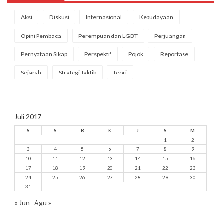
Aksi
Diskusi
Internasional
Kebudayaan
Opini Pembaca
Perempuan dan LGBT
Perjuangan
Pernyataan Sikap
Perspektif
Pojok
Reportase
Sejarah
Strategi Taktik
Teori
Juli 2017
S
S
R
K
J
S
M
1
2
3
4
5
6
7
8
9
10
11
12
13
14
15
16
17
18
19
20
21
22
23
24
25
26
27
28
29
30
31
« Jun
Agu »