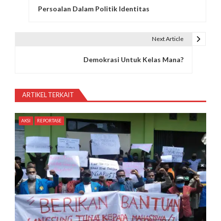
Persoalan Dalam Politik Identitas
a
v
Next Article
i
Demokrasi Untuk Kelas Mana?
g
a
ARTIKEL TERKAIT
s
i
AKSI
REPORTASE
p
o
s