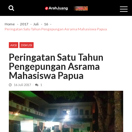
Skip
Skip
to
to
navigation
content
Home
2017
Juli
16
Peringatan Satu Tahun Pengepungan Asrama Mahasiswa Papua
AKSI
DISKUSI
Peringatan Satu Tahun
Pengepungan Asrama
Mahasiswa Papua
16 Juli 2017
1