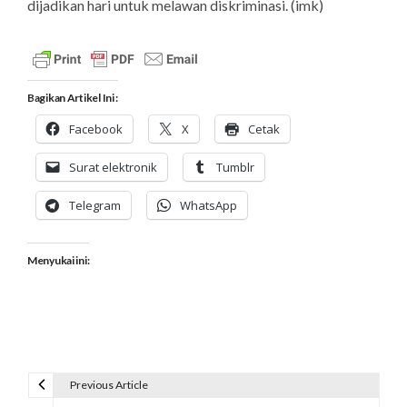
dijadikan hari untuk melawan diskriminasi. (
imk
)
Bagikan Artikel Ini :
Facebook
X
Cetak
Surat elektronik
Tumblr
Telegram
WhatsApp
Menyukai ini:
Previous Article
N