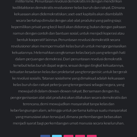
militerisme. Penuntasan revolusi demokratis ini dengan mendirikan
kediktaktoran demokratis revolusioner kelas buruh dan rakyat. Dimana
kekuasaan akan didemokratiskan; aset-aset kapitalis akan diambilalih
secara bertahap dimulai dengan alat-alat produksi yang paling siap;
kepemilikan privat yang kecil-kecil akan didorong, bukan dengan paksaan
namun dengan contoh dan bantuan sosial, untuk menjadi koperasi atau
bentuk kooperatif lainnya. Penuntasan revolusi demokratik secara
revolusioner akan mempermudah kelas buruh untuk mengorganisasikan
kekuatannya. Melemahkan cengkraman kelas borjuis yang setengah hati
dalam perjuangan demokrasi. Dari penuntasan revolusi demokratik
tersebut kelas buruh dapat segera, sesuai dengan tingkat kekuatannya,
kekuatan kesadaran kelas dan proletariat yang terorganisir, untuk bergerak
ke revolusi sosialis. Tatanan sosialisme yang dimaksud adalah kekuasaan
kelas buruh dan rakyat pekerja yang terorganisasi sebagai negara, yang
mewujud di dalam dewan-dewan rakyat. Bersamaan dengan itu,
pengorganisasian alat-alat produksi akan dilakukan secara demokratis dan
terencana, demi mewujudkan masyarakat tanpa kelas dan
keberlangsungan alam, sehingga untuk pertama kalinya suatu masyarakat
yang manusiawi akan terwujud, dimana perkembangan bebas akan
menjadi syarat bagi perkembangan umat manusia secara keseluruhan.