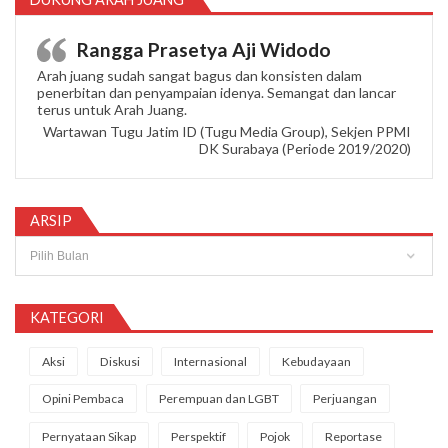
Rangga Prasetya Aji Widodo
Arah juang sudah sangat bagus dan konsisten dalam
penerbitan dan penyampaian idenya. Semangat dan lancar
terus untuk Arah Juang.
Wartawan Tugu Jatim ID (Tugu Media Group), Sekjen PPMI
DK Surabaya (Periode 2019/2020)
ARSIP
Arsip
KATEGORI
Aksi
Diskusi
Internasional
Kebudayaan
Opini Pembaca
Perempuan dan LGBT
Perjuangan
Pernyataan Sikap
Perspektif
Pojok
Reportase