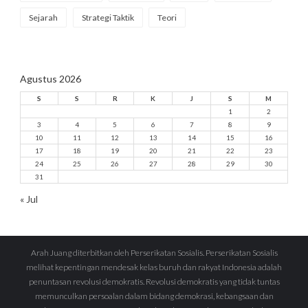
Sejarah
Strategi Taktik
Teori
Agustus 2026
S
S
R
K
J
S
M
1
2
3
4
5
6
7
8
9
10
11
12
13
14
15
16
17
18
19
20
21
22
23
24
25
26
27
28
29
30
31
« Jul
Arah Juang diterbitkan oleh Perserikatan Sosialis. Perserikatan Sosialis
melihat kepentingan mendesak kelas buruh dan rakyat Indonesia adalah
penuntasan revolusi demokratis. Revolusi demokratis yang tidak tuntas
memunculkan persoalan dalam bidang demokrasi, kebangsaan dan