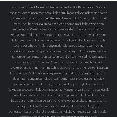
Arah Juang diterbitkan oleh Perserikatan Sosialis. Perserikatan Sosialis
melihat kepentingan mendesak kelas buruh dan rakyat Indonesia adalah
penuntasan revolusi demokratis. Revolusi demokratis yang tidak tuntas
memunculkan persoalan dalam bidang demokrasi, kebangsaan dan
militerisme. Penuntasan revolusi demokratis ini dengan mendirikan
kediktaktoran demokratis revolusioner kelas buruh dan rakyat. Dimana
kekuasaan akan didemokratiskan; aset-aset kapitalis akan diambilalih
secara bertahap dimulai dengan alat-alat produksi yang paling siap;
kepemilikan privat yang kecil-kecil akan didorong, bukan dengan paksaan
namun dengan contoh dan bantuan sosial, untuk menjadi koperasi atau
bentuk kooperatif lainnya. Penuntasan revolusi demokratik secara
revolusioner akan mempermudah kelas buruh untuk mengorganisasikan
kekuatannya. Melemahkan cengkraman kelas borjuis yang setengah hati
dalam perjuangan demokrasi. Dari penuntasan revolusi demokratik
tersebut kelas buruh dapat segera, sesuai dengan tingkat kekuatannya,
kekuatan kesadaran kelas dan proletariat yang terorganisir, untuk bergerak
ke revolusi sosialis. Tatanan sosialisme yang dimaksud adalah kekuasaan
kelas buruh dan rakyat pekerja yang terorganisasi sebagai negara, yang
mewujud di dalam dewan-dewan rakyat. Bersamaan dengan itu,
pengorganisasian alat-alat produksi akan dilakukan secara demokratis dan
terencana, demi mewujudkan masyarakat tanpa kelas dan