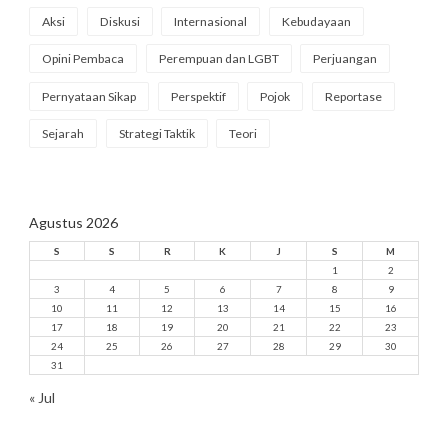
Aksi
Diskusi
Internasional
Kebudayaan
Opini Pembaca
Perempuan dan LGBT
Perjuangan
Pernyataan Sikap
Perspektif
Pojok
Reportase
Sejarah
Strategi Taktik
Teori
Agustus 2026
S
S
R
K
J
S
M
1
2
3
4
5
6
7
8
9
10
11
12
13
14
15
16
17
18
19
20
21
22
23
24
25
26
27
28
29
30
31
« Jul