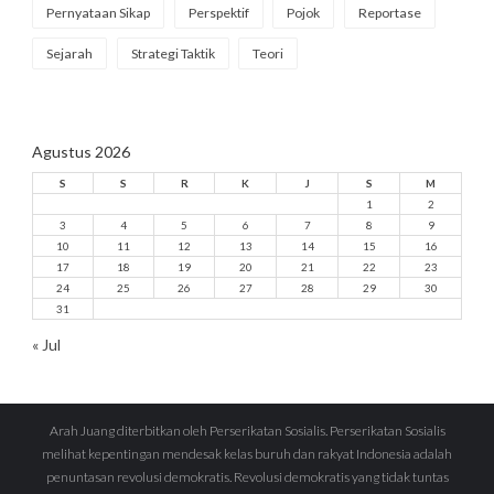
Pernyataan Sikap
Perspektif
Pojok
Reportase
Sejarah
Strategi Taktik
Teori
Agustus 2026
S
S
R
K
J
S
M
1
2
3
4
5
6
7
8
9
10
11
12
13
14
15
16
17
18
19
20
21
22
23
24
25
26
27
28
29
30
31
« Jul
Arah Juang diterbitkan oleh Perserikatan Sosialis. Perserikatan Sosialis
melihat kepentingan mendesak kelas buruh dan rakyat Indonesia adalah
penuntasan revolusi demokratis. Revolusi demokratis yang tidak tuntas