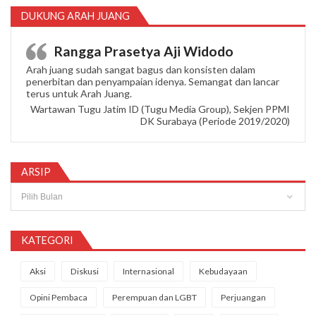
DUKUNG ARAH JUANG
Rangga Prasetya Aji Widodo
Arah juang sudah sangat bagus dan konsisten dalam
penerbitan dan penyampaian idenya. Semangat dan lancar
terus untuk Arah Juang.
Wartawan Tugu Jatim ID (Tugu Media Group), Sekjen PPMI
DK Surabaya (Periode 2019/2020)
ARSIP
Arsip
KATEGORI
Aksi
Diskusi
Internasional
Kebudayaan
Opini Pembaca
Perempuan dan LGBT
Perjuangan