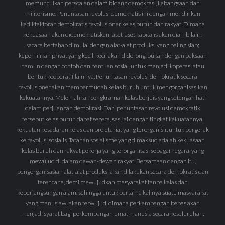
memunculkan persoalan dalam bidang demokrasi, kebangsaan dan
militerisme. Penuntasan revolusi demokratis ini dengan mendirikan
kediktaktoran demokratis revolusioner kelas buruh dan rakyat. Dimana
kekuasaan akan didemokratiskan; aset-aset kapitalis akan diambilalih
secara bertahap dimulai dengan alat-alat produksi yang paling siap;
kepemilikan privat yang kecil-kecil akan didorong, bukan dengan paksaan
namun dengan contoh dan bantuan sosial, untuk menjadi koperasi atau
bentuk kooperatif lainnya. Penuntasan revolusi demokratik secara
revolusioner akan mempermudah kelas buruh untuk mengorganisasikan
kekuatannya. Melemahkan cengkraman kelas borjuis yang setengah hati
dalam perjuangan demokrasi. Dari penuntasan revolusi demokratik
tersebut kelas buruh dapat segera, sesuai dengan tingkat kekuatannya,
kekuatan kesadaran kelas dan proletariat yang terorganisir, untuk bergerak
ke revolusi sosialis. Tatanan sosialisme yang dimaksud adalah kekuasaan
kelas buruh dan rakyat pekerja yang terorganisasi sebagai negara, yang
mewujud di dalam dewan-dewan rakyat. Bersamaan dengan itu,
pengorganisasian alat-alat produksi akan dilakukan secara demokratis dan
terencana, demi mewujudkan masyarakat tanpa kelas dan
keberlangsungan alam, sehingga untuk pertama kalinya suatu masyarakat
yang manusiawi akan terwujud, dimana perkembangan bebas akan
menjadi syarat bagi perkembangan umat manusia secara keseluruhan.