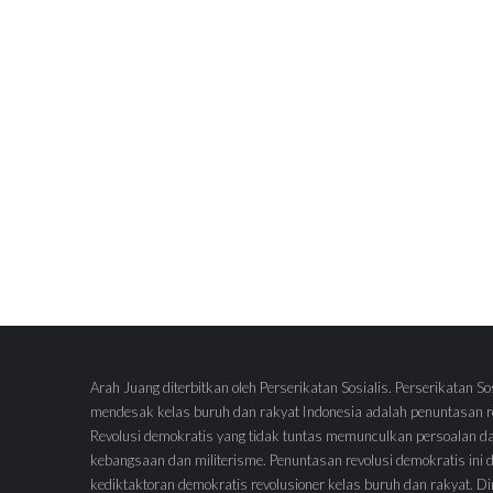
Arah Juang diterbitkan oleh Perserikatan Sosialis. Perserikatan So
mendesak kelas buruh dan rakyat Indonesia adalah penuntasan re
Revolusi demokratis yang tidak tuntas memunculkan persoalan d
kebangsaan dan militerisme. Penuntasan revolusi demokratis ini
kediktaktoran demokratis revolusioner kelas buruh dan rakyat.