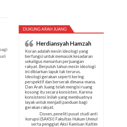
DUKUNG ARAH JUANG
Herdiansyah Hamzah
 bagi
Koran adalah mesin ideologi yang
ali
berfungsi untuk memasok kesadaran
sekaligus menuntun perjuangan
rakyat. Berpuluh tahun mesin ideologi
ini dibiarkan lapuk tak terurus.
Ideologi gerakan seperti kering
perspektif dan berserak dimana-mana.
Dan Arah Juang telah mengisi ruang
kosong itu secara konsisten. Karena
konsistensi inilah yang membuatnya
layak untuk menjadi panduan bagi
gerakan rakyat.
Dosen, peneliti pusat studi anti
korupsi (SAKSI) Fakultas Hukum Unmul
serta penggiat Aksi Kamisan Kaltim