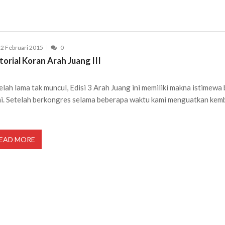
2 Februari 2015
0
torial Koran Arah Juang III
elah lama tak muncul, Edisi 3 Arah Juang ini memiliki makna istimewa
i. Setelah berkongres selama beberapa waktu kami menguatkan kemb
EAD MORE