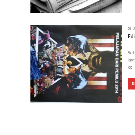
2
Edi
Set
kam
ko
R