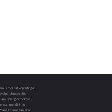
sialis melihat kepentingan
volusi demokratis.
alam bidang demokrasi,
 dengan mendirikan
 Dimana kekuasaan akan