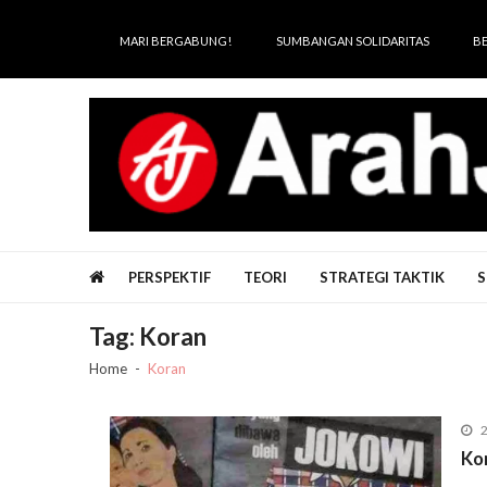
Skip
Skip
to
to
MARI BERGABUNG!
SUMBANGAN SOLIDARITAS
B
navigation
content
Arah Juang
Melipat Ganda, Membakar Tirani
PERSPEKTIF
TEORI
STRATEGI TAKTIK
S
Tag:
Koran
Home
Koran
2
Ko