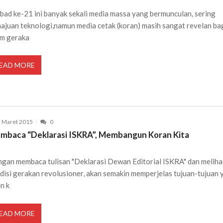
bad ke-21 ini banyak sekali media massa yang bermunculan, sering
ajuan teknologi,namun media cetak (koran) masih sangat revelan ba
m geraka
EAD MORE
 Maret 2015
0
mbaca “Deklarasi ISKRA”, Membangun Koran Kita
gan membaca tulisan "Deklarasi Dewan Editorial ISKRA" dan meliha
disi gerakan revolusioner, akan semakin memperjelas tujuan-tujuan 
in k
EAD MORE