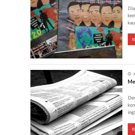
Dia
kem
kau
R
3
Me
Den
kon
ing
R