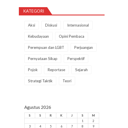
KATEGORI
Aksi
Diskusi
Internasional
Kebudayaan
Opini Pembaca
Perempuan dan LGBT
Perjuangan
Pernyataan Sikap
Perspektif
Pojok
Reportase
Sejarah
Strategi Taktik
Teori
Agustus 2026
S
S
R
K
J
S
M
1
2
3
4
5
6
7
8
9