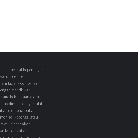
sialis melihat kepentingan
volusi demokratis.
alam bidang demokrasi,
 dengan mendirikan
 Dimana kekuasaan akan
tahap dimulai dengan alat-
l akan didorong, bukan
menjadi koperasi atau
 revolusioner akan
ya. Melemahkan
demokrasi. Dari penuntasan