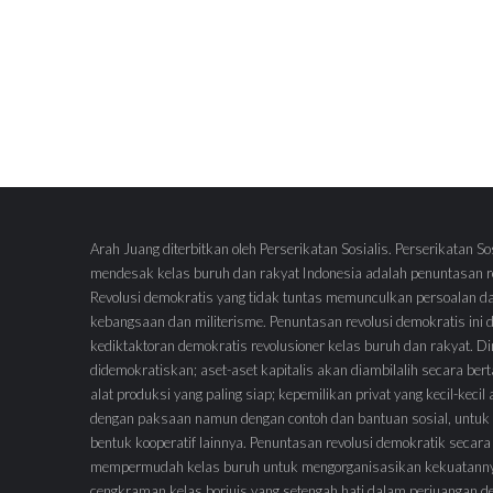
Arah Juang diterbitkan oleh Perserikatan Sosialis. Perserikatan So
mendesak kelas buruh dan rakyat Indonesia adalah penuntasan re
Revolusi demokratis yang tidak tuntas memunculkan persoalan d
kebangsaan dan militerisme. Penuntasan revolusi demokratis ini
kediktaktoran demokratis revolusioner kelas buruh dan rakyat.
didemokratiskan; aset-aset kapitalis akan diambilalih secara ber
alat produksi yang paling siap; kepemilikan privat yang kecil-keci
dengan paksaan namun dengan contoh dan bantuan sosial, untuk 
bentuk kooperatif lainnya. Penuntasan revolusi demokratik secara
mempermudah kelas buruh untuk mengorganisasikan kekuatann
cengkraman kelas borjuis yang setengah hati dalam perjuangan 