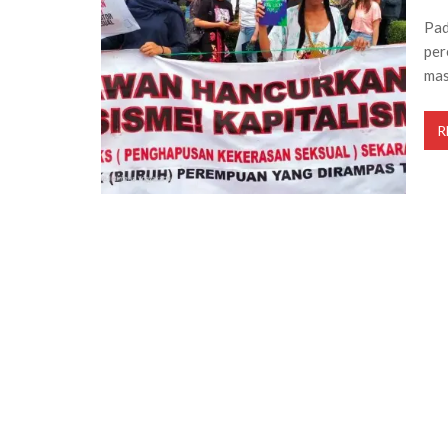
Pad
per
mas
R