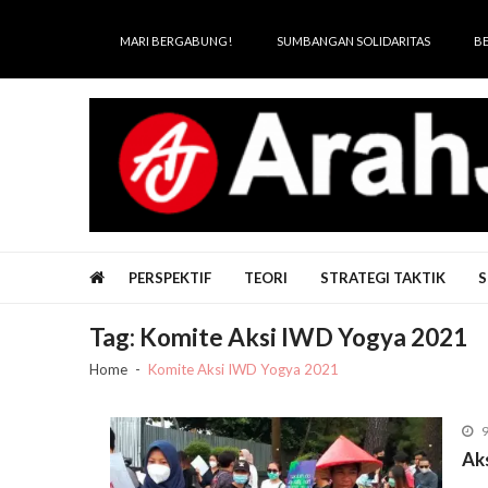
Skip
Skip
to
to
MARI BERGABUNG!
SUMBANGAN SOLIDARITAS
B
navigation
content
Arah Juang
Melipat Ganda, Membakar Tirani
PERSPEKTIF
TEORI
STRATEGI TAKTIK
S
Tag:
Komite Aksi IWD Yogya 2021
Home
Komite Aksi IWD Yogya 2021
9
Ak