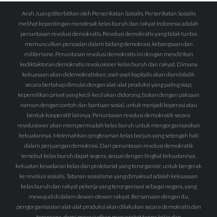
Arah Juang diterbitkan oleh Perserikatan Sosialis. Perserikatan Sosialis
melihat kepentingan mendesak kelas buruh dan rakyat Indonesia adalah
penuntasan revolusi demokratis. Revolusi demokratis yang tidak tuntas
memunculkan persoalan dalam bidang demokrasi, kebangsaan dan
militerisme. Penuntasan revolusi demokratis ini dengan mendirikan
kediktaktoran demokratis revolusioner kelas buruh dan rakyat. Dimana
kekuasaan akan didemokratiskan; aset-aset kapitalis akan diambilalih
secara bertahap dimulai dengan alat-alat produksi yang paling siap;
kepemilikan privat yang kecil-kecil akan didorong, bukan dengan paksaan
namun dengan contoh dan bantuan sosial, untuk menjadi koperasi atau
bentuk kooperatif lainnya. Penuntasan revolusi demokratik secara
revolusioner akan mempermudah kelas buruh untuk mengorganisasikan
kekuatannya. Melemahkan cengkraman kelas borjuis yang setengah hati
dalam perjuangan demokrasi. Dari penuntasan revolusi demokratik
tersebut kelas buruh dapat segera, sesuai dengan tingkat kekuatannya,
kekuatan kesadaran kelas dan proletariat yang terorganisir, untuk bergerak
ke revolusi sosialis. Tatanan sosialisme yang dimaksud adalah kekuasaan
kelas buruh dan rakyat pekerja yang terorganisasi sebagai negara, yang
mewujud di dalam dewan-dewan rakyat. Bersamaan dengan itu,
pengorganisasian alat-alat produksi akan dilakukan secara demokratis dan
terencana, demi mewujudkan masyarakat tanpa kelas dan