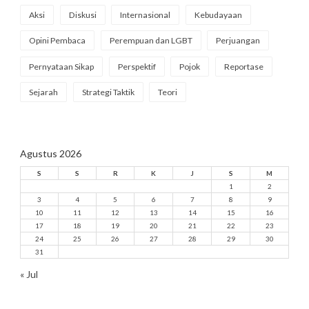
Aksi
Diskusi
Internasional
Kebudayaan
Opini Pembaca
Perempuan dan LGBT
Perjuangan
Pernyataan Sikap
Perspektif
Pojok
Reportase
Sejarah
Strategi Taktik
Teori
Agustus 2026
S
S
R
K
J
S
M
1
2
3
4
5
6
7
8
9
10
11
12
13
14
15
16
17
18
19
20
21
22
23
24
25
26
27
28
29
30
31
« Jul