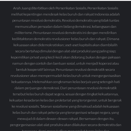
Arah Juang diterbitkan oleh Perserikatan Sosialis. Perserikatan Sosialis
melihat kepentingan mendesak kelas buruh dan rakyat Indonesia adalah
penuntasan revolusi demokratis. Revolusi demokratis yang tidak tuntas
memunculkan persoalan dalam bidang demokrasi, kebangsaan dan
militerisme. Penuntasan revolusi demokratis ini dengan mendirikan
kediktaktoran demokratis revolusioner kelas buruh dan rakyat. Dimana
kekuasaan akan didemokratiskan; aset-aset kapitalis akan diambilalih
secara bertahap dimulai dengan alat-alat produksi yang paling siap;
kepemilikan privat yang kecil-kecil akan didorong, bukan dengan paksaan
namun dengan contoh dan bantuan sosial, untuk menjadi koperasi atau
bentuk kooperatif lainnya. Penuntasan revolusi demokratik secara
revolusioner akan mempermudah kelas buruh untuk mengorganisasikan
kekuatannya. Melemahkan cengkraman kelas borjuis yang setengah hati
dalam perjuangan demokrasi. Dari penuntasan revolusi demokratik
tersebut kelas buruh dapat segera, sesuai dengan tingkat kekuatannya,
kekuatan kesadaran kelas dan proletariat yang terorganisir, untuk bergerak
ke revolusi sosialis. Tatanan sosialisme yang dimaksud adalah kekuasaan
kelas buruh dan rakyat pekerja yang terorganisasi sebagai negara, yang
mewujud di dalam dewan-dewan rakyat. Bersamaan dengan itu,
pengorganisasian alat-alat produksi akan dilakukan secara demokratis dan
terencana, demi mewujudkan masyarakat tanpa kelas dan