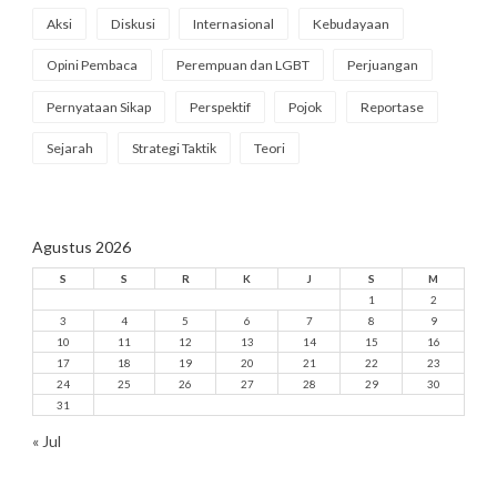
Aksi
Diskusi
Internasional
Kebudayaan
Opini Pembaca
Perempuan dan LGBT
Perjuangan
Pernyataan Sikap
Perspektif
Pojok
Reportase
Sejarah
Strategi Taktik
Teori
Agustus 2026
S
S
R
K
J
S
M
1
2
3
4
5
6
7
8
9
10
11
12
13
14
15
16
17
18
19
20
21
22
23
24
25
26
27
28
29
30
31
« Jul