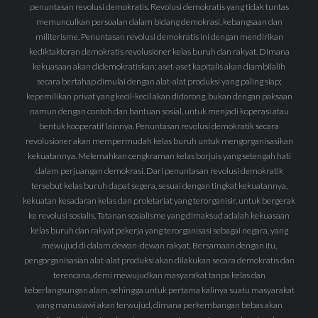
penuntasan revolusi demokratis. Revolusi demokratis yang tidak tuntas
memunculkan persoalan dalam bidang demokrasi, kebangsaan dan
militerisme. Penuntasan revolusi demokratis ini dengan mendirikan
kediktaktoran demokratis revolusioner kelas buruh dan rakyat. Dimana
kekuasaan akan didemokratiskan; aset-aset kapitalis akan diambilalih
secara bertahap dimulai dengan alat-alat produksi yang paling siap;
kepemilikan privat yang kecil-kecil akan didorong, bukan dengan paksaan
namun dengan contoh dan bantuan sosial, untuk menjadi koperasi atau
bentuk kooperatif lainnya. Penuntasan revolusi demokratik secara
revolusioner akan mempermudah kelas buruh untuk mengorganisasikan
kekuatannya. Melemahkan cengkraman kelas borjuis yang setengah hati
dalam perjuangan demokrasi. Dari penuntasan revolusi demokratik
tersebut kelas buruh dapat segera, sesuai dengan tingkat kekuatannya,
kekuatan kesadaran kelas dan proletariat yang terorganisir, untuk bergerak
ke revolusi sosialis. Tatanan sosialisme yang dimaksud adalah kekuasaan
kelas buruh dan rakyat pekerja yang terorganisasi sebagai negara, yang
mewujud di dalam dewan-dewan rakyat. Bersamaan dengan itu,
pengorganisasian alat-alat produksi akan dilakukan secara demokratis dan
terencana, demi mewujudkan masyarakat tanpa kelas dan
keberlangsungan alam, sehingga untuk pertama kalinya suatu masyarakat
yang manusiawi akan terwujud, dimana perkembangan bebas akan