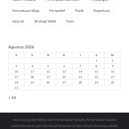
Pernyataan Sikap
Perspektif
Pojok
Reportase
Sejarah
Strategi Taktik
Teori
Agustus 2026
S
S
R
K
J
S
M
1
2
3
4
5
6
7
8
9
10
11
12
13
14
15
16
17
18
19
20
21
22
23
24
25
26
27
28
29
30
31
« Jul
Arah Juang diterbitkan oleh Perserikatan Sosialis. Perserikatan Sosialis
melihat kepentingan mendesak kelas buruh dan rakyat Indonesia adalah