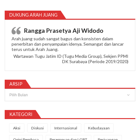
DUKUNG ARAH JUANG
Rangga Prasetya Aji Widodo
Arah juang sudah sangat bagus dan konsisten dalam
penerbitan dan penyampaian idenya. Semangat dan lancar
terus untuk Arah Juang.
Wartawan Tugu Jatim ID (Tugu Media Group), Sekjen PPMI
DK Surabaya (Periode 2019/2020)
ARSIP
Arsip
KATEGORI
Aksi
Diskusi
Internasional
Kebudayaan
Opini Pembaca
Perempuan dan LGBT
Perjuangan