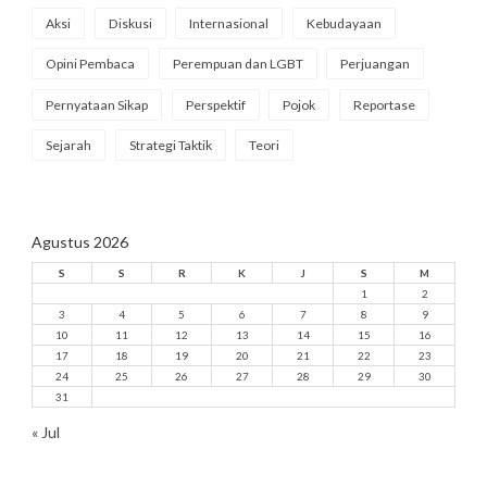
Aksi
Diskusi
Internasional
Kebudayaan
Opini Pembaca
Perempuan dan LGBT
Perjuangan
Pernyataan Sikap
Perspektif
Pojok
Reportase
Sejarah
Strategi Taktik
Teori
Agustus 2026
S
S
R
K
J
S
M
1
2
3
4
5
6
7
8
9
10
11
12
13
14
15
16
17
18
19
20
21
22
23
24
25
26
27
28
29
30
31
« Jul