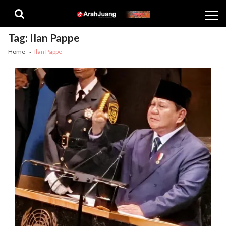
Skip
Skip
to
to
navigation
content
Tag:
Ilan Pappe
Home
Ilan Pappe