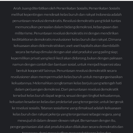
Arah Juang diterbitkan oleh Perserikatan Sosialis. Perserikatan Sosialis
melihat kepentingan mendesak kelas buruh dan rakyat Indonesia adalah
penuntasan revolusi demokratis. Revolusi demokratis yang tidak tuntas
memunculkan persoalan dalam bidang demokrasi, kebangsaan dan
militerisme. Penuntasan revolusi demokratis ini dengan mendirikan
kediktaktoran demokratis revolusioner kelas buruh dan rakyat. Dimana
kekuasaan akan didemokratiskan; aset-aset kapitalis akan diambilalih
secara bertahap dimulai dengan alat-alat produksi yang paling siap;
kepemilikan privat yang kecil-kecil akan didorong, bukan dengan paksaan
namun dengan contoh dan bantuan sosial, untuk menjadi koperasi atau
bentuk kooperatif lainnya. Penuntasan revolusi demokratik secara
revolusioner akan mempermudah kelas buruh untuk mengorganisasikan
kekuatannya. Melemahkan cengkraman kelas borjuis yang setengah hati
dalam perjuangan demokrasi. Dari penuntasan revolusi demokratik
tersebut kelas buruh dapat segera, sesuai dengan tingkat kekuatannya,
kekuatan kesadaran kelas dan proletariat yang terorganisir, untuk bergerak
ke revolusi sosialis. Tatanan sosialisme yang dimaksud adalah kekuasaan
kelas buruh dan rakyat pekerja yang terorganisasi sebagai negara, yang
mewujud di dalam dewan-dewan rakyat. Bersamaan dengan itu,
pengorganisasian alat-alat produksi akan dilakukan secara demokratis dan
terencana, demi mewujudkan masyarakat tanpa kelas dan