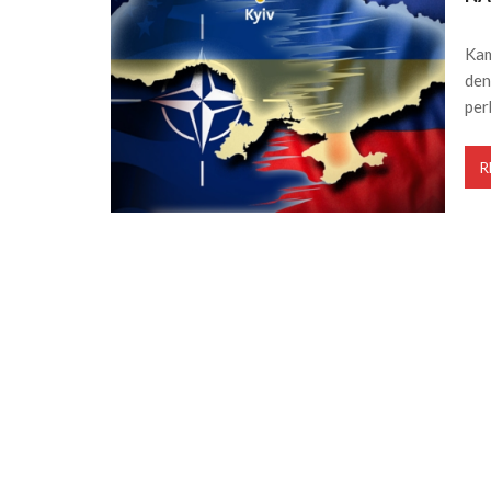
Kam
den
per
R