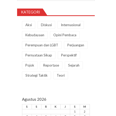
KATEGORI
Aksi
Diskusi
Internasional
Kebudayaan
Opini Pembaca
Perempuan dan LGBT
Perjuangan
Pernyataan Sikap
Perspektif
Pojok
Reportase
Sejarah
Strategi Taktik
Teori
Agustus 2026
S
S
R
K
J
S
M
1
2