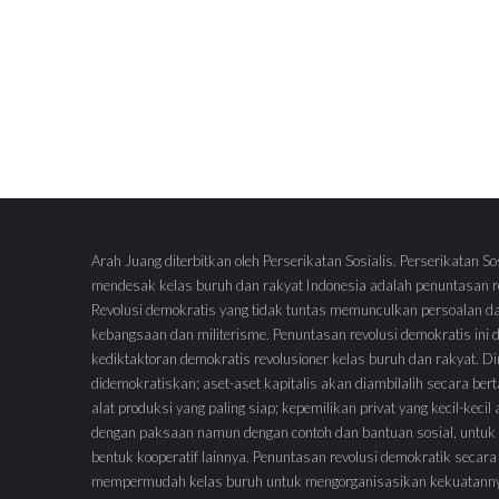
Arah Juang diterbitkan oleh Perserikatan Sosialis. Perserikatan So
mendesak kelas buruh dan rakyat Indonesia adalah penuntasan re
Revolusi demokratis yang tidak tuntas memunculkan persoalan d
kebangsaan dan militerisme. Penuntasan revolusi demokratis ini
kediktaktoran demokratis revolusioner kelas buruh dan rakyat.
didemokratiskan; aset-aset kapitalis akan diambilalih secara ber
alat produksi yang paling siap; kepemilikan privat yang kecil-keci
dengan paksaan namun dengan contoh dan bantuan sosial, untuk 
bentuk kooperatif lainnya. Penuntasan revolusi demokratik secara
mempermudah kelas buruh untuk mengorganisasikan kekuatann