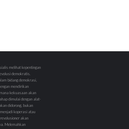
sialis melihat kepentingan
volusi demokratis.
alam bidang demokrasi,
 dengan mendirikan
 Dimana kekuasaan akan
tahap dimulai dengan alat-
l akan didorong, bukan
menjadi koperasi atau
 revolusioner akan
ya. Melemahkan