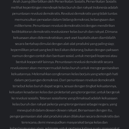
Arah Juang diterbitkan oleh Perserikatan Sosialis. Perserikatan Sosialis
melihat kepentingan mendesak kelas buruh dan rakyat Indonesia adalah
penuntasan revolusi demokratis. Revolusi demokratis yang tidak tuntas
memunculkan persoalan dalam bidang demokrasi, kebangsaan dan
militerisme. Penuntasan revolusi demokratis ini dengan mendirikan
kediktaktoran demokratis revolusioner kelas buruh dan rakyat. Dimana
kekuasaan akan didemokratiskan; aset-aset kapitalis akan diambilalih
secara bertahap dimulai dengan alat-alat produksi yang paling siap;
kepemilikan privat yang kecil-kecil akan didorong, bukan dengan paksaan
namun dengan contoh dan bantuan sosial, untuk menjadi koperasi atau
bentuk kooperatif lainnya. Penuntasan revolusi demokratik secara
revolusioner akan mempermudah kelas buruh untuk mengorganisasikan
kekuatannya. Melemahkan cengkraman kelas borjuis yang setengah hati
dalam perjuangan demokrasi. Dari penuntasan revolusi demokratik
tersebut kelas buruh dapat segera, sesuai dengan tingkat kekuatannya,
kekuatan kesadaran kelas dan proletariat yang terorganisir, untuk bergerak
ke revolusi sosialis. Tatanan sosialisme yang dimaksud adalah kekuasaan
kelas buruh dan rakyat pekerja yang terorganisasi sebagai negara, yang
mewujud di dalam dewan-dewan rakyat. Bersamaan dengan itu,
pengorganisasian alat-alat produksi akan dilakukan secara demokratis dan
terencana, demi mewujudkan masyarakat tanpa kelas dan
keberlangsungan alam, sehingga untuk pertama kalinya suatu masyarakat