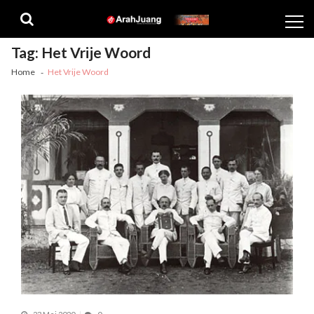
Skip
Skip
to
to
navigation
content
Tag:
Het Vrije Woord
Home
Het Vrije Woord