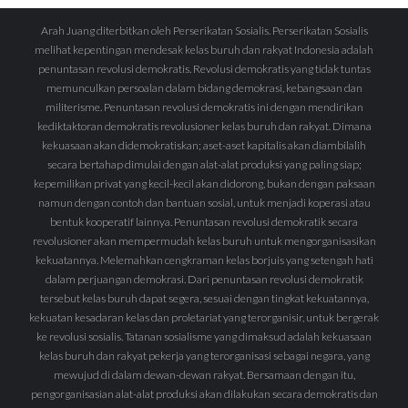
Arah Juang diterbitkan oleh Perserikatan Sosialis. Perserikatan Sosialis
melihat kepentingan mendesak kelas buruh dan rakyat Indonesia adalah
penuntasan revolusi demokratis. Revolusi demokratis yang tidak tuntas
memunculkan persoalan dalam bidang demokrasi, kebangsaan dan
militerisme. Penuntasan revolusi demokratis ini dengan mendirikan
kediktaktoran demokratis revolusioner kelas buruh dan rakyat. Dimana
kekuasaan akan didemokratiskan; aset-aset kapitalis akan diambilalih
secara bertahap dimulai dengan alat-alat produksi yang paling siap;
kepemilikan privat yang kecil-kecil akan didorong, bukan dengan paksaan
namun dengan contoh dan bantuan sosial, untuk menjadi koperasi atau
bentuk kooperatif lainnya. Penuntasan revolusi demokratik secara
revolusioner akan mempermudah kelas buruh untuk mengorganisasikan
kekuatannya. Melemahkan cengkraman kelas borjuis yang setengah hati
dalam perjuangan demokrasi. Dari penuntasan revolusi demokratik
tersebut kelas buruh dapat segera, sesuai dengan tingkat kekuatannya,
kekuatan kesadaran kelas dan proletariat yang terorganisir, untuk bergerak
ke revolusi sosialis. Tatanan sosialisme yang dimaksud adalah kekuasaan
kelas buruh dan rakyat pekerja yang terorganisasi sebagai negara, yang
mewujud di dalam dewan-dewan rakyat. Bersamaan dengan itu,
pengorganisasian alat-alat produksi akan dilakukan secara demokratis dan