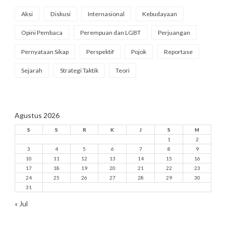
Aksi
Diskusi
Internasional
Kebudayaan
Opini Pembaca
Perempuan dan LGBT
Perjuangan
Pernyataan Sikap
Perspektif
Pojok
Reportase
Sejarah
Strategi Taktik
Teori
Agustus 2026
S
S
R
K
J
S
M
1
2
3
4
5
6
7
8
9
10
11
12
13
14
15
16
17
18
19
20
21
22
23
24
25
26
27
28
29
30
31
« Jul