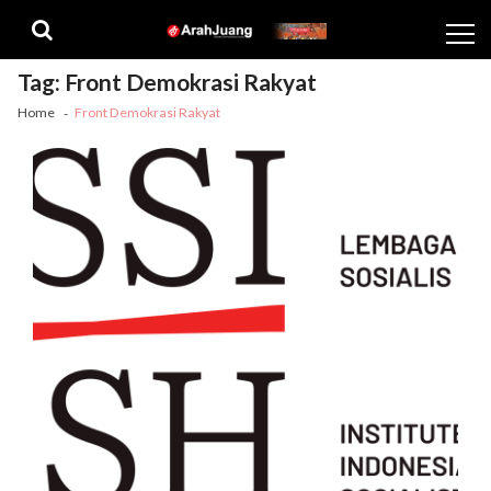
Skip
Skip
to
to
navigation
content
Tag:
Front Demokrasi Rakyat
Home
Front Demokrasi Rakyat