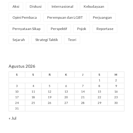
Aksi
Diskusi
Internasional
Kebudayaan
Opini Pembaca
Perempuan dan LGBT
Perjuangan
Pernyataan Sikap
Perspektif
Pojok
Reportase
Sejarah
Strategi Taktik
Teori
Agustus 2026
S
S
R
K
J
S
M
1
2
3
4
5
6
7
8
9
10
11
12
13
14
15
16
17
18
19
20
21
22
23
24
25
26
27
28
29
30
31
« Jul