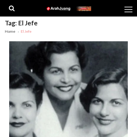
Skip
Skip
to
to
navigation
content
Tag:
El Jefe
Home
El Jefe