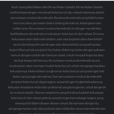
Arah Juang diterbitkan oleh Perserikatan Sosialis. Perserikatan Sosialis
melihat kepentingan mendesak kelas buruh dan rakyat Indonesia adalah
penuntasan revolusi demokratis. Revolusi demokratis yang tidak tuntas
memunculkan persoalan dalam bidang demokrasi, kebangsaan dan
militerisme. Penuntasan revolusi demokratis ini dengan mendirikan
kediktaktoran demokratis revolusioner kelas buruh dan rakyat. Dimana
kekuasaan akan didemokratiskan; aset-aset kapitalis akan diambilalih
secara bertahap dimulai dengan alat-alat produksi yang paling siap;
kepemilikan privat yang kecil-kecil akan didorong, bukan dengan paksaan
namun dengan contoh dan bantuan sosial, untuk menjadi koperasi atau
bentuk kooperatif lainnya. Penuntasan revolusi demokratik secara
revolusioner akan mempermudah kelas buruh untuk mengorganisasikan
kekuatannya. Melemahkan cengkraman kelas borjuis yang setengah hati
dalam perjuangan demokrasi. Dari penuntasan revolusi demokratik
tersebut kelas buruh dapat segera, sesuai dengan tingkat kekuatannya,
kekuatan kesadaran kelas dan proletariat yang terorganisir, untuk bergerak
ke revolusi sosialis. Tatanan sosialisme yang dimaksud adalah kekuasaan
kelas buruh dan rakyat pekerja yang terorganisasi sebagai negara, yang
mewujud di dalam dewan-dewan rakyat. Bersamaan dengan itu,
pengorganisasian alat-alat produksi akan dilakukan secara demokratis dan
terencana, demi mewujudkan masyarakat tanpa kelas dan