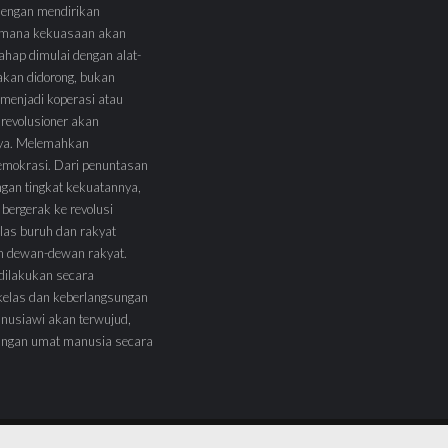
 dengan mendirikan
 Dimana kekuasaan akan
tahap dimulai dengan alat-
l akan didorong, bukan
menjadi koperasi atau
 revolusioner akan
ya. Melemahkan
demokrasi. Dari penuntasan
ngan tingkat kekuatannya,
 bergerak ke revolusi
las buruh dan rakyat
am dewan-dewan rakyat.
 dilakukan secara
kelas dan keberlangsungan
nusiawi akan terwujud,
angan umat manusia secara
Mari Bergabung
Menja