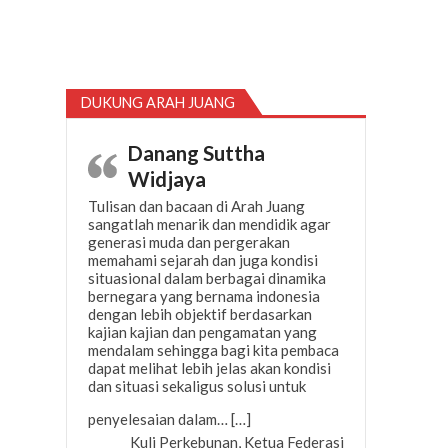
DUKUNG ARAH JUANG
Danang Suttha
Widjaya
Tulisan dan bacaan di Arah Juang
sangatlah menarik dan mendidik agar
generasi muda dan pergerakan
memahami sejarah dan juga kondisi
situasional dalam berbagai dinamika
bernegara yang bernama indonesia
dengan lebih objektif berdasarkan
kajian kajian dan pengamatan yang
mendalam sehingga bagi kita pembaca
dapat melihat lebih jelas akan kondisi
dan situasi sekaligus solusi untuk
“Danang Suttha Widjaya”
penyelesaian dalam…
[…]
Kuli Perkebunan, Ketua Federasi