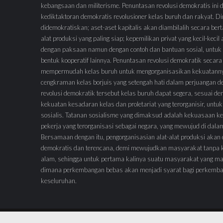
kebangsaan dan militerisme. Penuntasan revolusi demokratis ini
kediktaktoran demokratis revolusioner kelas buruh dan rakyat.
didemokratiskan; aset-aset kapitalis akan diambilalih secara ber
alat produksi yang paling siap; kepemilikan privat yang kecil-keci
dengan paksaan namun dengan contoh dan bantuan sosial, untuk 
bentuk kooperatif lainnya. Penuntasan revolusi demokratik secara
mempermudah kelas buruh untuk mengorganisasikan kekuatann
cengkraman kelas borjuis yang setengah hati dalam perjuangan 
revolusi demokratik tersebut kelas buruh dapat segera, sesuai de
kekuatan kesadaran kelas dan proletariat yang terorganisir, untuk
sosialis. Tatanan sosialisme yang dimaksud adalah kekuasaan ke
pekerja yang terorganisasi sebagai negara, yang mewujud di dal
Bersamaan dengan itu, pengorganisasian alat-alat produksi akan
demokratis dan terencana, demi mewujudkan masyarakat tanpa 
alam, sehingga untuk pertama kalinya suatu masyarakat yang ma
dimana perkembangan bebas akan menjadi syarat bagi perkemb
keseluruhan.
© 2023 | WordPress Theme :
VMagazine Lite