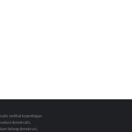
sialis melihat kepentingan
volusi demokratis.
alam bidang demokrasi,