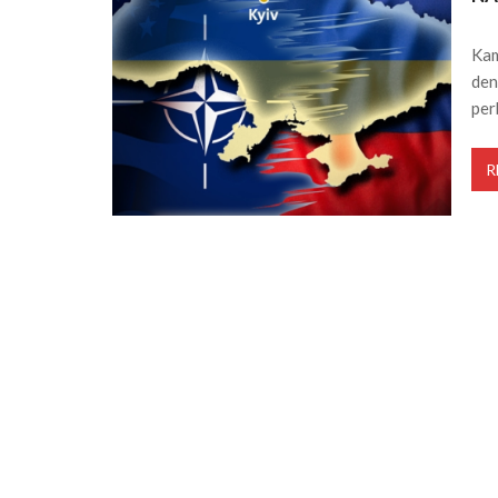
Kam
den
per
R