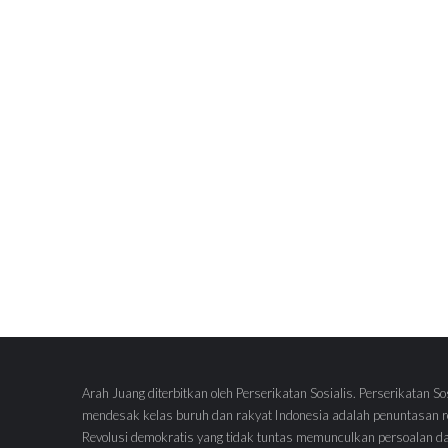
Arah Juang diterbitkan oleh Perserikatan Sosialis. Perserikatan So
mendesak kelas buruh dan rakyat Indonesia adalah penuntasan re
Revolusi demokratis yang tidak tuntas memunculkan persoalan d