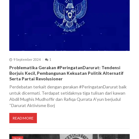
9 September 2024
1
Problematika Gerakan #PeringatanDarurat: Tendensi
Borjuis Kecil, Pembangunan Kekuatan Politik Alternatif
Serta Partai Revolusioner
Perdebatan terkait dengan gerakan #PeringatanDarurat baik
untuk dicermati. Terdapat setidaknya tiga tulisan dari kawan
Abdil Mughis Mudhoffir dan Rafiqa Qurrata A'yun berjudul
“Darurat Aktivisme Borj
READ MORE
TEORI