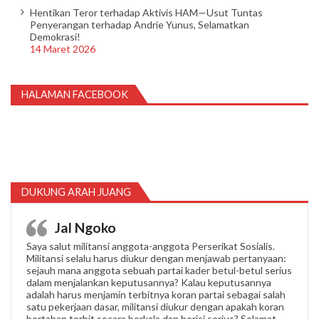
Hentikan Teror terhadap Aktivis HAM—Usut Tuntas
Penyerangan terhadap Andrie Yunus, Selamatkan
Demokrasi!
14 Maret 2026
HALAMAN FACEBOOK
DUKUNG ARAH JUANG
Jal Ngoko
Saya salut militansi anggota-anggota Perserikat Sosialis.
Militansi selalu harus diukur dengan menjawab pertanyaan:
sejauh mana anggota sebuah partai kader betul-betul serius
dalam menjalankan keputusannya? Kalau keputusannya
adalah harus menjamin terbitnya koran partai sebagai salah
satu pekerjaan dasar, militansi diukur dengan apakah koran
bertahan terbit secara berkala dan berisi serius? Selamat