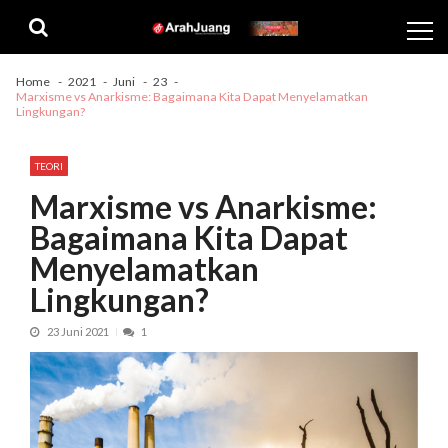
Skip
Skip
to
to
navigation
content
Home
2021
Juni
23
Marxisme vs Anarkisme: Bagaimana Kita Dapat Menyelamatkan
Lingkungan?
TEORI
Marxisme vs Anarkisme:
Bagaimana Kita Dapat
Menyelamatkan
Lingkungan?
23 Juni 2021
1