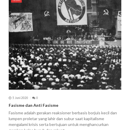
5 Juni 2020
0
Fasisme dan Anti Fasisme
Fasisme adalah gerakan reaksioner berbasis borjuis kecil dan
lumpen proletar yang lahir dan subur saat kapitalisme
mengalami krisis serta bertujuan untuk menghancurkan