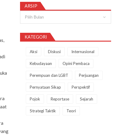
ARSIP
Arsip
KATEGORI
as,
Aksi
Diskusi
Internasional
adi
Kebudayaan
Opini Pembaca
buka
Perempuan dan LGBT
Perjuangan
Pernyataan Sikap
Perspektif
ara
Pojok
Reportase
Sejarah
saat
Strategi Taktik
Teori
ra
 yang