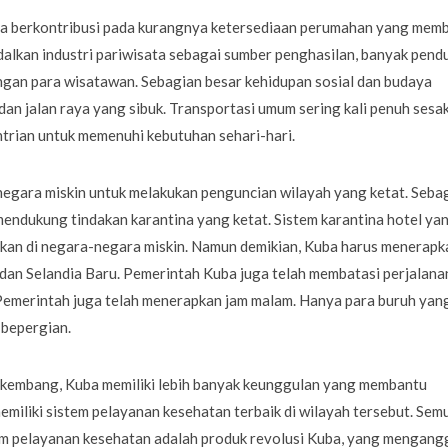
uba berkontribusi pada kurangnya ketersediaan perumahan yang mem
dalkan industri pariwisata sebagai sumber penghasilan, banyak pend
dengan para wisatawan. Sebagian besar kehidupan sosial dan budaya
dan jalan raya yang sibuk. Transportasi umum sering kali penuh sesak
antrian untuk memenuhi kebutuhan sehari-hari.
-negara miskin untuk melakukan penguncian wilayah yang ketat. Seba
endukung tindakan karantina yang ketat. Sistem karantina hotel ya
apkan di negara-negara miskin. Namun demikian, Kuba harus menerapk
 dan Selandia Baru. Pemerintah Kuba juga telah membatasi perjalana
Pemerintah juga telah menerapkan jam malam. Hanya para buruh yan
 bepergian.
rkembang, Kuba memiliki lebih banyak keunggulan yang membantu
iliki sistem pelayanan kesehatan terbaik di wilayah tersebut. Sem
tem pelayanan kesehatan adalah produk revolusi Kuba, yang mengang