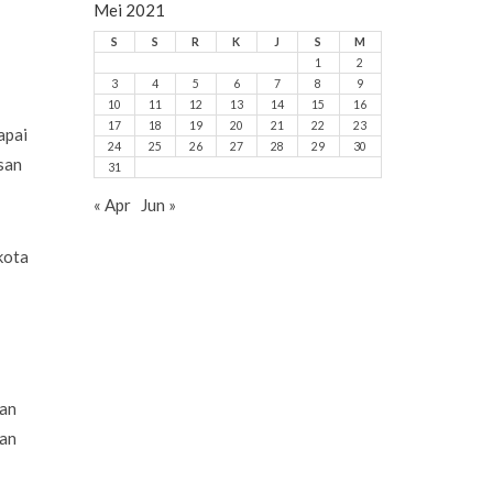
Mei 2021
S
S
R
K
J
S
M
1
2
3
4
5
6
7
8
9
10
11
12
13
14
15
16
17
18
19
20
21
22
23
apai
24
25
26
27
28
29
30
san
31
« Apr
Jun »
kota
lan
lan