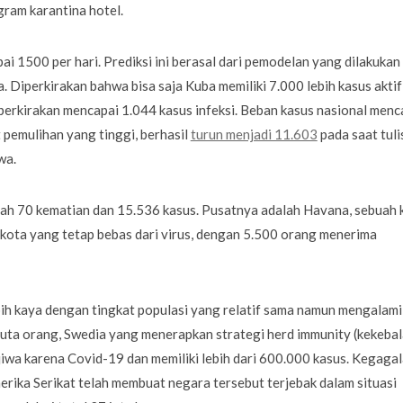
ram karantina hotel.
ai 1500 per hari. Prediksi ini berasal dari pemodelan yang dilakukan
Diperkirakan bahwa bisa saja Kuba memiliki 7.000 lebih kasus aktif
iperkirakan mencapai 1.044 kasus infeksi. Beban kasus nasional menc
 pemulihan yang tinggi, berhasil
turun menjadi 11.603
pada saat tuli
wa.
lah 70 kematian dan 15.536 kasus. Pusatnya adalah Havana, sebuah 
 kota yang tetap bebas dari virus, dengan 5.500 orang menerima
ih kaya dengan tingkat populasi yang relatif sama namun mengalami
 juta orang, Swedia yang menerapkan strategi
herd immunity
(kekeba
 jiwa karena Covid-19 dan memiliki lebih dari 600.000 kasus. Kegaga
ika Serikat telah membuat negara tersebut terjebak dalam situasi