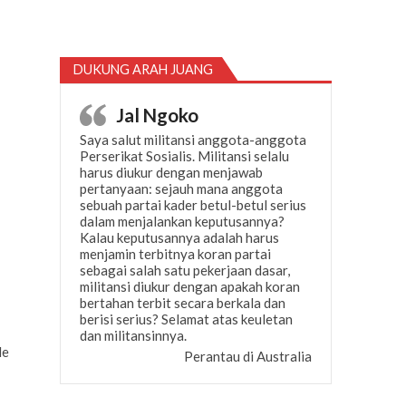
DUKUNG ARAH JUANG
Jal Ngoko
Saya salut militansi anggota-anggota
Perserikat Sosialis. Militansi selalu
harus diukur dengan menjawab
pertanyaan: sejauh mana anggota
sebuah partai kader betul-betul serius
dalam menjalankan keputusannya?
Kalau keputusannya adalah harus
menjamin terbitnya koran partai
sebagai salah satu pekerjaan dasar,
militansi diukur dengan apakah koran
bertahan terbit secara berkala dan
berisi serius? Selamat atas keuletan
dan militansinnya.
de
Perantau di Australia