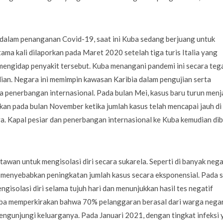
dalam penanganan Covid-19, saat ini Kuba sedang berjuang untuk
ama kali dilaporkan pada Maret 2020 setelah tiga turis Italia yang
mengidap penyakit tersebut. Kuba menangani pandemi ini secara teg
an. Negara ini memimpin kawasan Karibia dalam pengujian serta
penerbangan internasional. Pada bulan Mei, kasus baru turun menj
kan pada bulan November ketika jumlah kasus telah mencapai jauh di
a. Kapal pesiar dan penerbangan internasional ke Kuba kemudian di
wan untuk mengisolasi diri secara sukarela. Seperti di banyak neg
n menyebabkan peningkatan jumlah kasus secara eksponensial. Pada 
gisolasi diri selama tujuh hari dan menunjukkan hasil tes negatif
ba memperkirakan bahwa 70% pelanggaran berasal dari warga nega
mengunjungi keluarganya. Pada Januari 2021, dengan tingkat infeksi