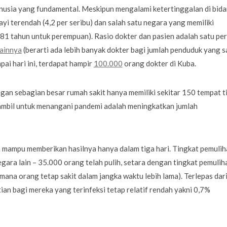
usia yang fundamental. Meskipun mengalami ketertinggalan di bid
yi terendah (4,2 per seribu) dan salah satu negara yang memiliki
n 81 tahun untuk perempuan). Rasio dokter dan pasien adalah satu per
lainnya
(berarti ada lebih banyak dokter bagi jumlah penduduk yang 
pai hari ini, terdapat hampir
100.000
orang dokter di Kuba.
engan sebagian besar rumah sakit hanya memiliki sekitar 150 tempat ti
ambil untuk menangani pandemi adalah meningkatkan jumlah
n mampu memberikan hasilnya hanya dalam tiga hari. Tingkat pemuli
gara lain – 35.000 orang telah pulih, setara dengan tingkat pemulih
mana orang tetap sakit dalam jangka waktu lebih lama). Terlepas dar
ian bagi mereka yang terinfeksi tetap relatif rendah yakni 0,7%