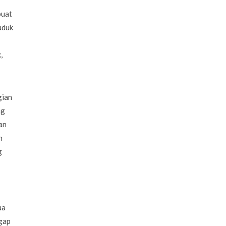
buat
uduk
,
gian
ng
an
n
g
ua
gap