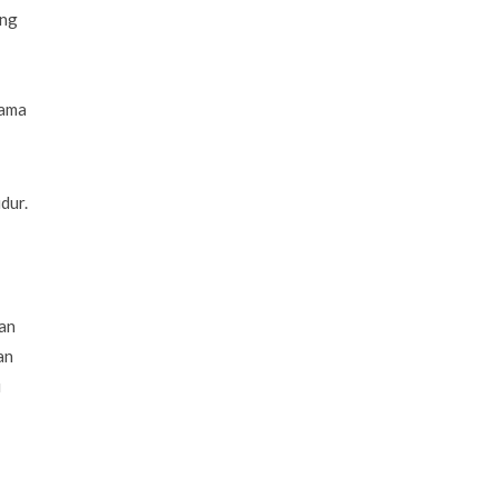
ang
sama
dur.
han
an
i