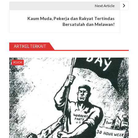
v
Next Article
i
Kaum Muda, Pekerja dan Rakyat Tertindas
g
Bersatulah dan Melawan!
a
s
ARTIKEL TERKAIT
i
POJOK
p
o
s