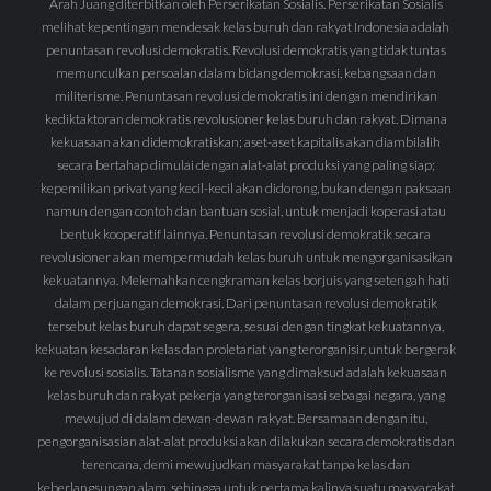
Arah Juang diterbitkan oleh Perserikatan Sosialis. Perserikatan Sosialis
melihat kepentingan mendesak kelas buruh dan rakyat Indonesia adalah
penuntasan revolusi demokratis. Revolusi demokratis yang tidak tuntas
memunculkan persoalan dalam bidang demokrasi, kebangsaan dan
militerisme. Penuntasan revolusi demokratis ini dengan mendirikan
kediktaktoran demokratis revolusioner kelas buruh dan rakyat. Dimana
kekuasaan akan didemokratiskan; aset-aset kapitalis akan diambilalih
secara bertahap dimulai dengan alat-alat produksi yang paling siap;
kepemilikan privat yang kecil-kecil akan didorong, bukan dengan paksaan
namun dengan contoh dan bantuan sosial, untuk menjadi koperasi atau
bentuk kooperatif lainnya. Penuntasan revolusi demokratik secara
revolusioner akan mempermudah kelas buruh untuk mengorganisasikan
kekuatannya. Melemahkan cengkraman kelas borjuis yang setengah hati
dalam perjuangan demokrasi. Dari penuntasan revolusi demokratik
tersebut kelas buruh dapat segera, sesuai dengan tingkat kekuatannya,
kekuatan kesadaran kelas dan proletariat yang terorganisir, untuk bergerak
ke revolusi sosialis. Tatanan sosialisme yang dimaksud adalah kekuasaan
kelas buruh dan rakyat pekerja yang terorganisasi sebagai negara, yang
mewujud di dalam dewan-dewan rakyat. Bersamaan dengan itu,
pengorganisasian alat-alat produksi akan dilakukan secara demokratis dan
terencana, demi mewujudkan masyarakat tanpa kelas dan
keberlangsungan alam, sehingga untuk pertama kalinya suatu masyarakat