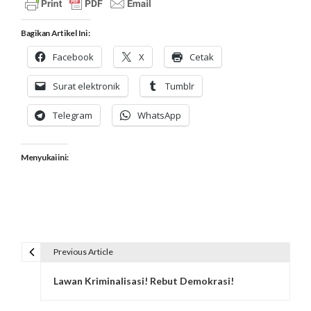
Bagikan Artikel Ini :
Facebook
X
Cetak
Surat elektronik
Tumblr
Telegram
WhatsApp
Menyukai ini:
Previous Article
N
Lawan Kriminalisasi! Rebut Demokrasi!
a