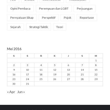
Opini Pembaca
Perempuan dan LGBT
Perjuangan
Pernyataan Sikap
Perspektif
Pojok
Reportase
Sejarah
Strategi Taktik
Teori
Mei 2016
S
S
R
K
J
S
M
1
2
3
4
5
6
7
8
9
10
11
12
13
14
15
16
17
18
19
20
21
22
23
24
25
26
27
28
29
30
31
« Apr
Jun »