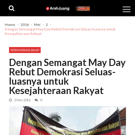
Skip
Skip
to
to
navigation
content
Home
2016
Mei
2
Dengan Semangat May Day Rebut Demokrasi Seluas-luasnya untuk
Kesejahteraan Rakyat
PERNYATAAN SIKAP
Dengan Semangat May Day
Rebut Demokrasi Seluas-
luasnya untuk
Kesejahteraan Rakyat
2 Mei 2016
0