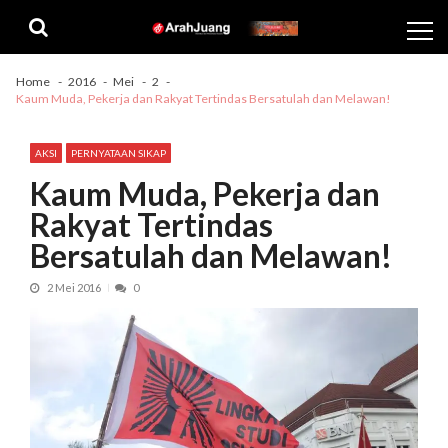
Skip
Skip
to
to
navigation
content
Home
2016
Mei
2
Kaum Muda, Pekerja dan Rakyat Tertindas Bersatulah dan Melawan!
AKSI
PERNYATAAN SIKAP
Kaum Muda, Pekerja dan
Rakyat Tertindas
Bersatulah dan Melawan!
2 Mei 2016
0