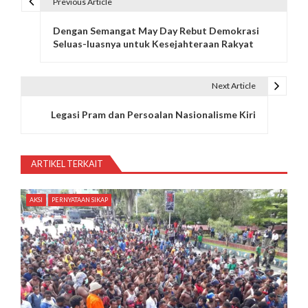
Previous Article
N
Dengan Semangat May Day Rebut Demokrasi
a
Seluas-luasnya untuk Kesejahteraan Rakyat
v
i
Next Article
g
Legasi Pram dan Persoalan Nasionalisme Kiri
a
s
ARTIKEL TERKAIT
i
AKSI
PERNYATAAN SIKAP
p
o
s