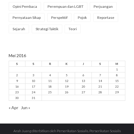
Opini Pembaca
Perempuan dan LGBT
Perjuangan
Pernyataan Sikap
Perspektif
Pojok
Reportase
Sejarah
Strategi Taktik
Teori
Mei 2016
S
S
R
K
J
S
M
1
2
3
4
5
6
7
8
9
10
11
12
13
14
15
16
17
18
19
20
21
22
23
24
25
26
27
28
29
30
31
« Apr
Jun »
Arah Juang diterbitkan oleh Perserikatan Sosialis. Perserikatan Sosialis