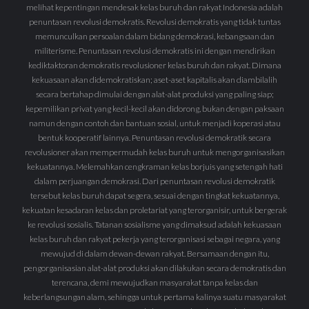
melihat kepentingan mendesak kelas buruh dan rakyat Indonesia adalah
penuntasan revolusi demokratis. Revolusi demokratis yang tidak tuntas
memunculkan persoalan dalam bidang demokrasi, kebangsaan dan
militerisme. Penuntasan revolusi demokratis ini dengan mendirikan
kediktaktoran demokratis revolusioner kelas buruh dan rakyat. Dimana
kekuasaan akan didemokratiskan; aset-aset kapitalis akan diambilalih
secara bertahap dimulai dengan alat-alat produksi yang paling siap;
kepemilikan privat yang kecil-kecil akan didorong, bukan dengan paksaan
namun dengan contoh dan bantuan sosial, untuk menjadi koperasi atau
bentuk kooperatif lainnya. Penuntasan revolusi demokratik secara
revolusioner akan mempermudah kelas buruh untuk mengorganisasikan
kekuatannya. Melemahkan cengkraman kelas borjuis yang setengah hati
dalam perjuangan demokrasi. Dari penuntasan revolusi demokratik
tersebut kelas buruh dapat segera, sesuai dengan tingkat kekuatannya,
kekuatan kesadaran kelas dan proletariat yang terorganisir, untuk bergerak
ke revolusi sosialis. Tatanan sosialisme yang dimaksud adalah kekuasaan
kelas buruh dan rakyat pekerja yang terorganisasi sebagai negara, yang
mewujud di dalam dewan-dewan rakyat. Bersamaan dengan itu,
pengorganisasian alat-alat produksi akan dilakukan secara demokratis dan
terencana, demi mewujudkan masyarakat tanpa kelas dan
keberlangsungan alam, sehingga untuk pertama kalinya suatu masyarakat