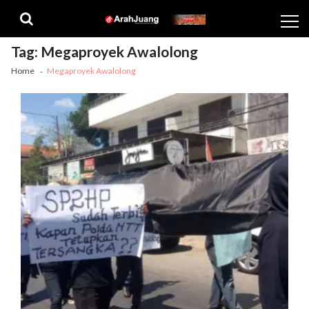
Skip
Skip
to
to
navigation
content
Tag:
Megaproyek Awalolong
Home
Megaproyek Awalolong