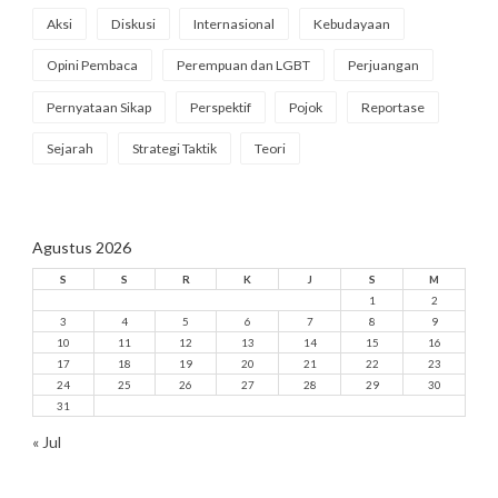
Aksi
Diskusi
Internasional
Kebudayaan
Opini Pembaca
Perempuan dan LGBT
Perjuangan
Pernyataan Sikap
Perspektif
Pojok
Reportase
Sejarah
Strategi Taktik
Teori
Agustus 2026
S
S
R
K
J
S
M
1
2
3
4
5
6
7
8
9
10
11
12
13
14
15
16
17
18
19
20
21
22
23
24
25
26
27
28
29
30
31
« Jul