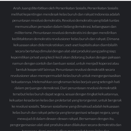
Arah Juang diterbitkan oleh Perserikatan Sosialis. Perserikatan Sosialis
melihat kepentingan mendesak kelas buruh dan rakyat Indonesia adalah
penuntasan revolusi demokratis. Revolusi demokratis yang tidak tuntas
memunculkan persoalan dalam bidang demokrasi, kebangsaan dan
militerisme. Penuntasan revolusi demokratis ini dengan mendirikan
kediktaktoran demokratis revolusioner kelas buruh dan rakyat. Dimana
kekuasaan akan didemokratiskan; aset-aset kapitalis akan diambilalih
secara bertahap dimulai dengan alat-alat produksi yang paling siap;
kepemilikan privat yang kecil-kecil akan didorong, bukan dengan paksaan
namun dengan contoh dan bantuan sosial, untuk menjadi koperasi atau
bentuk kooperatif lainnya. Penuntasan revolusi demokratik secara
revolusioner akan mempermudah kelas buruh untuk mengorganisasikan
kekuatannya. Melemahkan cengkraman kelas borjuis yang setengah hati
dalam perjuangan demokrasi. Dari penuntasan revolusi demokratik
tersebut kelas buruh dapat segera, sesuai dengan tingkat kekuatannya,
kekuatan kesadaran kelas dan proletariat yang terorganisir, untuk bergerak
ke revolusi sosialis. Tatanan sosialisme yang dimaksud adalah kekuasaan
kelas buruh dan rakyat pekerja yang terorganisasi sebagai negara, yang
mewujud di dalam dewan-dewan rakyat. Bersamaan dengan itu,
pengorganisasian alat-alat produksi akan dilakukan secara demokratis dan
terencana, demi mewujudkan masyarakat tanpa kelas dan