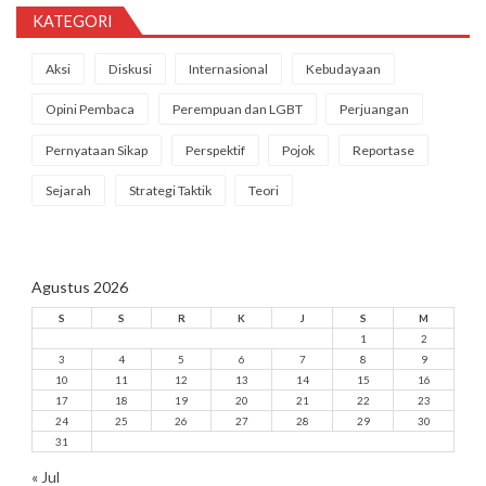
KATEGORI
Aksi
Diskusi
Internasional
Kebudayaan
Opini Pembaca
Perempuan dan LGBT
Perjuangan
Pernyataan Sikap
Perspektif
Pojok
Reportase
Sejarah
Strategi Taktik
Teori
Agustus 2026
S
S
R
K
J
S
M
1
2
3
4
5
6
7
8
9
10
11
12
13
14
15
16
17
18
19
20
21
22
23
24
25
26
27
28
29
30
31
« Jul