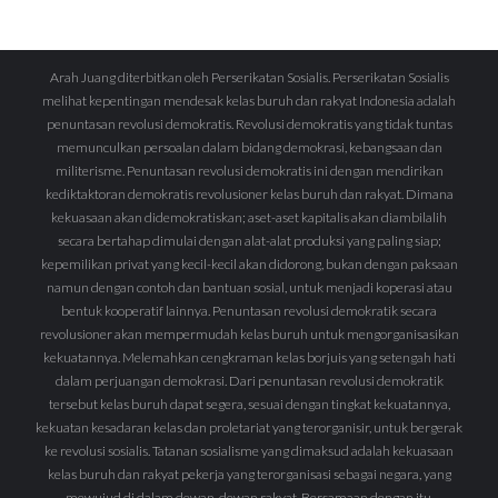
Arah Juang diterbitkan oleh Perserikatan Sosialis. Perserikatan Sosialis
melihat kepentingan mendesak kelas buruh dan rakyat Indonesia adalah
penuntasan revolusi demokratis. Revolusi demokratis yang tidak tuntas
memunculkan persoalan dalam bidang demokrasi, kebangsaan dan
militerisme. Penuntasan revolusi demokratis ini dengan mendirikan
kediktaktoran demokratis revolusioner kelas buruh dan rakyat. Dimana
kekuasaan akan didemokratiskan; aset-aset kapitalis akan diambilalih
secara bertahap dimulai dengan alat-alat produksi yang paling siap;
kepemilikan privat yang kecil-kecil akan didorong, bukan dengan paksaan
namun dengan contoh dan bantuan sosial, untuk menjadi koperasi atau
bentuk kooperatif lainnya. Penuntasan revolusi demokratik secara
revolusioner akan mempermudah kelas buruh untuk mengorganisasikan
kekuatannya. Melemahkan cengkraman kelas borjuis yang setengah hati
dalam perjuangan demokrasi. Dari penuntasan revolusi demokratik
tersebut kelas buruh dapat segera, sesuai dengan tingkat kekuatannya,
kekuatan kesadaran kelas dan proletariat yang terorganisir, untuk bergerak
ke revolusi sosialis. Tatanan sosialisme yang dimaksud adalah kekuasaan
kelas buruh dan rakyat pekerja yang terorganisasi sebagai negara, yang
mewujud di dalam dewan-dewan rakyat. Bersamaan dengan itu,