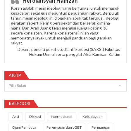
Herdiansyah Hamzah
Koran adalah mesin ideologi yang berfungsi untuk memasok
kesadaran sekaligus menuntun perjuangan rakyat. Berpuluh
tahun mesin ideologi ini dibiarkan lapuk tak terurus. Ideologi
gerakan seperti kering perspektif dan berserak dimana-
mana. Dan Arah Juang telah mengisi ruang kosong itu
secara konsisten. Karena konsistensi inilah yang
membuatnya layak untuk menjadi panduan bagi gerakan
rakyat.
Dosen, peneliti pusat studi anti korupsi (SAKSI) Fakultas
Hukum Unmul serta penggiat Aksi Kamisan Kaltim
ARSIP
Arsip
KATEGORI
Aksi
Diskusi
Internasional
Kebudayaan
Opini Pembaca
Perempuan dan LGBT
Perjuangan