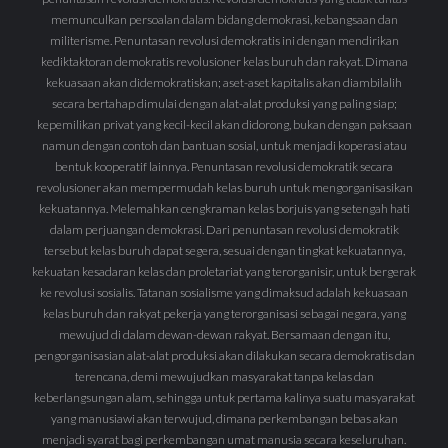
memunculkan persoalan dalam bidang demokrasi, kebangsaan dan
militerisme. Penuntasan revolusi demokratis ini dengan mendirikan
kediktaktoran demokratis revolusioner kelas buruh dan rakyat. Dimana
kekuasaan akan didemokratiskan; aset-aset kapitalis akan diambilalih
secara bertahap dimulai dengan alat-alat produksi yang paling siap;
kepemilikan privat yang kecil-kecil akan didorong, bukan dengan paksaan
namun dengan contoh dan bantuan sosial, untuk menjadi koperasi atau
bentuk kooperatif lainnya. Penuntasan revolusi demokratik secara
revolusioner akan mempermudah kelas buruh untuk mengorganisasikan
kekuatannya. Melemahkan cengkraman kelas borjuis yang setengah hati
dalam perjuangan demokrasi. Dari penuntasan revolusi demokratik
tersebut kelas buruh dapat segera, sesuai dengan tingkat kekuatannya,
kekuatan kesadaran kelas dan proletariat yang terorganisir, untuk bergerak
ke revolusi sosialis. Tatanan sosialisme yang dimaksud adalah kekuasaan
kelas buruh dan rakyat pekerja yang terorganisasi sebagai negara, yang
mewujud di dalam dewan-dewan rakyat. Bersamaan dengan itu,
pengorganisasian alat-alat produksi akan dilakukan secara demokratis dan
terencana, demi mewujudkan masyarakat tanpa kelas dan
keberlangsungan alam, sehingga untuk pertama kalinya suatu masyarakat
yang manusiawi akan terwujud, dimana perkembangan bebas akan
menjadi syarat bagi perkembangan umat manusia secara keseluruhan.