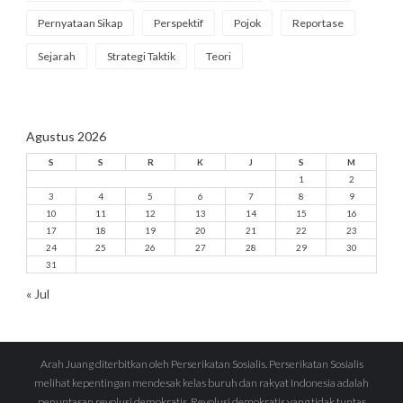
Pernyataan Sikap
Perspektif
Pojok
Reportase
Sejarah
Strategi Taktik
Teori
Agustus 2026
S
S
R
K
J
S
M
1
2
3
4
5
6
7
8
9
10
11
12
13
14
15
16
17
18
19
20
21
22
23
24
25
26
27
28
29
30
31
« Jul
Arah Juang diterbitkan oleh Perserikatan Sosialis. Perserikatan Sosialis
melihat kepentingan mendesak kelas buruh dan rakyat Indonesia adalah
penuntasan revolusi demokratis. Revolusi demokratis yang tidak tuntas