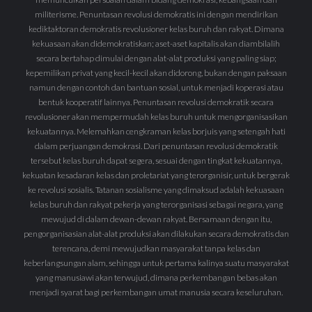
militerisme. Penuntasan revolusi demokratis ini dengan mendirikan
kediktaktoran demokratis revolusioner kelas buruh dan rakyat. Dimana
kekuasaan akan didemokratiskan; aset-aset kapitalis akan diambilalih
secara bertahap dimulai dengan alat-alat produksi yang paling siap;
kepemilikan privat yang kecil-kecil akan didorong, bukan dengan paksaan
namun dengan contoh dan bantuan sosial, untuk menjadi koperasi atau
bentuk kooperatif lainnya. Penuntasan revolusi demokratik secara
revolusioner akan mempermudah kelas buruh untuk mengorganisasikan
kekuatannya. Melemahkan cengkraman kelas borjuis yang setengah hati
dalam perjuangan demokrasi. Dari penuntasan revolusi demokratik
tersebut kelas buruh dapat segera, sesuai dengan tingkat kekuatannya,
kekuatan kesadaran kelas dan proletariat yang terorganisir, untuk bergerak
ke revolusi sosialis. Tatanan sosialisme yang dimaksud adalah kekuasaan
kelas buruh dan rakyat pekerja yang terorganisasi sebagai negara, yang
mewujud di dalam dewan-dewan rakyat. Bersamaan dengan itu,
pengorganisasian alat-alat produksi akan dilakukan secara demokratis dan
terencana, demi mewujudkan masyarakat tanpa kelas dan
keberlangsungan alam, sehingga untuk pertama kalinya suatu masyarakat
yang manusiawi akan terwujud, dimana perkembangan bebas akan
menjadi syarat bagi perkembangan umat manusia secara keseluruhan.