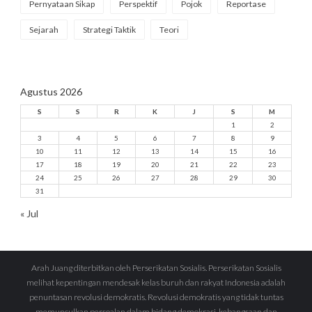
Pernyataan Sikap
Perspektif
Pojok
Reportase
Sejarah
Strategi Taktik
Teori
Agustus 2026
S
S
R
K
J
S
M
1
2
3
4
5
6
7
8
9
10
11
12
13
14
15
16
17
18
19
20
21
22
23
24
25
26
27
28
29
30
31
« Jul
Arah Juang diterbitkan oleh Perserikatan Sosialis. Perserikatan Sosialis
melihat kepentingan mendesak kelas buruh dan rakyat Indonesia adalah
penuntasan revolusi demokratis. Revolusi demokratis yang tidak tuntas
memunculkan persoalan dalam bidang demokrasi, kebangsaan dan