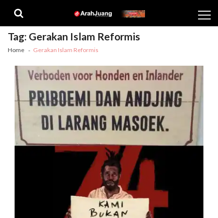
Skip
Skip
to
to
navigation
content
Tag:
Gerakan Islam Reformis
Home
Gerakan Islam Reformis