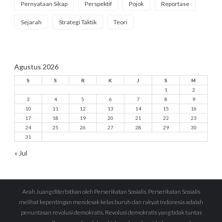
Pernyataan Sikap
Perspektif
Pojok
Reportase
Sejarah
Strategi Taktik
Teori
Agustus 2026
S
S
R
K
J
S
M
1
2
3
4
5
6
7
8
9
10
11
12
13
14
15
16
17
18
19
20
21
22
23
24
25
26
27
28
29
30
31
« Jul
Arah Juang diterbitkan oleh Perserikatan Sosialis. Perserikatan Sosialis
melihat kepentingan mendesak kelas buruh dan rakyat Indonesia adalah
penuntasan revolusi demokratis. Revolusi demokratis yang tidak tuntas