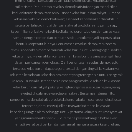
memunculkan persoalan dalam bidang demokrasi, kebangsaan dan
militerisme. Penuntasan revolusi demokratis ini dengan mendirikan
kediktaktoran demokratis revolusioner kelas buruh dan rakyat. Dimana
kekuasaan akan didemokratiskan; aset-aset kapitalis akan diambilalih
secara bertahap dimulai dengan alat-alat produksi yang paling siap;
kepemilikan privat yang kecil-kecil akan didorong, bukan dengan paksaan
namun dengan contoh dan bantuan sosial, untuk menjadi koperasi atau
bentuk kooperatif lainnya. Penuntasan revolusi demokratik secara
revolusioner akan mempermudah kelas buruh untuk mengorganisasikan
kekuatannya. Melemahkan cengkraman kelas borjuis yang setengah hati
dalam perjuangan demokrasi. Dari penuntasan revolusi demokratik
tersebut kelas buruh dapat segera, sesuai dengan tingkat kekuatannya,
kekuatan kesadaran kelas dan proletariat yang terorganisir, untuk bergerak
ke revolusi sosialis. Tatanan sosialisme yang dimaksud adalah kekuasaan
kelas buruh dan rakyat pekerja yang terorganisasi sebagai negara, yang
mewujud di dalam dewan-dewan rakyat. Bersamaan dengan itu,
pengorganisasian alat-alat produksi akan dilakukan secara demokratis dan
terencana, demi mewujudkan masyarakat tanpa kelas dan
keberlangsungan alam, sehingga untuk pertama kalinya suatu masyarakat
yang manusiawi akan terwujud, dimana perkembangan bebas akan
menjadi syarat bagi perkembangan umat manusia secara keseluruhan.