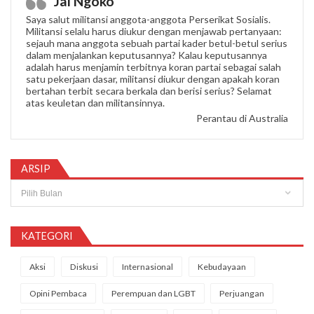
Jal Ngoko
Saya salut militansi anggota-anggota Perserikat Sosialis.
Militansi selalu harus diukur dengan menjawab pertanyaan:
sejauh mana anggota sebuah partai kader betul-betul serius
dalam menjalankan keputusannya? Kalau keputusannya
adalah harus menjamin terbitnya koran partai sebagai salah
satu pekerjaan dasar, militansi diukur dengan apakah koran
bertahan terbit secara berkala dan berisi serius? Selamat
atas keuletan dan militansinnya.
Perantau di Australia
ARSIP
Arsip
KATEGORI
Aksi
Diskusi
Internasional
Kebudayaan
Opini Pembaca
Perempuan dan LGBT
Perjuangan