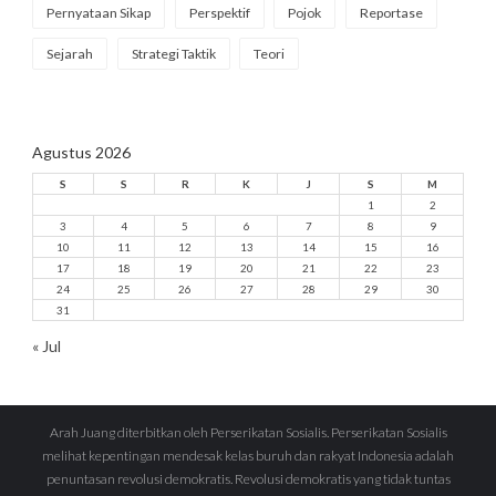
Pernyataan Sikap
Perspektif
Pojok
Reportase
Sejarah
Strategi Taktik
Teori
Agustus 2026
S
S
R
K
J
S
M
1
2
3
4
5
6
7
8
9
10
11
12
13
14
15
16
17
18
19
20
21
22
23
24
25
26
27
28
29
30
31
« Jul
Arah Juang diterbitkan oleh Perserikatan Sosialis. Perserikatan Sosialis
melihat kepentingan mendesak kelas buruh dan rakyat Indonesia adalah
penuntasan revolusi demokratis. Revolusi demokratis yang tidak tuntas