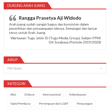
DUKUNG ARAH JUANG
Rangga Prasetya Aji Widodo
Arah juang sudah sangat bagus dan konsisten dalam
penerbitan dan penyampaian idenya. Semangat dan lancar
terus untuk Arah Juang.
Wartawan Tugu Jatim ID (Tugu Media Group), Sekjen PPMI
DK Surabaya (Periode 2019/2020)
ARSIP
Arsip
KATEGORI
Aksi
Diskusi
Internasional
Kebudayaan
Opini Pembaca
Perempuan dan LGBT
Perjuangan