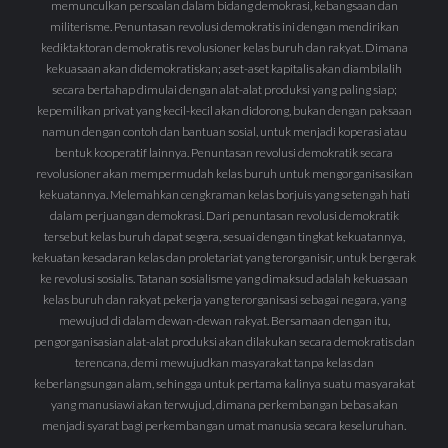
memunculkan persoalan dalam bidang demokrasi, kebangsaan dan
militerisme. Penuntasan revolusi demokratis ini dengan mendirikan
kediktaktoran demokratis revolusioner kelas buruh dan rakyat. Dimana
kekuasaan akan didemokratiskan; aset-aset kapitalis akan diambilalih
secara bertahap dimulai dengan alat-alat produksi yang paling siap;
kepemilikan privat yang kecil-kecil akan didorong, bukan dengan paksaan
namun dengan contoh dan bantuan sosial, untuk menjadi koperasi atau
bentuk kooperatif lainnya. Penuntasan revolusi demokratik secara
revolusioner akan mempermudah kelas buruh untuk mengorganisasikan
kekuatannya. Melemahkan cengkraman kelas borjuis yang setengah hati
dalam perjuangan demokrasi. Dari penuntasan revolusi demokratik
tersebut kelas buruh dapat segera, sesuai dengan tingkat kekuatannya,
kekuatan kesadaran kelas dan proletariat yang terorganisir, untuk bergerak
ke revolusi sosialis. Tatanan sosialisme yang dimaksud adalah kekuasaan
kelas buruh dan rakyat pekerja yang terorganisasi sebagai negara, yang
mewujud di dalam dewan-dewan rakyat. Bersamaan dengan itu,
pengorganisasian alat-alat produksi akan dilakukan secara demokratis dan
terencana, demi mewujudkan masyarakat tanpa kelas dan
keberlangsungan alam, sehingga untuk pertama kalinya suatu masyarakat
yang manusiawi akan terwujud, dimana perkembangan bebas akan
menjadi syarat bagi perkembangan umat manusia secara keseluruhan.