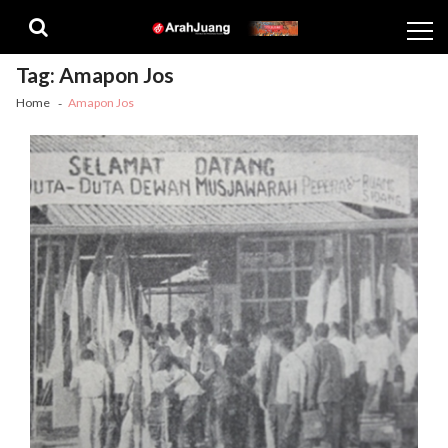
Skip
Skip
to
to
navigation
content
Tag:
Amapon Jos
Home
Amapon Jos