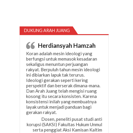
DUKUNG ARAH JUANG
Herdiansyah Hamzah
Koran adalah mesin ideologi yang
berfungsi untuk memasok kesadaran
sekaligus menuntun perjuangan
rakyat. Berpuluh tahun mesin ideologi
ini dibiarkan lapuk tak terurus.
Ideologi gerakan seperti kering
perspektif dan berserak dimana-mana.
Dan Arah Juang telah mengisi ruang
kosong itu secara konsisten. Karena
konsistensi inilah yang membuatnya
layak untuk menjadi panduan bagi
gerakan rakyat.
Dosen, peneliti pusat studi anti
korupsi (SAKSI) Fakultas Hukum Unmul
serta penggiat Aksi Kamisan Kaltim