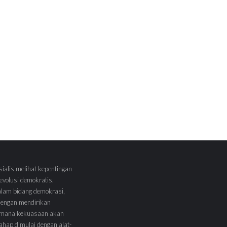
sialis melihat kepentingan
volusi demokratis.
alam bidang demokrasi,
 dengan mendirikan
 Dimana kekuasaan akan
tahap dimulai dengan alat-