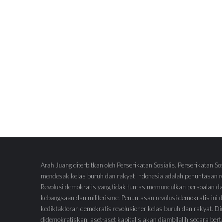
Arah Juang diterbitkan oleh Perserikatan Sosialis. Perserikatan So
mendesak kelas buruh dan rakyat Indonesia adalah penuntasan re
Revolusi demokratis yang tidak tuntas memunculkan persoalan d
kebangsaan dan militerisme. Penuntasan revolusi demokratis ini
kediktaktoran demokratis revolusioner kelas buruh dan rakyat.
didemokratiskan; aset-aset kapitalis akan diambilalih secara ber