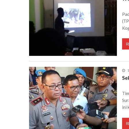
Pad
(TP
Kog
R
1
Se
Tim
Sur
ini 
R