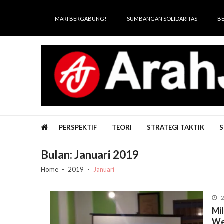
Skip
Skip
to
to
MARI BERGABUNG!
SUMBANGAN SOLIDARITAS
B
navigation
content
Arah Juang
Melipat Ganda, Membakar Tirani
PERSPEKTIF
TEORI
STRATEGI TAKTIK
S
Bulan:
Januari 2019
Home
2019
Januari
2
Mi
We