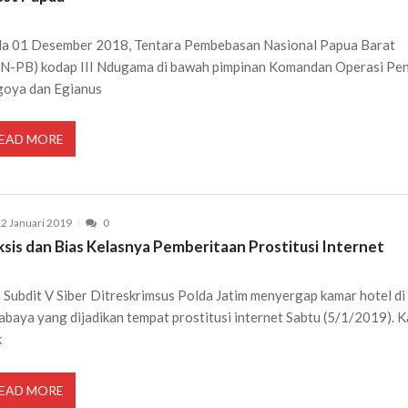
a 01 Desember 2018, Tentara Pembebasan Nasional Papua Barat
N-PB) kodap III Ndugama di bawah pimpinan Komandan Operasi Pe
oya dan Egianus
EAD MORE
2 Januari 2019
0
ksis dan Bias Kelasnya Pemberitaan Prostitusi Internet
 Subdit V Siber Ditreskrimsus Polda Jatim menyergap kamar hotel di
abaya yang dijadikan tempat prostitusi internet Sabtu (5/1/2019). 
k
EAD MORE