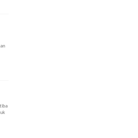
gan
tiba
suk