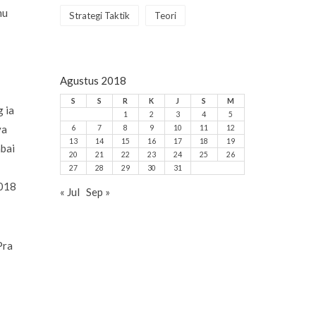
mu
Strategi Taktik
Teori
Agustus 2018
S
S
R
K
J
S
M
 ia
1
2
3
4
5
ya
6
7
8
9
10
11
12
13
14
15
16
17
18
19
abai
20
21
22
23
24
25
26
27
28
29
30
31
2018
« Jul
Sep »
Pra