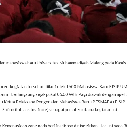
an mahasiswa baru Universitas Muhammadiyah Malang pada Kamis
er”, kegiatan tersebut diikuti oleh 1600 Mahasiswa Baru FISIP 
an ini berlangsung sejak pukul 06.00 WIB Pagi diawali dengan apel 
laku Ketua Pelaksana Pengenalan Mahasiswa Baru (PESMABA) FISIP
fian (Intrans Institute) sebagai pemateri utama kegiatan ini.
 Kemanusiaan yang pada hari ini dirasa dipinggirkan. Hari ini pada 3