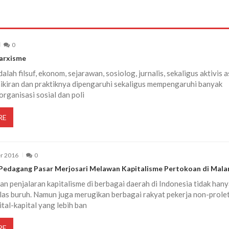
0
arxisme
alah filsuf, ekonom, sejarawan, sosiolog, jurnalis, sekaligus aktivis a
ikiran dan praktiknya dipengaruhi sekaligus mempengaruhi banyak
rganisasi sosial dan poli
RE
r 2016
0
Pedagang Pasar Merjosari Melawan Kapitalisme Pertokoan di Mala
n penjalaran kapitalisme di berbagai daerah di Indonesia tidak hany
las buruh. Namun juga merugikan berbagai rakyat pekerja non-prole
ital-kapital yang lebih ban
RE