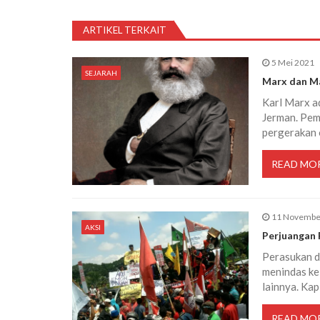
v
ARTIKEL TERKAIT
i
5 Mei 2021
SEJARAH
g
Marx dan M
Karl Marx ad
a
Jerman. Pem
pergerakan o
s
READ MO
i
11 Novembe
p
AKSI
Perjuangan 
o
Perasukan da
menindas ke
lainnya. Kap
s
READ MO