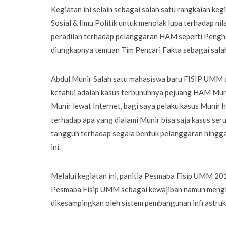
Kegiatan ini selain sebagai salah satu rangkaian ke
Sosial & Ilmu Politik untuk menolak lupa terhadap nil
peradilan terhadap pelanggaran HAM seperti Penghi
diungkapnya temuan Tim Pencari Fakta sebagai sal
Abdul Munir Salah satu mahasiswa baru FISIP UMM 
ketahui adalah kasus terbunuhnya pejuang HAM Muni
Munir lewat Internet, bagi saya pelaku kasus Munir 
terhadap apa yang dialami Munir bisa saja kasus ser
tangguh terhadap segala bentuk pelanggaran hingga 
ini.
Melalui kegiatan ini, panitia Pesmaba Fisip UMM 2
Pesmaba Fisip UMM sebagai kewajiban namun menglah
dikesampingkan oleh sistem pembangunan infrastruk