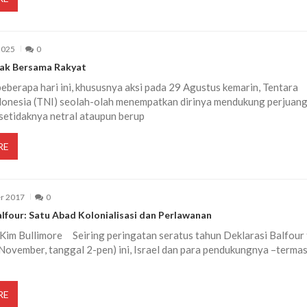
2025
0
ak Bersama Rakyat
eberapa hari ini, khususnya aksi pada 29 Agustus kemarin, Tentara
donesia (TNI) seolah-olah menempatkan dirinya mendukung perjuan
setidaknya netral ataupun berup
RE
r 2017
0
alfour: Satu Abad Kolonialisasi dan Perlawanan
 Kim Bullimore Seiring peringatan seratus tahun Deklarasi Balfour 
(November, tanggal 2-pen) ini, Israel dan para pendukungnya –terma
RE