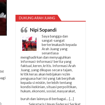
DUKUNG ARAH JUANG
Nipi Sopandi
Saya bangga dan
sangat-sangat
berterimakasih kepada
Arah Juang yang
senantiasa
menghadirkan dan menyuguhkan
informasi-informasi/ berita yang
faktual, keren, kritis. Informasi Arah
Juang, yang dikupas secara tajam,
UMM
kritik keras akan kebijakan rezim
pagi
penguasa hari ini yang tak berpihak
kepada si miskin, terlebih tentang
kondisi kekinian, situasi perpolitikan,
hukum, ekonomi, sosial, masyarakat,
“Nipi Sopandi”
buruh dan lainnya di berbagai…
[…]
0
Sekretaris Umum Federasi Serikat