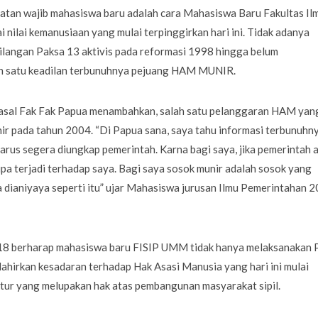
giatan wajib mahasiswa baru adalah cara Mahasiswa Baru Fakultas Il
ai nilai kemanusiaan yang mulai terpinggirkan hari ini. Tidak adanya
langan Paksa 13 aktivis pada reformasi 1998 hingga belum
ah satu keadilan terbunuhnya pejuang HAM MUNIR.
asal Fak Fak Papua menambahkan, salah satu pelanggaran HAM yang
r pada tahun 2004. “Di Papua sana, saya tahu informasi terbunuhn
harus segera diungkap pemerintah. Karna bagi saya, jika pemerintah 
upa terjadi terhadap saya. Bagi saya sosok munir adalah sosok yang
dianiyaya seperti itu” ujar Mahasiswa jurusan Ilmu Pemerintahan 
018 berharap mahasiswa baru FISIP UMM tidak hanya melaksanakan 
irkan kesadaran terhadap Hak Asasi Manusia yang hari ini mulai
tur yang melupakan hak atas pembangunan masyarakat sipil.