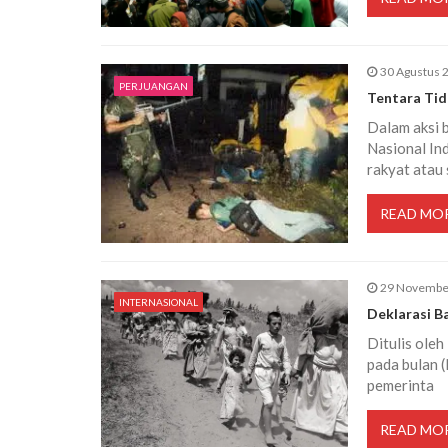
30 Agustus 
PERJUANGAN
Tentara Tid
Dalam aksi b
Nasional In
rakyat atau 
READ MO
29 Novembe
INTERNASIONAL
Deklarasi B
Ditulis oleh
pada bulan 
pemerinta
READ MO