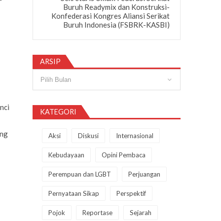
Buruh Readymix dan Konstruksi-
Konfederasi Kongres Aliansi Serikat
Buruh Indonesia (FSBRK-KASBI)
ARSIP
Arsip
nci
KATEGORI
ang
Aksi
Diskusi
Internasional
Kebudayaan
Opini Pembaca
Perempuan dan LGBT
Perjuangan
Pernyataan Sikap
Perspektif
Pojok
Reportase
Sejarah