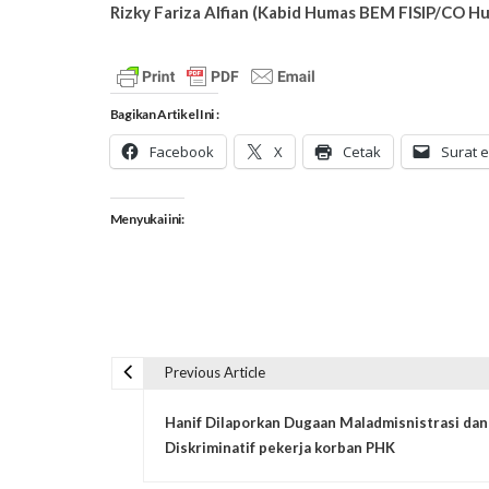
Rizky Fariza Alfian (Kabid Humas BEM FISIP/CO 
Bagikan Artikel Ini :
Facebook
X
Cetak
Surat e
Menyukai ini:
Previous Article
N
Hanif Dilaporkan Dugaan Maladmisnistrasi dan
a
Diskriminatif pekerja korban PHK