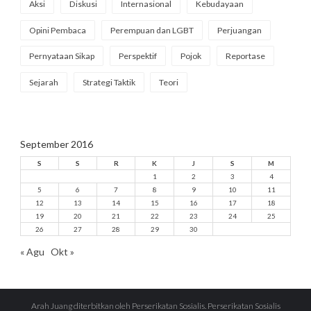
Aksi
Diskusi
Internasional
Kebudayaan
Opini Pembaca
Perempuan dan LGBT
Perjuangan
Pernyataan Sikap
Perspektif
Pojok
Reportase
Sejarah
Strategi Taktik
Teori
September 2016
S
S
R
K
J
S
M
1
2
3
4
5
6
7
8
9
10
11
12
13
14
15
16
17
18
19
20
21
22
23
24
25
26
27
28
29
30
« Agu
Okt »
Arah Juang diterbitkan oleh Perserikatan Sosialis. Perserikatan Sosialis