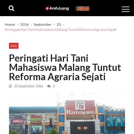
Skip
Skip
to
to
navigation
content
Home
2016
September
25
Peringati Hari Tani Mahasiswa Malang Tuntut Reforma Agraria Sejati
AKSI
Peringati Hari Tani
Mahasiswa Malang Tuntut
Reforma Agraria Sejati
25 September 2016
0