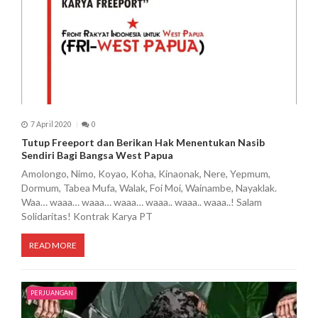
7 April 2020
0
Tutup Freeport dan Berikan Hak Menentukan Nasib
Sendiri Bagi Bangsa West Papua
Amolongo, Nimo, Koyao, Koha, Kinaonak, Nere, Yepmum,
Dormum, Tabea Mufa, Walak, Foi Moi, Wainambe, Nayaklak.
Waa… waaa… waaa… waaa… waaa.. waaa.. waaa..! Salam
Solidaritas! Kontrak Karya PT
READ MORE
PERJUANGAN