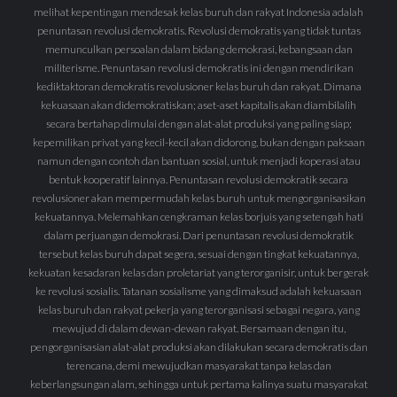
melihat kepentingan mendesak kelas buruh dan rakyat Indonesia adalah
penuntasan revolusi demokratis. Revolusi demokratis yang tidak tuntas
memunculkan persoalan dalam bidang demokrasi, kebangsaan dan
militerisme. Penuntasan revolusi demokratis ini dengan mendirikan
kediktaktoran demokratis revolusioner kelas buruh dan rakyat. Dimana
kekuasaan akan didemokratiskan; aset-aset kapitalis akan diambilalih
secara bertahap dimulai dengan alat-alat produksi yang paling siap;
kepemilikan privat yang kecil-kecil akan didorong, bukan dengan paksaan
namun dengan contoh dan bantuan sosial, untuk menjadi koperasi atau
bentuk kooperatif lainnya. Penuntasan revolusi demokratik secara
revolusioner akan mempermudah kelas buruh untuk mengorganisasikan
kekuatannya. Melemahkan cengkraman kelas borjuis yang setengah hati
dalam perjuangan demokrasi. Dari penuntasan revolusi demokratik
tersebut kelas buruh dapat segera, sesuai dengan tingkat kekuatannya,
kekuatan kesadaran kelas dan proletariat yang terorganisir, untuk bergerak
ke revolusi sosialis. Tatanan sosialisme yang dimaksud adalah kekuasaan
kelas buruh dan rakyat pekerja yang terorganisasi sebagai negara, yang
mewujud di dalam dewan-dewan rakyat. Bersamaan dengan itu,
pengorganisasian alat-alat produksi akan dilakukan secara demokratis dan
terencana, demi mewujudkan masyarakat tanpa kelas dan
keberlangsungan alam, sehingga untuk pertama kalinya suatu masyarakat