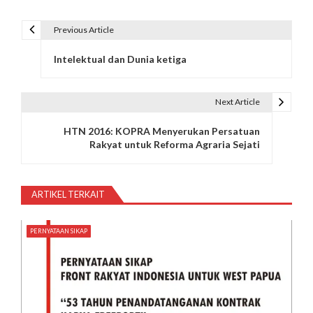
Previous Article
N
Intelektual dan Dunia ketiga
a
v
Next Article
i
HTN 2016: KOPRA Menyerukan Persatuan
g
Rakyat untuk Reforma Agraria Sejati
a
s
ARTIKEL TERKAIT
i
PERNYATAAN SIKAP
p
o
s