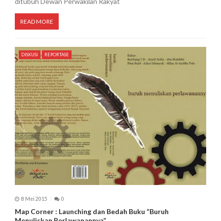
ditubuh Dewan Perwakilan Rakyat
READ MORE
DISKUSI
REPORTASE
8 Mei 2015
0
Map Corner : Launching dan Bedah Buku “Buruh
Menuliskan Perlawanannya”