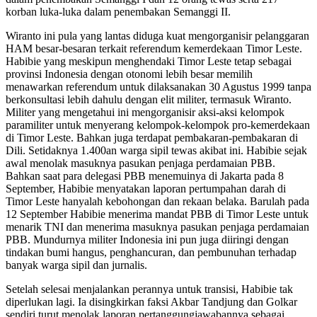
korban luka-luka dalam penembakan Semanggi II.
Wiranto ini pula yang lantas diduga kuat mengorganisir pelanggaran
HAM besar-besaran terkait referendum kemerdekaan Timor Leste.
Habibie yang meskipun menghendaki Timor Leste tetap sebagai
provinsi Indonesia dengan otonomi lebih besar memilih
menawarkan referendum untuk dilaksanakan 30 Agustus 1999 tanpa
berkonsultasi lebih dahulu dengan elit militer, termasuk Wiranto.
Militer yang mengetahui ini mengorganisir aksi-aksi kelompok
paramiliter untuk menyerang kelompok-kelompok pro-kemerdekaan
di Timor Leste. Bahkan juga terdapat pembakaran-pembakaran di
Dili. Setidaknya 1.400an warga sipil tewas akibat ini. Habibie sejak
awal menolak masuknya pasukan penjaga perdamaian PBB.
Bahkan saat para delegasi PBB menemuinya di Jakarta pada 8
September, Habibie menyatakan laporan pertumpahan darah di
Timor Leste hanyalah kebohongan dan rekaan belaka. Barulah pada
12 September Habibie menerima mandat PBB di Timor Leste untuk
menarik TNI dan menerima masuknya pasukan penjaga perdamaian
PBB. Mundurnya militer Indonesia ini pun juga diiringi dengan
tindakan bumi hangus, penghancuran, dan pembunuhan terhadap
banyak warga sipil dan jurnalis.
Setelah selesai menjalankan perannya untuk transisi, Habibie tak
diperlukan lagi. Ia disingkirkan faksi Akbar Tandjung dan Golkar
sendiri turut menolak laporan pertanggungjawabannya sebagai