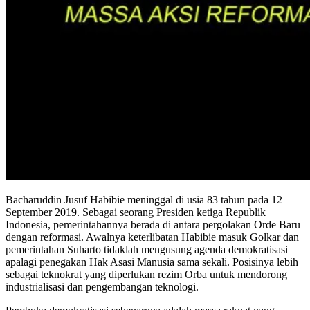
Bacharuddin Jusuf Habibie meninggal di usia 83 tahun pada 12
September 2019. Sebagai seorang Presiden ketiga Republik
Indonesia, pemerintahannya berada di antara pergolakan Orde Baru
dengan reformasi. Awalnya keterlibatan Habibie masuk Golkar dan
pemerintahan Suharto tidaklah mengusung agenda demokratisasi
apalagi penegakan Hak Asasi Manusia sama sekali. Posisinya lebih
sebagai teknokrat yang diperlukan rezim Orba untuk mendorong
industrialisasi dan pengembangan teknologi.