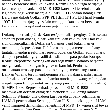
hendak berdemonstrasi ke Jakarta. Rezim Habibie juga berupaya
keras mempertahankan SI MPR 1998 karena SI tersebut adalah
legitimasi bagi kekuasaannya. SI MPR 1998 adalah sidang Orde
Baru yang diikuti Golkar, PPP, PDI dan TNI-POLRI hasil Pemilu
1997. Untuk menjaganya selain menggunakan aparat bersenjata,
kelompok milisi sipil reaksioner juga dimobilisasi.
Dukungan terhadap Orde Baru
endgame
alias perginya Orba secara
aman ini perlu dibangun dari kaki sipil dan kaki militer. Dari kaki
sipil dimunculkanlah Deklarasi Ciganjur yang bukan hanya
mendukung kepresidenan Habibie namun juga merendam banyak
tuntutan mendasar reformasi seperti bubarkan Golkar, adili Suharto
dan para pendukungnya, adili dan sita harta para pelaku Korupsi,
Kolusi, Nepotisme. Sedangkan dari segi militer, Wiranto berperan
mengamankan dukungan bagi rezim baru ini. Penindasan
dilancarkan terhadap para demonstran yang menentang Habibie.
Bahkan Wiranto turut mengorganisir Pam Swakarsa, milisi-milisi
sipil reaksioner bersenjatakan bambu runcing, klewang, celurit, dan
senjata tajam lainnya untuk menyerang para demonstran penentang
SI MPR 1998. Represi terhadap aksi anti-SI MPR 1998
menewaskan delapan orang dan menciderai 226 orang lainnya.
Selain itu Wiranto juga diduga kuat berada di balik pelanggaran
HAM di penembakan Semanggi I dan II. Suatu pelanggaran HAM
yang menarget demonstran penentang SI MPR. 17 warga sipil tewas
dalam penembakan Semanggi I dan 12 orang tewas serta 217