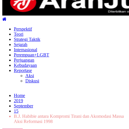
Arah Juang
Melipat Ganda, Membakar Tirani
Perspektif
Teori
Strategi Taktik
Sejarah
Internasional
Perempuan+LGBT
Perjuangan
Kebudayaan
Reportase
Aksi
Diskusi
Home
2019
September
15
B.J. Habibie antara Kompromi Tirani dan Akomodasi Massa
Aksi Reformasi 1998