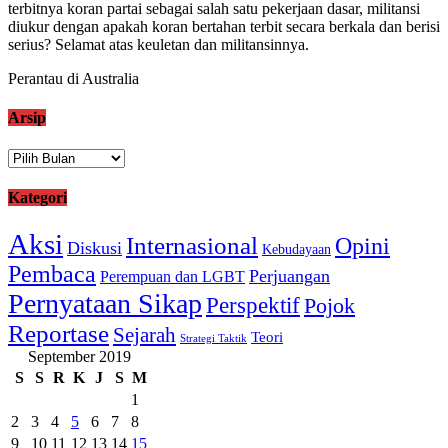
terbitnya koran partai sebagai salah satu pekerjaan dasar, militansi
diukur dengan apakah koran bertahan terbit secara berkala dan berisi
serius? Selamat atas keuletan dan militansinnya.
Perantau di Australia
Arsip
Arsip
Kategori
Aksi
Internasional
Opini
Diskusi
Kebudayaan
Pembaca
Perjuangan
Perempuan dan LGBT
Pernyataan Sikap
Perspektif
Pojok
Reportase
Sejarah
Teori
Strategi Taktik
September 2019
S
S
R
K
J
S
M
1
2
3
4
5
6
7
8
9
10
11
12
13
14
15