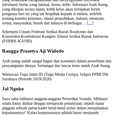
informasi/ berita yang faktual, keren, kritis. Informasi Arah Juang,
yang dikupas secara tajam, kritik keras akan kebijakan rezim
penguasa hari ini yang tak berpihak kepada si miskin, terlebih
tentang kondisi kekinian, situasi perpolitikan, hukum, ekonomi,
“Nipi
sosial, masyarakat, buruh dan lainnya di berbagai…
[…]
Sopandi”
Sekretaris Umum Federasi Serikat Buruh Readymix dan
Konstruksi-Konfederasi Kongres Aliansi Serikat Buruh Indonesia
(FSBRK-KASBI)
Rangga Prasetya Aji Widodo
Arah juang sudah sangat bagus dan konsisten dalam penerbitan dan
penyampaian idenya. Semangat dan lancar terus untuk Arah Juang.
Wartawan Tugu Jatim ID (Tugu Media Group), Sekjen PPMI DK
Surabaya (Periode 2019/2020)
Jal Ngoko
Saya salut militansi anggota-anggota Perserikat Sosialis. Militansi
selalu harus diukur dengan menjawab pertanyaan: sejauh mana
anggota sebuah partai kader betul-betul serius dalam menjalankan
keputusannya? Kalau keputusannya adalah harus menjamin