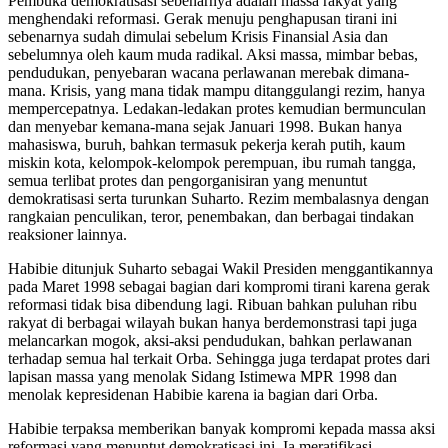
Pembuka demokratisasi sebenarnya adalah massa rakyat yang
menghendaki reformasi. Gerak menuju penghapusan tirani ini
sebenarnya sudah dimulai sebelum Krisis Finansial Asia dan
sebelumnya oleh kaum muda radikal. Aksi massa, mimbar bebas,
pendudukan, penyebaran wacana perlawanan merebak dimana-
mana. Krisis, yang mana tidak mampu ditanggulangi rezim, hanya
mempercepatnya. Ledakan-ledakan protes kemudian bermunculan
dan menyebar kemana-mana sejak Januari 1998. Bukan hanya
mahasiswa, buruh, bahkan termasuk pekerja kerah putih, kaum
miskin kota, kelompok-kelompok perempuan, ibu rumah tangga,
semua terlibat protes dan pengorganisiran yang menuntut
demokratisasi serta turunkan Suharto. Rezim membalasnya dengan
rangkaian penculikan, teror, penembakan, dan berbagai tindakan
reaksioner lainnya.
Habibie ditunjuk Suharto sebagai Wakil Presiden menggantikannya
pada Maret 1998 sebagai bagian dari kompromi tirani karena gerak
reformasi tidak bisa dibendung lagi. Ribuan bahkan puluhan ribu
rakyat di berbagai wilayah bukan hanya berdemonstrasi tapi juga
melancarkan mogok, aksi-aksi pendudukan, bahkan perlawanan
terhadap semua hal terkait Orba. Sehingga juga terdapat protes dari
lapisan massa yang menolak Sidang Istimewa MPR 1998 dan
menolak kepresidenan Habibie karena ia bagian dari Orba.
Habibie terpaksa memberikan banyak kompromi kepada massa aksi
reformasi yang menuntut demokratisasi ini. Ia meratifikasi