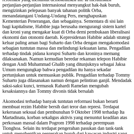
perjanjian-perjanjian internasional menyangkut hak-hak buruh,
mengizinkan pelepasan banyak tahanan politik Orba,
menandatangani Undang-Undang Pers, menghapuskan
Kementerian Penerangan, dan sebagainya. Sementara di sisi lain
bagi kapitalisme, Habibie juga berusaha mengurangi sistem kartel
dan kroni yang mengakar kuat di Orba demi pembukaan liberalisasi
ekonomi dan otonomi daerah. Kepresidenan Habibie adalah strategi
keluar paling aman bagi Suharto dan Orba dengan mengakomodasi
sebagian tuntutan massa dan melindungi kekuatan lama. Pengadilan
terhadap tindak pidana korupsi Suharto dan kroninya memang
dilaksanakan. Namun kemudian beredar rekaman telepon Habibie
dengan Andi Muhammad Ghalib yang ditunjuknya sebagai Jaksa
Umum mengungkap bahwa pengadilan itu hanya sekadar
pertunjukan untuk memuaskan publik. Pengadilan terhadap Tommy
Suharto juga dilasanakan namun dengan pelintiran ganjil. Mendadak
saksi-saksi kunci, termasuk Rahardi Ramelan mengubah
kesaksiannya dan Tommy divonis tidak bersalah
Akomodasi terhadap banyak tuntutan reformasi bukan berarti
membuat rezim Habibie bersih dari teror dan represi. Terdapat
kekerasan seksual dan pembunuhan 9 Oktober 1998 terhadap Ita
Martadinata, korban sekaligus aktivis yang menuntut keadilan atas
perkosaan massal dalam Pogrom 1998 terhadap perempuan
Tionghoa. Selain itu terdapat pengerahan pasukan dan tank-tank
untuk menghentikan pergerakan buruh dari kawasan industri yang