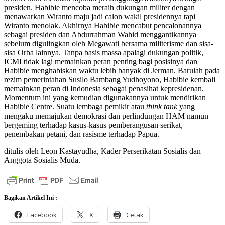
presiden. Habibie mencoba meraih dukungan militer dengan
menawarkan Wiranto maju jadi calon wakil presidennya tapi
Wiranto menolak. Akhirnya Habibie mencabut pencalonannya
sebagai presiden dan Abdurrahman Wahid menggantikannya
sebelum digulingkan oleh Megawati bersama militerisme dan sisa-
sisa Orba lainnya. Tanpa basis massa apalagi dukungan politik,
ICMI tidak lagi memainkan peran penting bagi posisinya dan
Habibie menghabiskan waktu lebih banyak di Jerman. Barulah pada
rezim pemerintahan Susilo Bambang Yudhoyono, Habibie kembali
memainkan peran di Indonesia sebagai penasihat kepresidenan.
Momentum ini yang kemudian digunakannya untuk mendirikan
Habibie Centre. Suatu lembaga pemikir atau
think tank
yang
mengaku memajukan demokrasi dan perlindungan HAM namun
bergeming terhadap kasus-kasus pemberangusan serikat,
penembakan petani, dan rasisme terhadap Papua.
ditulis oleh Leon Kastayudha, Kader Perserikatan Sosialis dan
Anggota Sosialis Muda.
Bagikan Artikel Ini :
Facebook
X
Cetak