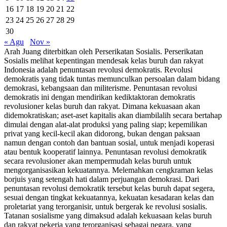
16
17
18
19
20
21
22
23
24
25
26
27
28
29
30
« Agu
Nov »
Arah Juang diterbitkan oleh Perserikatan Sosialis. Perserikatan
Sosialis melihat kepentingan mendesak kelas buruh dan rakyat
Indonesia adalah penuntasan revolusi demokratis. Revolusi
demokratis yang tidak tuntas memunculkan persoalan dalam bidang
demokrasi, kebangsaan dan militerisme. Penuntasan revolusi
demokratis ini dengan mendirikan kediktaktoran demokratis
revolusioner kelas buruh dan rakyat. Dimana kekuasaan akan
didemokratiskan; aset-aset kapitalis akan diambilalih secara bertahap
dimulai dengan alat-alat produksi yang paling siap; kepemilikan
privat yang kecil-kecil akan didorong, bukan dengan paksaan
namun dengan contoh dan bantuan sosial, untuk menjadi koperasi
atau bentuk kooperatif lainnya. Penuntasan revolusi demokratik
secara revolusioner akan mempermudah kelas buruh untuk
mengorganisasikan kekuatannya. Melemahkan cengkraman kelas
borjuis yang setengah hati dalam perjuangan demokrasi. Dari
penuntasan revolusi demokratik tersebut kelas buruh dapat segera,
sesuai dengan tingkat kekuatannya, kekuatan kesadaran kelas dan
proletariat yang terorganisir, untuk bergerak ke revolusi sosialis.
Tatanan sosialisme yang dimaksud adalah kekuasaan kelas buruh
dan rakyat pekerja yang terorganisasi sebagai negara, yang