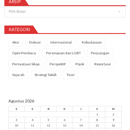
ARSIP
Arsip
KATEGORI
Aksi
Diskusi
Internasional
Kebudayaan
Opini Pembaca
Perempuan dan LGBT
Perjuangan
Pernyataan Sikap
Perspektif
Pojok
Reportase
Sejarah
Strategi Taktik
Teori
Agustus 2026
S
S
R
K
J
S
M
1
2
3
4
5
6
7
8
9
10
11
12
13
14
15
16