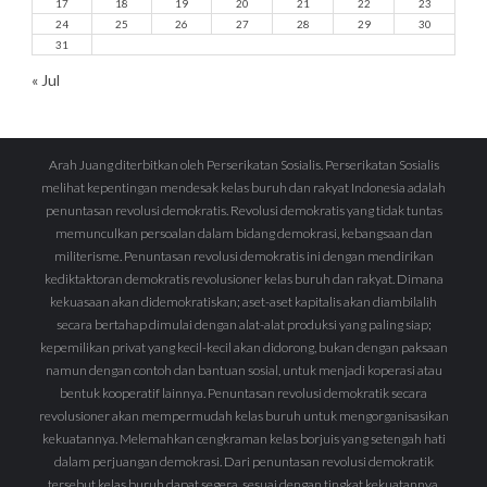
17
18
19
20
21
22
23
24
25
26
27
28
29
30
31
« Jul
Arah Juang diterbitkan oleh Perserikatan Sosialis. Perserikatan Sosialis
melihat kepentingan mendesak kelas buruh dan rakyat Indonesia adalah
penuntasan revolusi demokratis. Revolusi demokratis yang tidak tuntas
memunculkan persoalan dalam bidang demokrasi, kebangsaan dan
militerisme. Penuntasan revolusi demokratis ini dengan mendirikan
kediktaktoran demokratis revolusioner kelas buruh dan rakyat. Dimana
kekuasaan akan didemokratiskan; aset-aset kapitalis akan diambilalih
secara bertahap dimulai dengan alat-alat produksi yang paling siap;
kepemilikan privat yang kecil-kecil akan didorong, bukan dengan paksaan
namun dengan contoh dan bantuan sosial, untuk menjadi koperasi atau
bentuk kooperatif lainnya. Penuntasan revolusi demokratik secara
revolusioner akan mempermudah kelas buruh untuk mengorganisasikan
kekuatannya. Melemahkan cengkraman kelas borjuis yang setengah hati
dalam perjuangan demokrasi. Dari penuntasan revolusi demokratik
tersebut kelas buruh dapat segera, sesuai dengan tingkat kekuatannya,