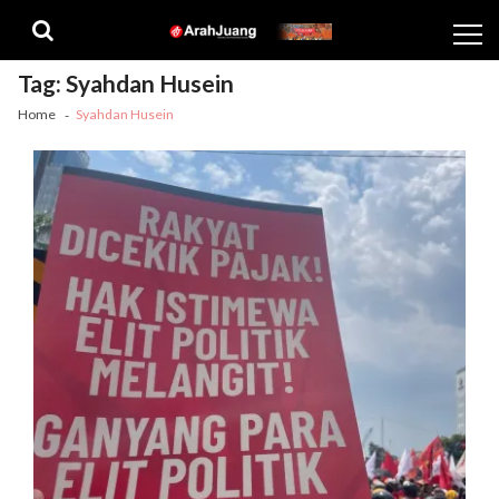
Skip
Skip
to
to
navigation
content
Tag:
Syahdan Husein
Home
Syahdan Husein