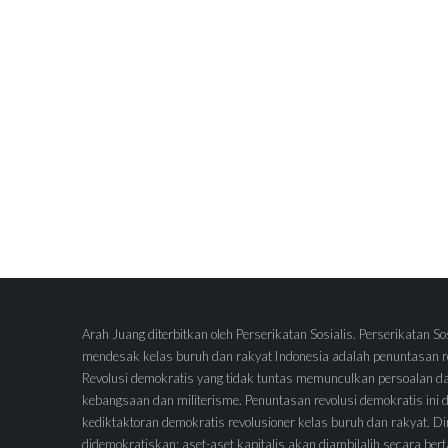
Arah Juang diterbitkan oleh Perserikatan Sosialis. Perserikatan So
mendesak kelas buruh dan rakyat Indonesia adalah penuntasan re
Revolusi demokratis yang tidak tuntas memunculkan persoalan d
kebangsaan dan militerisme. Penuntasan revolusi demokratis ini
kediktaktoran demokratis revolusioner kelas buruh dan rakyat.
didemokratiskan; aset-aset kapitalis akan diambilalih secara ber