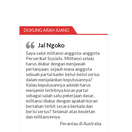
DUKUNG ARAH JUANG
Jal Ngoko
Saya salut militansi anggota-anggota
Perserikat Sosialis. Militansi selalu
harus diukur dengan menjawab
pertanyaan: sejauh mana anggota
sebuah partai kader betul-betul serius
dalam menjalankan keputusannya?
Kalau keputusannya adalah harus
menjamin terbitnya koran partai
sebagai salah satu pekerjaan dasar,
militansi diukur dengan apakah koran
bertahan terbit secara berkala dan
berisi serius? Selamat atas keuletan
dan militansinnya.
Perantau di Australia