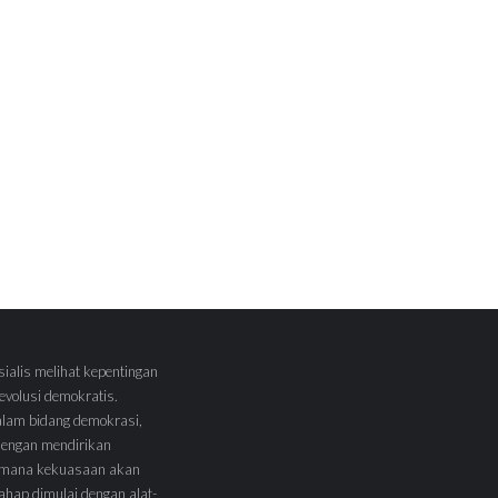
sialis melihat kepentingan
volusi demokratis.
alam bidang demokrasi,
 dengan mendirikan
 Dimana kekuasaan akan
tahap dimulai dengan alat-