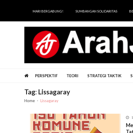
Skip
Skip
to
to
MARI BERGABUNG!
SUMBANGAN SOLIDARITAS
B
navigation
content
Arah Juang
Melipat Ganda, Membakar Tirani
PERSPEKTIF
TEORI
STRATEGI TAKTIK
S
Tag:
Lissagaray
Home
Lissagaray
1
Me
Ta