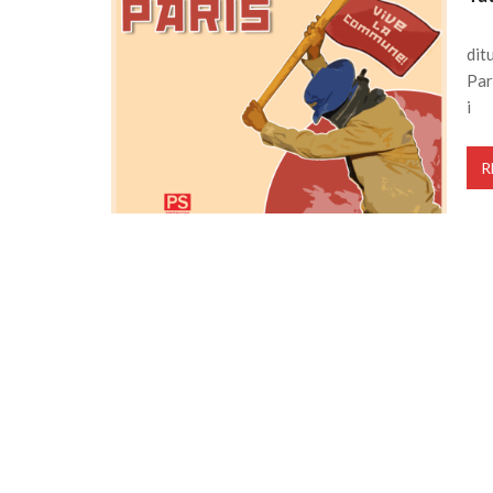
dit
Par
i
R