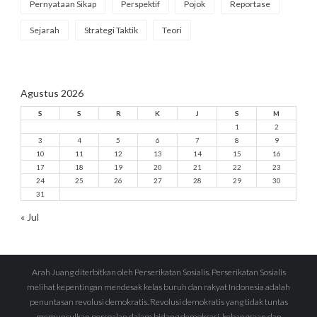
Pernyataan Sikap
Perspektif
Pojok
Reportase
Sejarah
Strategi Taktik
Teori
Agustus 2026
S
S
R
K
J
S
M
1
2
3
4
5
6
7
8
9
10
11
12
13
14
15
16
17
18
19
20
21
22
23
24
25
26
27
28
29
30
31
« Jul
Arah Juang diterbitkan oleh Perserikatan Sosialis. Perserikatan Sosialis
melihat kepentingan mendesak kelas buruh dan rakyat Indonesia adalah
penuntasan revolusi demokratis. Revolusi demokratis yang tidak tuntas
memunculkan persoalan dalam bidang demokrasi, kebangsaan dan