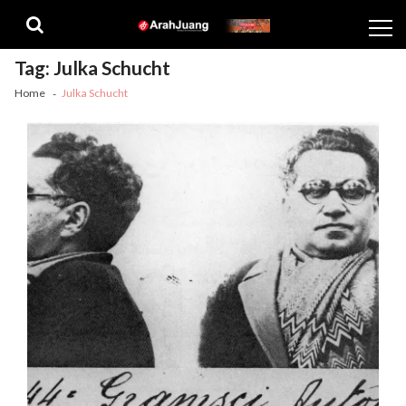
Skip
Skip
to
to
navigation
content
Tag:
Julka Schucht
Home
Julka Schucht