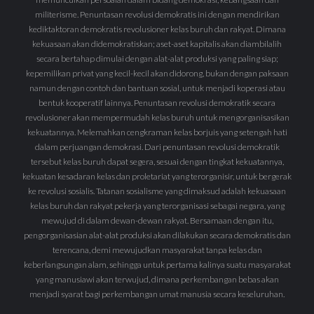
militerisme. Penuntasan revolusi demokratis ini dengan mendirikan
kediktaktoran demokratis revolusioner kelas buruh dan rakyat. Dimana
kekuasaan akan didemokratiskan; aset-aset kapitalis akan diambilalih
secara bertahap dimulai dengan alat-alat produksi yang paling siap;
kepemilikan privat yang kecil-kecil akan didorong, bukan dengan paksaan
namun dengan contoh dan bantuan sosial, untuk menjadi koperasi atau
bentuk kooperatif lainnya. Penuntasan revolusi demokratik secara
revolusioner akan mempermudah kelas buruh untuk mengorganisasikan
kekuatannya. Melemahkan cengkraman kelas borjuis yang setengah hati
dalam perjuangan demokrasi. Dari penuntasan revolusi demokratik
tersebut kelas buruh dapat segera, sesuai dengan tingkat kekuatannya,
kekuatan kesadaran kelas dan proletariat yang terorganisir, untuk bergerak
ke revolusi sosialis. Tatanan sosialisme yang dimaksud adalah kekuasaan
kelas buruh dan rakyat pekerja yang terorganisasi sebagai negara, yang
mewujud di dalam dewan-dewan rakyat. Bersamaan dengan itu,
pengorganisasian alat-alat produksi akan dilakukan secara demokratis dan
terencana, demi mewujudkan masyarakat tanpa kelas dan
keberlangsungan alam, sehingga untuk pertama kalinya suatu masyarakat
yang manusiawi akan terwujud, dimana perkembangan bebas akan
menjadi syarat bagi perkembangan umat manusia secara keseluruhan.