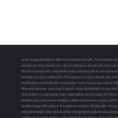
Arah Juang diterbitkan oleh Perserikatan Sosialis. Perserikatan So
mendesak kelas buruh dan rakyat Indonesia adalah penuntasan re
Revolusi demokratis yang tidak tuntas memunculkan persoalan d
kebangsaan dan militerisme. Penuntasan revolusi demokratis ini
kediktaktoran demokratis revolusioner kelas buruh dan rakyat.
didemokratiskan; aset-aset kapitalis akan diambilalih secara ber
alat produksi yang paling siap; kepemilikan privat yang kecil-keci
dengan paksaan namun dengan contoh dan bantuan sosial, untuk 
bentuk kooperatif lainnya. Penuntasan revolusi demokratik secara
mempermudah kelas buruh untuk mengorganisasikan kekuatann
cengkraman kelas borjuis yang setengah hati dalam perjuangan 