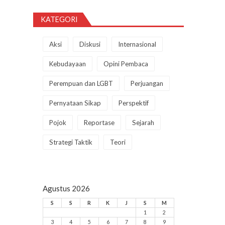
KATEGORI
Aksi
Diskusi
Internasional
Kebudayaan
Opini Pembaca
Perempuan dan LGBT
Perjuangan
Pernyataan Sikap
Perspektif
Pojok
Reportase
Sejarah
Strategi Taktik
Teori
Agustus 2026
S
S
R
K
J
S
M
1
2
3
4
5
6
7
8
9