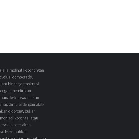
sialis melihat kepentingan
volusi demokratis.
alam bidang demokrasi,
 dengan mendirikan
 Dimana kekuasaan akan
tahap dimulai dengan alat-
l akan didorong, bukan
menjadi koperasi atau
 revolusioner akan
ya. Melemahkan
demokrasi. Dari penuntasan