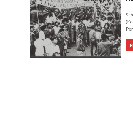
Seh
(Ko
Pe
R