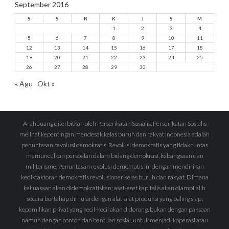
September 2016
S
S
R
K
J
S
M
1
2
3
4
5
6
7
8
9
10
11
12
13
14
15
16
17
18
19
20
21
22
23
24
25
26
27
28
29
30
« Agu
Okt »
Arah Juang diterbitkan oleh Perserikatan Sosialis. Perserikatan Sosialis
melihat kepentingan mendesak kelas buruh dan rakyat Indonesia adalah
penuntasan revolusi demokratis. Revolusi demokratis yang tidak tuntas
memunculkan persoalan dalam bidang demokrasi, kebangsaan dan
militerisme. Penuntasan revolusi demokratis ini dengan mendirikan
kediktaktoran demokratis revolusioner kelas buruh dan rakyat. Dimana
kekuasaan akan didemokratiskan; aset-aset kapitalis akan diambilalih
secara bertahap dimulai dengan alat-alat produksi yang paling siap;
kepemilikan privat yang kecil-kecil akan didorong, bukan dengan paksaan
namun dengan contoh dan bantuan sosial, untuk menjadi koperasi atau