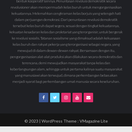
bentuk kooperatif lainnya. Penuntasan revolusi demokratik secara
revolusioner akan mempermudah kelas buruh untuk mengorganisasikan
kekuatannya. Melemahkan cengkraman kelas borjuis yang setengah hati
dalam perjuangan demokrasi. Dari penuntasan revolusi demokratik
tersebut kelas buruh dapat segera, sesuai dengan tingkat kekuatannya,
kekuatan kesadaran kelas dan proletariat yang terorganisir, untuk bergerak
ke revolusi sosialis. Tatanan sosialisme yang dimaksud adalah kekuasaan
kelas buruh dan rakyat pekerja yang terorganisasi sebagai negara, yang
mewujud di dalam dewan-dewan rakyat. Bersamaan dengan itu,
pengorganisasian alat-alat produksi akan dilakukan secara demokratis dan
terencana, demi mewujudkan masyarakat tanpa kelas dan
keberlangsungan alam, sehingga untuk pertama kalinya suatu masyarakat
yang manusiawi akan terwujud, dimana perkembangan bebas akan
menjadi syarat bagi perkembangan umat manusia secara keseluruhan.
© 2023 | WordPress Theme :
VMagazine Lite
Mari Bergabung
Menjadi Simpatisan
Berlangganan