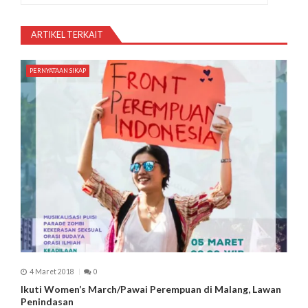
a
s
ARTIKEL TERKAIT
i
PERNYATAAN SIKAP
p
o
s
4 Maret 2018
0
Ikuti Women’s March/Pawai Perempuan di Malang, Lawan
Penindasan