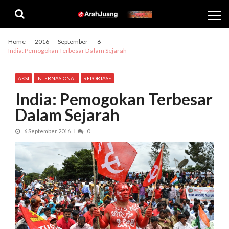
Skip
Skip
to
to
navigation
content
Home
2016
September
6
India: Pemogokan Terbesar Dalam Sejarah
AKSI
INTERNASIONAL
REPORTASE
India: Pemogokan Terbesar
Dalam Sejarah
6 September 2016
0