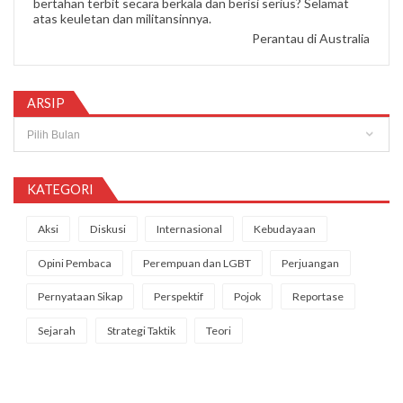
bertahan terbit secara berkala dan berisi serius? Selamat
atas keuletan dan militansinnya.
Perantau di Australia
ARSIP
Arsip
KATEGORI
Aksi
Diskusi
Internasional
Kebudayaan
Opini Pembaca
Perempuan dan LGBT
Perjuangan
Pernyataan Sikap
Perspektif
Pojok
Reportase
Sejarah
Strategi Taktik
Teori