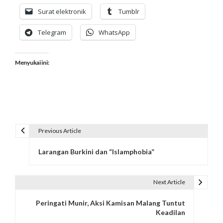
Surat elektronik
Tumblr
Telegram
WhatsApp
Menyukai ini:
Previous Article
N
Larangan Burkini dan “Islamphobia”
a
v
Next Article
i
Peringati Munir, Aksi Kamisan Malang Tuntut
g
Keadilan