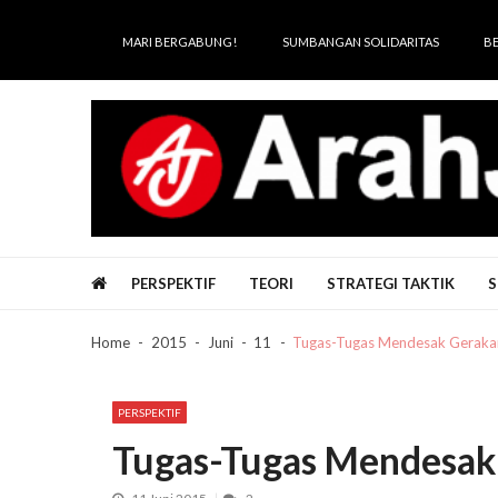
Skip
Skip
to
to
MARI BERGABUNG!
SUMBANGAN SOLIDARITAS
B
navigation
content
Arah Juang
Melipat Ganda, Membakar Tirani
PERSPEKTIF
TEORI
STRATEGI TAKTIK
S
Home
2015
Juni
11
Tugas-Tugas Mendesak Gerakan
PERSPEKTIF
Tugas-Tugas Mendesak