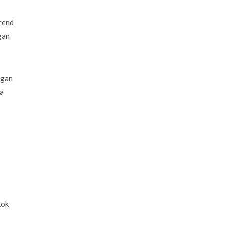
rend
gan
ngan
a
kok