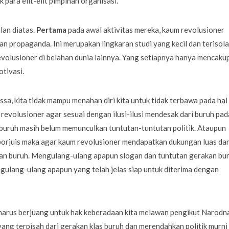
 para elit-elit pimpinan organisasi.
lan diatas.
Pertama
pada awal aktivitas mereka, kaum revolusioner
n propaganda. Ini merupakan lingkaran studi yang kecil dan terisola
revolusioner di belahan dunia lainnya. Yang setiapnya hanya mencaku
otivasi.
sa, kita tidak mampu menahan diri kita untuk tidak terbawa pada hal
evolusioner agar sesuai dengan ilusi-ilusi mendesak dari buruh pad
buruh masih belum memunculkan tuntutan-tuntutan politik. Ataupun
orjuis maka agar kaum revolusioner mendapatkan dukungan luas da
kan buruh. Mengulang-ulang apapun slogan dan tuntutan gerakan bu
gulang-ulang apapun yang telah jelas siap untuk diterima dengan
r harus berjuang untuk hak keberadaan kita melawan pengikut Narodn
yang terpisah dari gerakan klas buruh dan merendahkan politik murni