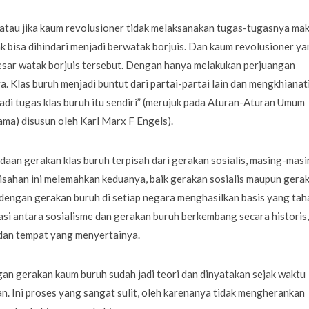
r atau jika kaum revolusioner tidak melaksanakan tugas-tugasnya ma
ak bisa dihindari menjadi berwatak borjuis. Dan kaum revolusioner y
sar watak borjuis tersebut. Dengan hanya melakukan perjuangan
a. Klas buruh menjadi buntut dari partai-partai lain dan mengkhianat
di tugas klas buruh itu sendiri” (merujuk pada Aturan-Aturan Umum
ama) disusun oleh Karl Marx F Engels).
aan gerakan klas buruh terpisah dari gerakan sosialis, masing-mas
emisahan ini melemahkan keduanya, baik gerakan sosialis maupun gera
dengan gerakan buruh di setiap negara menghasilkan basis yang tah
asi antara sosialisme dan gerakan buruh berkembang secara historis,
 dan tempat yang menyertainya.
n gerakan kaum buruh sudah jadi teori dan dinyatakan sejak waktu
an. Ini proses yang sangat sulit, oleh karenanya tidak mengherankan