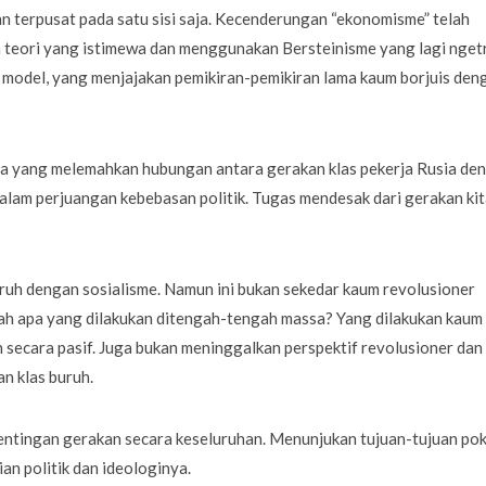
n terpusat pada satu sisi saja. Kecenderungan “ekonomisme” telah
n teori yang istimewa dan menggunakan Bersteinisme yang lagi nget
i model, yang menjajakan pemikiran-pemikiran lama kaum borjuis den
ya yang melemahkan hubungan antara gerakan klas pekerja Rusia de
alam perjuangan kebebasan politik. Tugas mendesak dari gerakan kit
ruh dengan sosialisme. Namun ini bukan sekedar kaum revolusioner
h apa yang dilakukan ditengah-tengah massa? Yang dilakukan kaum
h secara pasif. Juga bukan meninggalkan perspektif revolusioner dan
n klas buruh.
entingan gerakan secara keseluruhan. Menunjukan tujuan-tujuan po
an politik dan ideologinya.