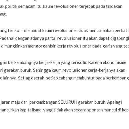
k politik semacam itu, kaum revolusioner terjebak pada tindakan
ang.
l yang terisolir membuat kaum revolusioner tidak mencurahkan perhat
 Padahal dengan adanya partai revolusioner itu akan dapat digabung
 dimungkinkan mengorganisir kerja revolusioner pada garis yang tep
an berkembangnya kerja-kerja yang terisolir. Karena ekonomisme
i gerakan buruh. Sehingga kaum revolusioner kerja-kerjanya akan
g lainnya. Setiap daerah, setiap cabang membuntut pada perkemban
ajaran maju dari perkembangan SELURUH gerakan buruh. Apalagi
ncurkan kapitalisme, yang tidak akan secara spontan muncul di kep