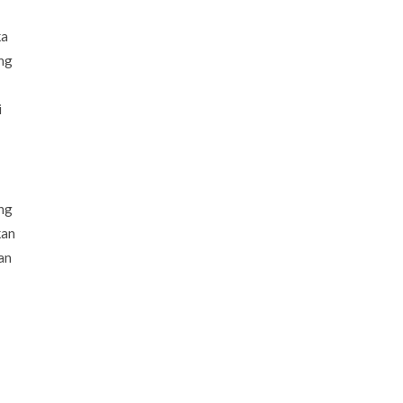
ka
ang
i
ing
kan
an