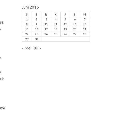
Juni 2015
S
S
R
K
J
S
M
1
2
3
4
5
6
7
si.
8
9
10
11
12
13
14
p
15
16
17
18
19
20
21
22
23
24
25
26
27
28
29
30
« Mei
Jul »
a
n
ruh
aya