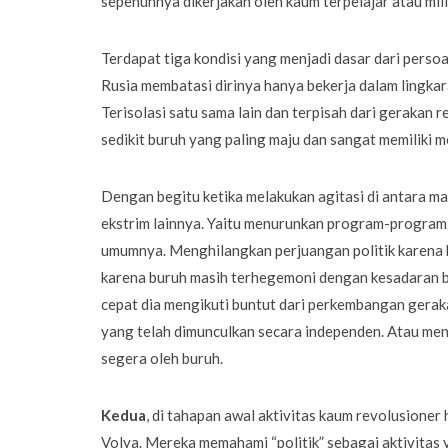
sepenuhnya dikerjakan oleh kaum terpelajar atau milik
Terdapat tiga kondisi yang menjadi dasar dari persoa
Rusia membatasi dirinya hanya bekerja dalam lingkara
Terisolasi satu sama lain dan terpisah dari gerakan 
sedikit buruh yang paling maju dan sangat memiliki m
Dengan begitu ketika melakukan agitasi di antara mas
ekstrim lainnya. Yaitu menurunkan program-program r
umumnya. Menghilangkan perjuangan politik karena 
karena buruh masih terhegemoni dengan kesadaran b
cepat dia mengikuti buntut dari perkembangan gera
yang telah dimunculkan secara independen. Atau men
segera oleh buruh.
Kedua
, di tahapan awal aktivitas kaum revolusione
Volya. Mereka memahami “politik” sebagai aktivitas 