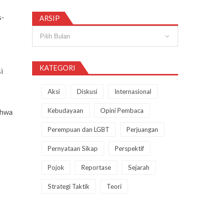
s-
ARSIP
Arsip
KATEGORI
i
Aksi
Diskusi
Internasional
Kebudayaan
Opini Pembaca
ahwa
Perempuan dan LGBT
Perjuangan
Pernyataan Sikap
Perspektif
Pojok
Reportase
Sejarah
Strategi Taktik
Teori