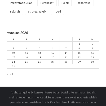
Pernyataan Sikap
Perspektif
Pojok
Reportase
Sejarah
Strategi Taktik
Teori
Agustus 2026
S
S
R
K
J
S
M
1
2
3
4
5
6
7
8
9
10
11
12
13
14
15
16
17
18
19
20
21
22
23
24
25
26
27
28
29
30
31
« Jul
Arah Juang diterbitkan oleh Perserikatan Sosialis. Perserikatan Sosialis
melihat kepentingan mendesak kelas buruh dan rakyat Indonesia adalah
penuntasan revolusi demokratis. Revolusi demokratis yang tidak tuntas