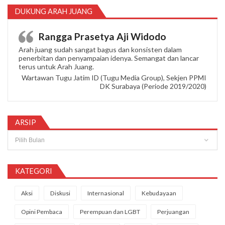
DUKUNG ARAH JUANG
Rangga Prasetya Aji Widodo
Arah juang sudah sangat bagus dan konsisten dalam
penerbitan dan penyampaian idenya. Semangat dan lancar
terus untuk Arah Juang.
Wartawan Tugu Jatim ID (Tugu Media Group), Sekjen PPMI
DK Surabaya (Periode 2019/2020)
ARSIP
Arsip
KATEGORI
Aksi
Diskusi
Internasional
Kebudayaan
Opini Pembaca
Perempuan dan LGBT
Perjuangan