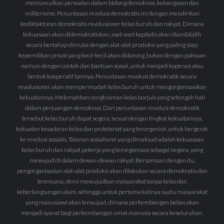
memunculkan persoalan dalam bidang demokrasi, kebangsaan dan
militerisme. Penuntasan revolusi demokratis ini dengan mendirikan
kediktaktoran demokratis revolusioner kelas buruh dan rakyat. Dimana
kekuasaan akan didemokratiskan; aset-aset kapitalis akan diambilalih
secara bertahap dimulai dengan alat-alat produksi yang paling siap;
kepemilikan privat yang kecil-kecil akan didorong, bukan dengan paksaan
namun dengan contoh dan bantuan sosial, untuk menjadi koperasi atau
bentuk kooperatif lainnya. Penuntasan revolusi demokratik secara
revolusioner akan mempermudah kelas buruh untuk mengorganisasikan
kekuatannya. Melemahkan cengkraman kelas borjuis yang setengah hati
dalam perjuangan demokrasi. Dari penuntasan revolusi demokratik
tersebut kelas buruh dapat segera, sesuai dengan tingkat kekuatannya,
kekuatan kesadaran kelas dan proletariat yang terorganisir, untuk bergerak
ke revolusi sosialis. Tatanan sosialisme yang dimaksud adalah kekuasaan
kelas buruh dan rakyat pekerja yang terorganisasi sebagai negara, yang
mewujud di dalam dewan-dewan rakyat. Bersamaan dengan itu,
pengorganisasian alat-alat produksi akan dilakukan secara demokratis dan
terencana, demi mewujudkan masyarakat tanpa kelas dan
keberlangsungan alam, sehingga untuk pertama kalinya suatu masyarakat
yang manusiawi akan terwujud, dimana perkembangan bebas akan
menjadi syarat bagi perkembangan umat manusia secara keseluruhan.