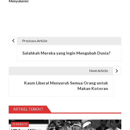
Menyukai ini:
Previous Article
N
Salahkah Mereka yang Ingin Mengubah Dunia?
a
v
Next Article
i
Kaum Liberal Menyuruh Semua Orang untuk
g
Makan Kotoran
a
s
ARTIKEL TERKAIT
i
PERSPEKTIF
p