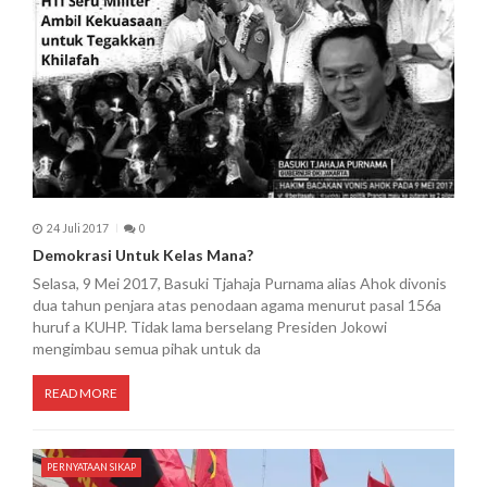
o
s
24 Juli 2017
0
Demokrasi Untuk Kelas Mana?
Selasa, 9 Mei 2017, Basuki Tjahaja Purnama alias Ahok divonis
dua tahun penjara atas penodaan agama menurut pasal 156a
huruf a KUHP. Tidak lama berselang Presiden Jokowi
mengimbau semua pihak untuk da
READ MORE
PERNYATAAN SIKAP