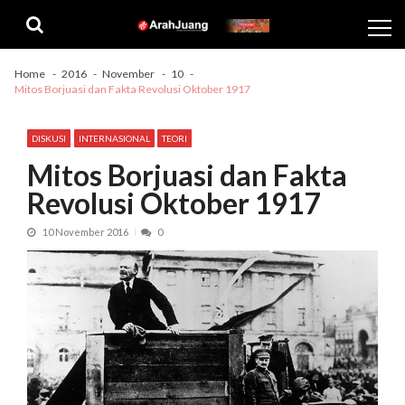
Skip
Skip
to
to
navigation
content
Home
2016
November
10
Mitos Borjuasi dan Fakta Revolusi Oktober 1917
DISKUSI
INTERNASIONAL
TEORI
Mitos Borjuasi dan Fakta
Revolusi Oktober 1917
10 November 2016
0