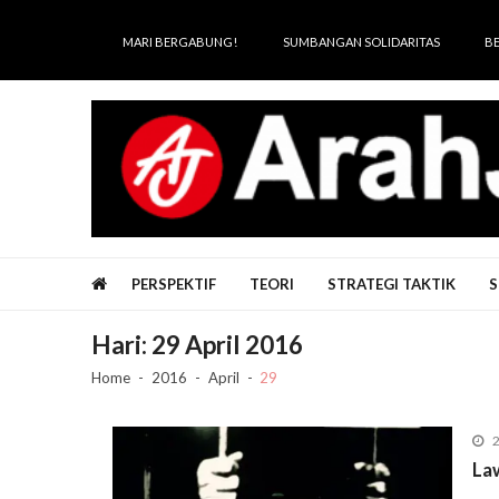
Skip
Skip
to
to
MARI BERGABUNG!
SUMBANGAN SOLIDARITAS
B
navigation
content
Arah Juang
Melipat Ganda, Membakar Tirani
PERSPEKTIF
TEORI
STRATEGI TAKTIK
S
Hari:
29 April 2016
Home
2016
April
29
2
La