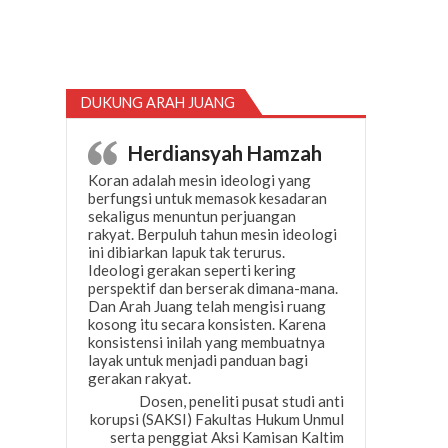
DUKUNG ARAH JUANG
Herdiansyah Hamzah
Koran adalah mesin ideologi yang
berfungsi untuk memasok kesadaran
sekaligus menuntun perjuangan
rakyat. Berpuluh tahun mesin ideologi
ini dibiarkan lapuk tak terurus.
Ideologi gerakan seperti kering
perspektif dan berserak dimana-mana.
Dan Arah Juang telah mengisi ruang
kosong itu secara konsisten. Karena
konsistensi inilah yang membuatnya
layak untuk menjadi panduan bagi
gerakan rakyat.
Dosen, peneliti pusat studi anti
korupsi (SAKSI) Fakultas Hukum Unmul
serta penggiat Aksi Kamisan Kaltim