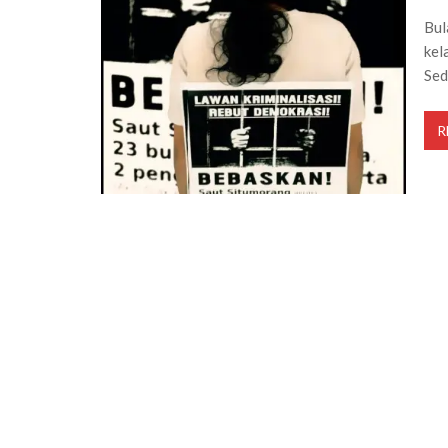
Bul
kel
Sed
R