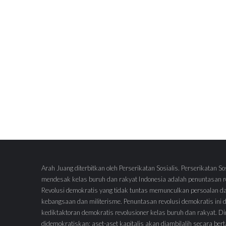
Arah Juang diterbitkan oleh Perserikatan Sosialis. Perserikatan So
mendesak kelas buruh dan rakyat Indonesia adalah penuntasan re
Revolusi demokratis yang tidak tuntas memunculkan persoalan d
kebangsaan dan militerisme. Penuntasan revolusi demokratis ini
kediktaktoran demokratis revolusioner kelas buruh dan rakyat.
didemokratiskan; aset-aset kapitalis akan diambilalih secara ber