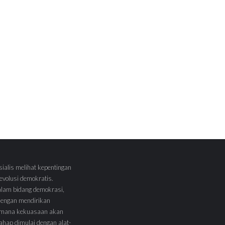
sialis melihat kepentingan
volusi demokratis.
alam bidang demokrasi,
 dengan mendirikan
 Dimana kekuasaan akan
tahap dimulai dengan alat-