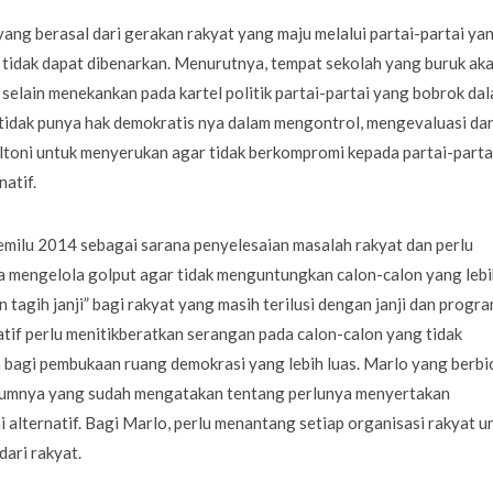
ang berasal dari gerakan rakyat yang maju melalui partai-partai ya
k tidak dapat dibenarkan. Menurutnya, tempat sekolah yang buruk ak
selain menekankan pada kartel politik partai-partai yang bobrok da
tidak punya hak demokratis nya dalam mengontrol, mengevaluasi da
Sultoni untuk menyerukan agar tidak berkompromi kepada partai-parta
atif.
emilu 2014 sebagai sarana penyelesaian masalah rakyat dan perlu
 mengelola golput agar tidak menguntungkan calon-calon yang lebi
tagih janji” bagi rakyat yang masih terilusi dengan janji dan progr
atif perlu menitikberatkan serangan pada calon-calon yang tidak
agi pembukaan ruang demokrasi yang lebih luas. Marlo yang berbi
lumnya yang sudah mengatakan tentang perlunya menyertakan
alternatif. Bagi Marlo, perlu menantang setiap organisasi rakyat u
dari rakyat.