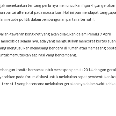
ntjak menekankan tentang perlu nya memunculkan figur-figur gerakan
 partai alternatif pada massa luas. Hal ini pun mendapat tanggap
an metode politik dalam pembangunan partai alternatif.
waran-tawaran kongkret yang akan dilakukan dalam Pemilu 9 April
 mencoblos semua nya, ada yang mengusulkan mencoret kertas suar
 yang mengusulkan memasang bendera di rumah atau memasang poste
k untuk memutuskan aspirasi yang berkembang.
 membangun komite bersama untuk merespon pemilu 2014 dengan gera
nyerahkan pada forum diskusi untuk melakukan rapat pembentukan ko
Alternatif
yang berencana melakukan gerakan nya dalam waktu dekat 