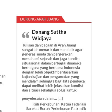
DUKUNG ARAH JUANG
Danang Suttha
Widjaya
Tulisan dan bacaan di Arah Juang
sangatlah menarik dan mendidik agar
generasi muda dan pergerakan
memahami sejarah dan juga kondisi
situasional dalam berbagai dinamika
bernegara yang bernama indonesia
dengan lebih objektif berdasarkan
uhan
kajian kajian dan pengamatan yang
mendalam sehingga bagi kita pembaca
au
dapat melihat lebih jelas akan kondisi
dan situasi sekaligus solusi untuk
“Danang Suttha Widjaya”
penyelesaian dalam…
[…]
Kuli Perkebunan, Ketua Federasi
Sarekat Buruh Perkebunan Patriotik
tu