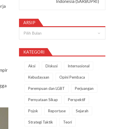
Indonesia (SARBUPRI)
rja
ARSIP
Arsip
KATEGORI
Aksi
Diskusi
Internasional
mpir
Kebudayaan
Opini Pembaca
ngga
Perempuan dan LGBT
Perjuangan
Pernyataan Sikap
Perspektif
Pojok
Reportase
Sejarah
Strategi Taktik
Teori