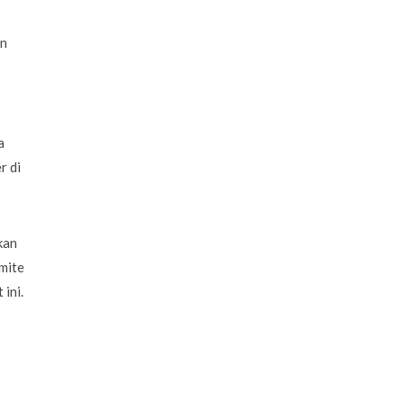
an
a
r di
kan
mite
ini.