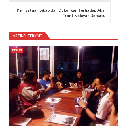
i
Pernyataan Sikap dan Dukungan Terhadap Aksi
g
Front Nelayan Bersatu
a
s
ARTIKEL TERKAIT
i
DISKUSI
p
o
s