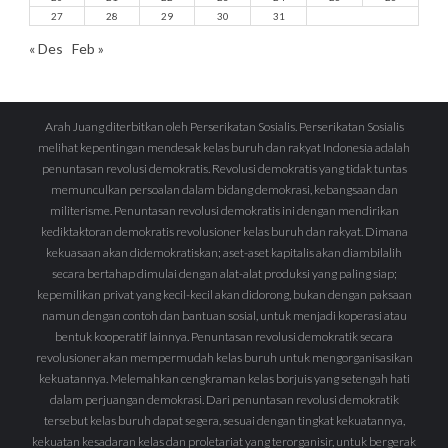
27
28
29
30
31
« Des
Feb »
Arah Juang diterbitkan oleh Perserikatan Sosialis. Perserikatan Sosialis
melihat kepentingan mendesak kelas buruh dan rakyat Indonesia adalah
penuntasan revolusi demokratis. Revolusi demokratis yang tidak tuntas
memunculkan persoalan dalam bidang demokrasi, kebangsaan dan
militerisme. Penuntasan revolusi demokratis ini dengan mendirikan
kediktaktoran demokratis revolusioner kelas buruh dan rakyat. Dimana
kekuasaan akan didemokratiskan; aset-aset kapitalis akan diambilalih
secara bertahap dimulai dengan alat-alat produksi yang paling siap;
kepemilikan privat yang kecil-kecil akan didorong, bukan dengan paksaan
namun dengan contoh dan bantuan sosial, untuk menjadi koperasi atau
bentuk kooperatif lainnya. Penuntasan revolusi demokratik secara
revolusioner akan mempermudah kelas buruh untuk mengorganisasikan
kekuatannya. Melemahkan cengkraman kelas borjuis yang setengah hati
dalam perjuangan demokrasi. Dari penuntasan revolusi demokratik
tersebut kelas buruh dapat segera, sesuai dengan tingkat kekuatannya,
kekuatan kesadaran kelas dan proletariat yang terorganisir, untuk bergerak