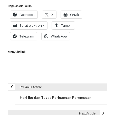
Bagikan Artikel Ini :
Facebook
X
Cetak
Surat elektronik
Tumblr
Telegram
WhatsApp
Menyukai ini:
Previous Article
N
Hari Ibu dan Tugas Perjuangan Perempuan
a
v
Next Article