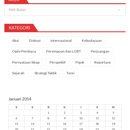
Arsip
KATEGORI
Aksi
Diskusi
Internasional
Kebudayaan
Opini Pembaca
Perempuan dan LGBT
Perjuangan
Pernyataan Sikap
Perspektif
Pojok
Reportase
Sejarah
Strategi Taktik
Teori
Januari 2014
S
S
R
K
J
S
M
1
2
3
4
5
6
7
8
9
10
11
12
13
14
15
16
17
18
19
20
21
22
23
24
25
26