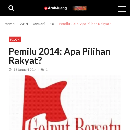
Skip
Skip
to
to
navigation
content
Home
2014
Januari
16
Pemilu 2014: Apa Pilihan Rakyat?
POJOK
Pemilu 2014: Apa Pilihan
Rakyat?
16 Januari 2014
1