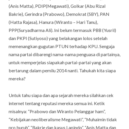
(Anis Matta), PDIP(Megawati), Golkar (Abu Rizal
Bakrie), Gerindra (Prabowo), Demokrat (SBY), PAN
(Hatta Rajasa), Hanura (Wiranto – Hari Tanu),
PPP(Suryadharma Ali). Ini belum termasuk PBB (Yusril)
dan PKPI (Sutiyoso) yang belakangan lolos setelah
memenangkan gugutan PTUN terhadap KPU. Sengaja
nama partai dibarengi nama-nama penguasa di partainya,
untuk memperjelas siapakah partai-partai yang akan
bertarung dalam pemilu 2014 nanti. Tahukah kita siapa
mereka?
Untuk tahu siapa dan apa sejarah mereka silahkan cek
internet tentang reputasi mereka semua ini. Ketik
misalnya: “Prabowo dan Wiranto Pelanggar ham”,
“Kebijakan neoliberalisme Megawati”, “Muhaimin tidak
pro buruh”, “Bakrie dan kasus Lapindo”, “Anis Matta dan