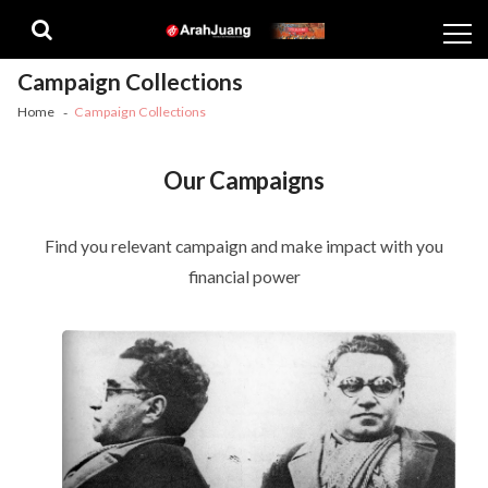
Skip
Skip
to
to
navigation
content
Campaign Collections
Home
Campaign Collections
Our Campaigns
Find you relevant campaign and make impact with you
financial power