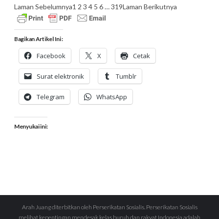
Laman Sebelumnya
1
2
3
4
5
6
…
319
Laman Berikutnya
Bagikan Artikel Ini :
Facebook
X
Cetak
Surat elektronik
Tumblr
Telegram
WhatsApp
Menyukai ini:
Arah Juang diterbitkan oleh Perserikatan Sosialis. Perserikatan Sosialis
melihat kepentingan mendesak kelas buruh dan rakyat Indonesia adalah