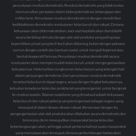
penuntasan revolusi demokratis. Revolusi demokratis yang tidak tuntas
memunculkan persoalan dalam bidang demokrasi, kebangsaan dan
militerisme. Penuntasan revolusi demokratis ini dengan mendirikan
kediktaktoran demokratis revolusioner kelas buruh dan rakyat. Dimana
kekuasaan akan didemokratiskan; aset-aset kapitalis akan diambilalih
secara bertahap dimulai dengan alat-alat produksi yang paling siap;
kepemilikan privat yang kecil-kecil akan didorong, bukan dengan paksaan
namun dengan contoh dan bantuan sosial, untuk menjadi koperasi atau
bentuk kooperatif lainnya. Penuntasan revolusi demokratik secara
revolusioner akan mempermudah kelas buruh untuk mengorganisasikan
kekuatannya. Melemahkan cengkraman kelas borjuis yang setengah hati
dalam perjuangan demokrasi. Dari penuntasan revolusi demokratik
tersebut kelas buruh dapat segera, sesuai dengan tingkat kekuatannya,
kekuatan kesadaran kelas dan proletariat yang terorganisir, untuk bergerak
ke revolusi sosialis. Tatanan sosialisme yang dimaksud adalah kekuasaan
kelas buruh dan rakyat pekerja yang terorganisasi sebagai negara, yang
mewujud di dalam dewan-dewan rakyat. Bersamaan dengan itu,
pengorganisasian alat-alat produksi akan dilakukan secara demokratis dan
terencana, demi mewujudkan masyarakat tanpa kelas dan
keberlangsungan alam, sehingga untuk pertama kalinya suatu masyarakat
yang manusiawi akan terwujud, dimana perkembangan bebas akan